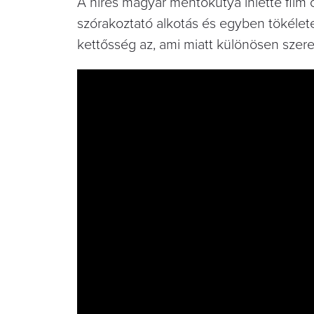
A híres magyar mentőkutya ihlette film 
szórakoztató alkotás és egyben tökéletes
kettősség az, ami miatt különösen szeretj