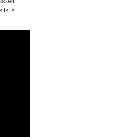
hiszen
 fajta