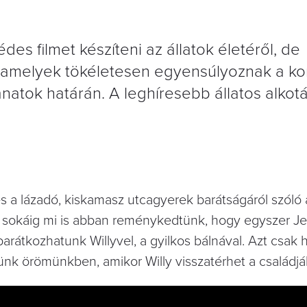
s filmet készíteni az állatok életéről, de
 amelyek tökéletesen egyensúlyoznak a k
anatok határán. A leghíresebb állatos alkot
és a lázadó, kiskamasz utcagyerek barátságáról szóló
t, sokáig mi is abban reménykedtünk, hogy egyszer J
rátkozhatunk Willyvel, a gyilkos bálnával. Azt csak 
nk örömünkben, amikor Willy visszatérhet a családjáh