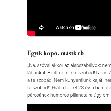
Egyik kopó, másik eb
„Na, szóval akkor az alapszabályok: ne
lábunkat. Ez itt nem a te szobád! Nem r
a te szobád! Nem kunyerálunk kaját, ne
te szobád!” Hiába telt el 28 év a bemuta
párosának humoros pillanataira úgy emlé