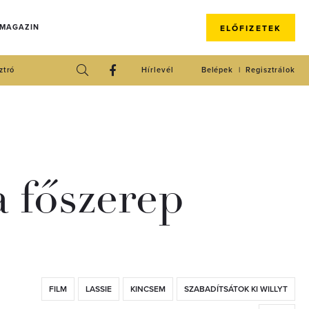
 MAGAZIN
ELŐFIZETEK
ztró
Hírlevél
Belépek
Regisztrálok
a főszerep
FILM
LASSIE
KINCSEM
SZABADÍTSÁTOK KI WILLYT