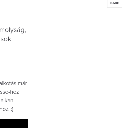
BABE
omolyság,
ások
 alkotás már
esse-hez
halkan
oz. :)