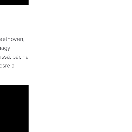
Beethoven,
 nagy
ssá, bár, ha
esre a