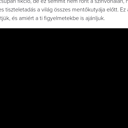
csupán fikció, de ez semmit nem ront a színvonalán, 
 tiszteletadás a világ összes mentőkutyája előtt. Ez a
ük, és amiért a ti figyelmetekbe is ajánljuk.