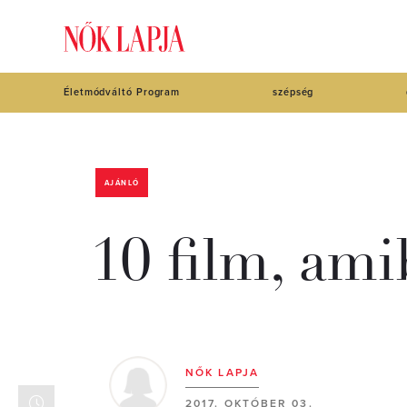
Életmódváltó Program
szépség
AJÁNLÓ
10 film, ami
NŐK LAPJA
2017. OKTÓBER 03.