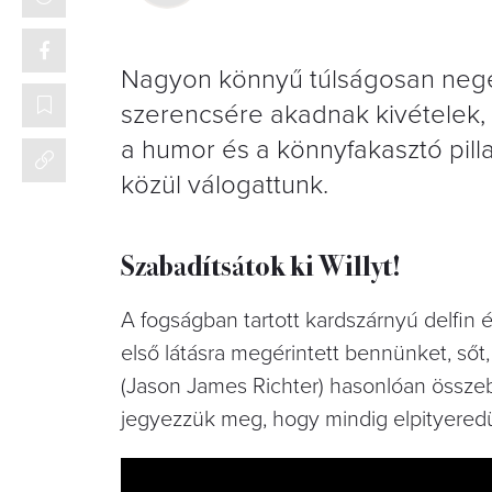
Nagyon könnyű túlságosan negéde
szerencsére akadnak kivételek,
a humor és a könnyfakasztó pill
közül válogattunk.
Szabadítsátok ki Willyt!
A fogságban tartott kardszárnyú delfin 
első látásra megérintett bennünket, ső
(Jason James Richter) hasonlóan összeba
jegyezzük meg, hogy mindig elpityeredü