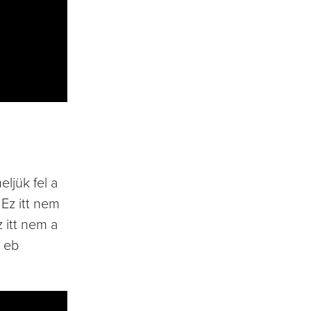
ljük fel a
Ez itt nem
 itt nem a
z eb