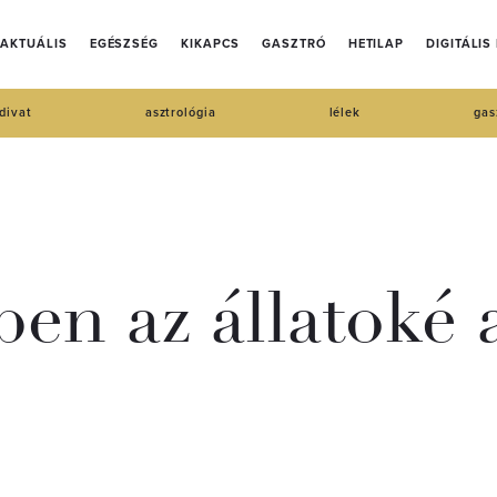
AKTUÁLIS
EGÉSZSÉG
KIKAPCS
GASZTRÓ
HETILAP
DIGITÁLIS
divat
asztrológia
lélek
gas
ben az állatoké 