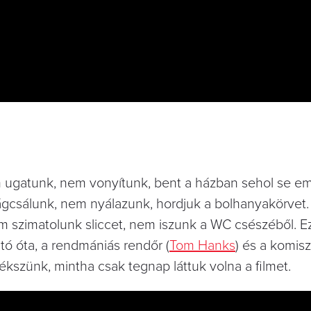
m ugatunk, nem vonyítunk, bent a házban sehol se eme
ágcsálunk, nem nyálazunk, hordjuk a bolhanyakörvet. 
m szimatolunk sliccet, nem iszunk a WC csészéből. Ez
tó óta, a rendmániás rendőr (
Tom Hanks
) és a komis
kszünk, mintha csak tegnap láttuk volna a filmet.