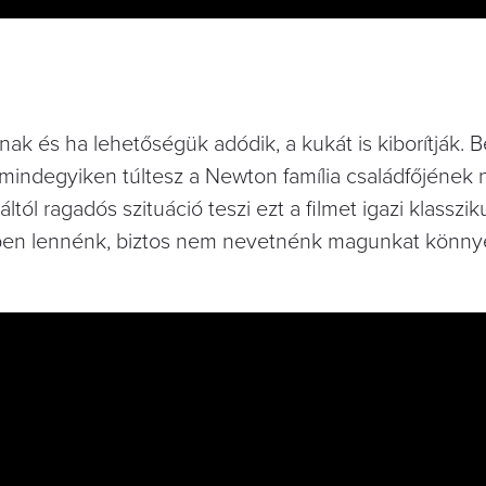
nak és ha lehetőségük adódik, a kukát is kiborítják. 
 mindegyiken túltesz a Newton família családfőjének
ól ragadós szituáció teszi ezt a filmet igazi klassziku
ben lennénk, biztos nem nevetnénk magunkat könny