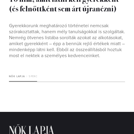
(és felnőttként sem árt újranézni)
Gyerekkorunk meghatározó történetei nemcsak
szórakoztattak, hanem mély tanulságokkal is szolgáltak.
Nemrég ötvenes listába sorolták azokat az alkotásokat,
amiket gyerekként – épp a bennük rejlő értékek miatt –
mindenképp látni kell. Ebből az összeállításból hoztuk
most el nektek a személyes kedvenceinket.
NŐK LAPJA
5 PERC