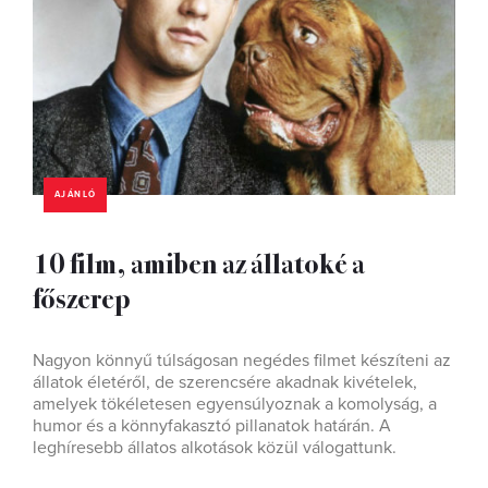
AJÁNLÓ
10 film, amiben az állatoké a
főszerep
Nagyon könnyű túlságosan negédes filmet készíteni az
állatok életéről, de szerencsére akadnak kivételek,
amelyek tökéletesen egyensúlyoznak a komolyság, a
humor és a könnyfakasztó pillanatok határán. A
leghíresebb állatos alkotások közül válogattunk.