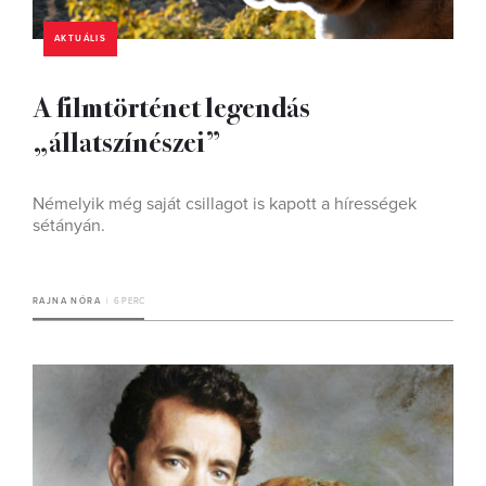
AKTUÁLIS
A filmtörténet legendás
„állatszínészei”
Némelyik még saját csillagot is kapott a hírességek
sétányán.
RAJNA NÓRA
6 PERC