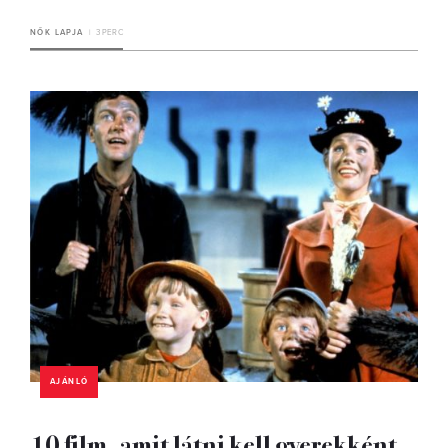
NŐK LAPJA
3 PERC
AJÁNLÓ
10 film, amit látni kell gyerekként