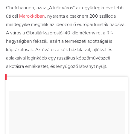
Chefchaouen, azaz „A kék város” az egyik legkedveltebb
úti cél
Marokkóban
, nyaranta a csaknem 200 szálloda
mindegyike megtelik az ideözönlő európai turisták hadával.
A város a Gibraltári-szorostól 40 kilométernyire, a Rif-
hegységben fekszik, ezért a természeti adottságai is
káprázatosak. Az óváros a kék házfalaival, ajtóival és
ablakaival leginkább egy rusztikus képzőművészeti
alkotásra emlékeztet, és lenyűgöző látványt nyújt.