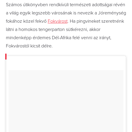
Számos útikönyvben rendkívüli természeti adottságai révén
a világ egyik legszebb városának is nevezik a Jóreménység
fokához közel fekvő
Fokvárost
. Ha pingvineket szeretnénk
látni a homokos tengerparton sütkérezni, akkor
mindenképp érdemes Dél-Afrika felé venni az irányt,
Fokvárostól kicsit délre.