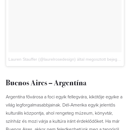
Lauren Stauffer (@laurelrosedesign) által megosztott bejegyzés
,
D
Buenos Aires – Argentína
Argentína fővárosa a foci egyik fellegvára, kikötője egyike a
világ legforgalmasabbjainak. Dél-Amerika egyik jelentős
kulturális központja, ahol rengeteg múzeum, könyvtár,
színház és mozi várja a kultúra iránt érdeklődőket. Ha már
Buenos Aires, akkor nem feledkezhetünk meg a tangóról