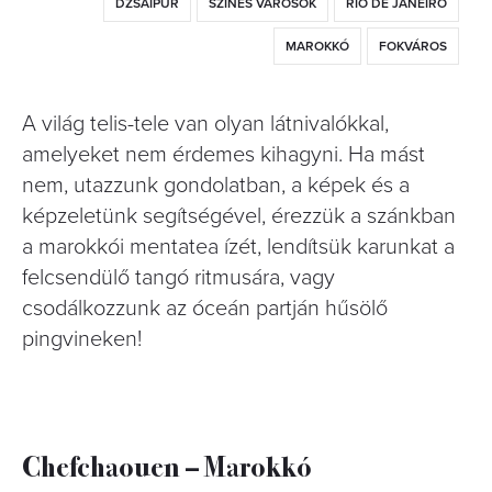
DZSAIPUR
SZÍNES VÁROSOK
RIO DE JANEIRO
MAROKKÓ
FOKVÁROS
A világ telis-tele van olyan látnivalókkal,
amelyeket nem érdemes kihagyni. Ha mást
nem, utazzunk gondolatban, a képek és a
képzeletünk segítségével, érezzük a szánkban
a marokkói mentatea ízét, lendítsük karunkat a
felcsendülő tangó ritmusára, vagy
csodálkozzunk az óceán partján hűsölő
pingvineken!
Chefchaouen – Marokkó