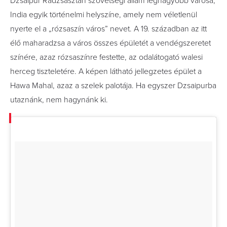
Dzsaipur Rádzsasztán szövetségi állam legnagyobb városa,
India egyik történelmi helyszíne, amely nem véletlenül
nyerte el a „rózsaszín város” nevet. A 19. században az itt
élő maharadzsa a város összes épületét a vendégszeretet
színére, azaz rózsaszínre festette, az odalátogató walesi
herceg tiszteletére. A képen látható jellegzetes épület a
Hawa Mahal, azaz a szelek palotája. Ha egyszer Dzsaipurba
utaznánk, nem hagynánk ki.