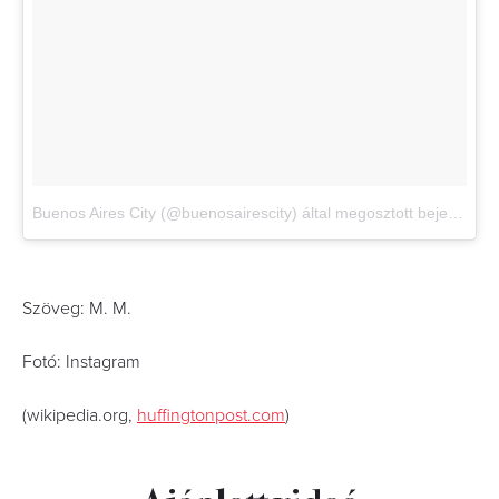
Buenos Aires City (@buenosairescity) által megosztott bejegyzés
,
Szöveg: M. M.
Fotó: Instagram
(wikipedia.org,
huffingtonpost.com
)
Ajánlott videó