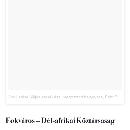
Joe Lesina (@joelesina) által megosztott bejegyzés
,
Febr 7., 2018, időpont: 8:59 (PST időzóna szerint)
Fokváros – Dél-afrikai Köztársaság