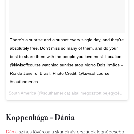
There’s a sunrise and a sunset every single day, and they’re
absolutely free. Don’t miss so many of them, and do your
best to share them with the people you love most. Location:
@kiwisoffcourse watching sunrise atop Morro Dois Irmãos –
Rio de Janeiro, Brasil. Photo Credit: @kiwisoffcourse
#southamerica
South America
(@southamerica) által megosztott bejegyzés,
Febr 
Koppenhága – Dánia
Dánia
színes fővárosa a skandináv országok legnépesebb