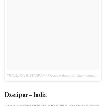
TRAVEL ON INSTAGRAM (@travelwithayoub) által megosztott bejegyzés
Dzsaipur – India