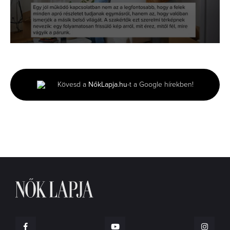
0
seconds
of
1
minute,
Kövesd a
NőkLapja.hu
-t a Google hírekben!
26
seconds