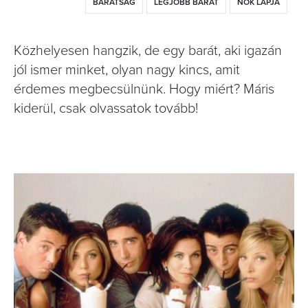
BARÁTSÁG
LEGJOBB BARÁT
NŐK LAPJA
Közhelyesen hangzik, de egy barát, aki igazán
jól ismer minket, olyan nagy kincs, amit
érdemes megbecsülnünk. Hogy miért? Máris
kiderül, csak olvassatok tovább!