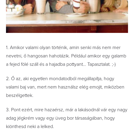
1. Amikor valami olyan történik, amin senki más nem mer
nevetni, ő hangosan hahotázik. Például amikor egy galamb
a fejed fölé száll és a hajadba pottyant… Tapasztalat. ;-)
2. Ő az, aki egyetlen mondatodból megállapítja, hogy
valami baj van, mert nem használsz elég emojit, miközben
beszélgettek.
3. Pont ezért, mire hazaérsz, már a lakásodnál vár egy nagy
adag jégkrém vagy egy üveg bor társaságában, hogy
kiönthesd neki a lelked.