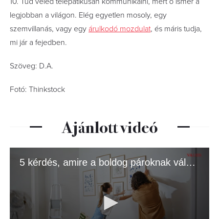
10. Tud veled telepatikusan kommunikálni, mert ő ismer a
legjobban a világon. Elég egyetlen mosoly, egy
szemvillanás, vagy egy
árulkodó mozdulat
, és máris tudja,
mi jár a fejedben.
Szöveg: D.A.
Fotó: Thinkstock
Ajánlott videó
5 kérdés, amire a boldog pároknak válaszolnia kell