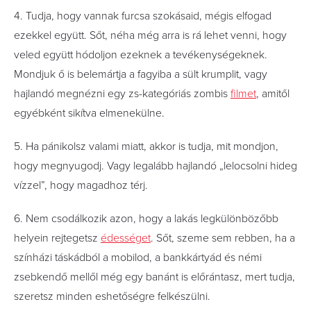
4. Tudja, hogy vannak furcsa szokásaid, mégis elfogad
ezekkel együtt. Sőt, néha még arra is rá lehet venni, hogy
veled együtt hódoljon ezeknek a tevékenységeknek.
Mondjuk ő is belemártja a fagyiba a sült krumplit, vagy
hajlandó megnézni egy zs-kategóriás zombis
filmet
, amitől
egyébként sikítva elmenekülne.
5. Ha pánikolsz valami miatt, akkor is tudja, mit mondjon,
hogy megnyugodj. Vagy legalább hajlandó „lelocsolni hideg
vízzel”, hogy magadhoz térj.
6. Nem csodálkozik azon, hogy a lakás legkülönbözőbb
helyein rejtegetsz
édességet
. Sőt, szeme sem rebben, ha a
színházi táskádból a mobilod, a bankkártyád és némi
zsebkendő mellől még egy banánt is előrántasz, mert tudja,
szeretsz minden eshetőségre felkészülni.