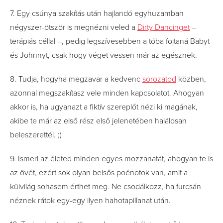
7. Egy csúnya szakítás után hajlandó egyhuzamban
négyszer-ötször is megnézni veled a
Dirty Dancinget
–
terápiás céllal –, pedig legszívesebben a tóba fojtaná Babyt
és Johnnyt, csak hogy véget vessen már az egésznek.
8. Tudja, hogyha megzavar a kedvenc
sorozatod
közben,
azonnal megszakítasz vele minden kapcsolatot. Ahogyan
akkor is, ha ugyanazt a fiktív szereplőt nézi ki magának,
akibe te már az első rész első jelenetében halálosan
beleszerettél. ;)
9. Ismeri az életed minden egyes mozzanatát, ahogyan te is
az övét, ezért sok olyan belsős poénotok van, amit a
külvilág sohasem érthet meg. Ne csodálkozz, ha furcsán
néznek rátok egy-egy ilyen hahotapillanat után.