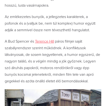
hosszú, lusta vasárnapokra.
Az emlékezetes bunyók, a jellegzetes karakterek, a
pofonok és a (valljuk be, nem túl komplex) humor együtt
adják a semmivel össze nem téveszthető hangulatot.
A Bud Spencer és
Terence Hill
páros filmjei saját
szabályrendszer szerint működnek. A konfliktusok
látványosak, de sosem kegyetlenek, a humor egyszerű, de
nagyon találó, és a végén mindig a jók győznek. Legyen
szó álruhás papokról, motoros rendőrökről vagy épp
bunyós kocsmai jelenetekről, minden film tele van apró
gegekkel és azóta önálló életet élő bemondásokkal.