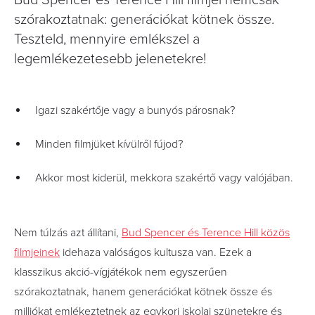
Bud Spencer és Terence Hill filmjei nemcsak
szórakoztatnak: generációkat kötnek össze.
Teszteld, mennyire emlékszel a
legemlékezetesebb jelenetekre!
Igazi szakértője vagy a bunyós párosnak?
Minden filmjüket kívülről fújod?
Akkor most kiderül, mekkora szakértő vagy valójában.
Nem túlzás azt állítani,
Bud Spencer és Terence Hill közös
filmjeinek
idehaza valóságos kultusza van. Ezek a
klasszikus akció-vígjátékok nem egyszerűen
szórakoztatnak, hanem generációkat kötnek össze és
milliókat emlékeztetnek az egykori iskolai szünetekre és