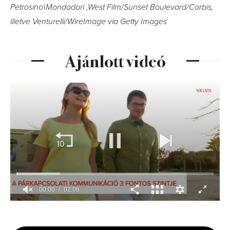
Petrosino\Mondadori ,West Film/Sunset Boulevard/Corbis,
illetve Venturelli/WireImage via Getty Images
Ajánlott videó
00:01
02:06
0
of
2
minutes,