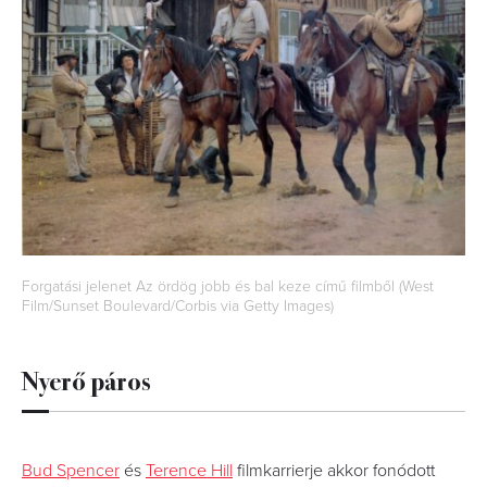
Forgatási jelenet Az ördög jobb és bal keze című filmből (West
Film/Sunset Boulevard/Corbis via Getty Images)
Nyerő páros
Bud Spencer
és
Terence Hill
filmkarrierje akkor fonódott