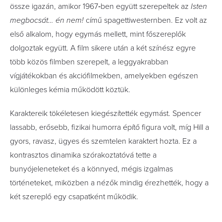
össze igazán, amikor 1967‑ben együtt szerepeltek az
Isten
megbocsát… én nem!
című spagettiwesternben. Ez volt az
első alkalom, hogy egymás mellett, mint főszereplők
dolgoztak együtt. A film sikere után a két színész egyre
több közös filmben szerepelt, a leggyakrabban
vígjátékokban és akciófilmekben, amelyekben egészen
különleges kémia működött köztük.
Karaktereik tökéletesen kiegészítették egymást. Spencer
lassabb, erősebb, fizikai humorra építő figura volt, míg Hill a
gyors, ravasz, ügyes és szemtelen karaktert hozta. Ez a
kontrasztos dinamika szórakoztatóvá tette a
bunyójeleneteket és a könnyed, mégis izgalmas
történeteket, miközben a nézők mindig érezhették, hogy a
két szereplő egy csapatként működik.