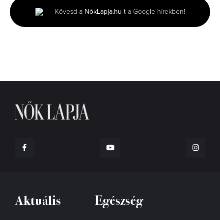
6
Kövesd a
NőkLapja.hu
-t a Google hírekben!
seconds
Aktuális
Egészség