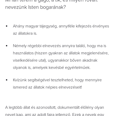
Mi fán terem a gagó, a tik, és milyen rovart
nevezünk Isten bogarának?
Ahány magyar tájegység, annyiféle kifejezés érvényes
az állatokra is.
Némely régebbi elnevezés annyira találó, hogy ma is
használatos (hiszen gyakran az állatok megjelenésére,
viselkedésére utal), ugyanakkor bőven akadnak
olyanok is, amelyek kevésbé egyértelműek.
Kvízünk segítségével tesztelheted, hogy mennyire
ismered az állatok népies elnevezéseit!
A legtöbb állat és azonosított, dokumentált élőlény olyan
nevet kap, ami az adott fajra jellemző. Ezek a nevek egy