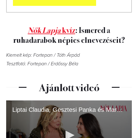
Nők Lapja
kvíz
: Ismered a
ruhadarabok népies elnevezéseit?
Kiemelt kép: Fortepan / Tóth Árpád
Tesztfotó: Fortepan / Erdőssy Béla
Ajánlott videó
Liptai Claudia, Gesztesi Panka és Marci a Nők Lapja címlapján