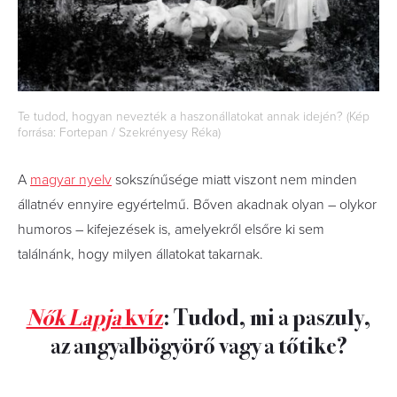
Te tudod, hogyan nevezték a haszonállatokat annak idején? (Kép
forrása: Fortepan / Szekrényesy Réka)
A
magyar nyelv
sokszínűsége miatt viszont nem minden
állatnév ennyire egyértelmű. Bőven akadnak olyan – olykor
humoros – kifejezések is, amelyekről elsőre ki sem
találnánk, hogy milyen állatokat takarnak.
Nők Lapja
kvíz
: Tudod, mi a paszuly,
az angyalbögyörő vagy a tőtike?