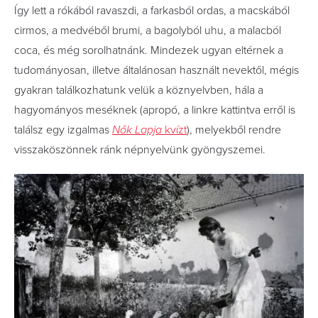
Így lett a rókából ravaszdi, a farkasból ordas, a macskából
cirmos, a medvéből brumi, a bagolyból uhu, a malacból
coca, és még sorolhatnánk. Mindezek ugyan eltérnek a
tudományosan, illetve általánosan használt nevektől, mégis
gyakran találkozhatunk velük a köznyelvben, hála a
hagyományos meséknek (apropó, a linkre kattintva erről is
találsz egy izgalmas
Nők Lapja
kvízt
), melyekből rendre
visszaköszönnek ránk népnyelvünk gyöngyszemei.