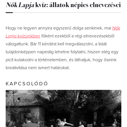
Nők Lapja
kvíz: állatok népies elnevezései
Hogy ne legyen annyira egyszerű dolga senkinek, mai
Nők
Lapja
kvízünkben
főként ezekből a régi elnevezésekből
válogattunk. Bár 11 kérdést kell megválaszolni, a listát
tulajdonképpen napestig lehetne folytatni, hiszen elég egy
picit kutakodni a történelemben, és láthatjuk, hogy őseink
kreativitása nem ismert határokat.
KAPCSOLÓDÓ