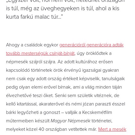
„Egyszer volt, hol nem volt, hetedhét országon
is túl, még az üveghegyeken is túl, ahol a kis
kurta farkú malac túr...”
Ahogy a családok egykor
generációról generációra adták
tovább mesterségük csínját-bínját
, úgy öröklődtek a
népmesék szájról szájra. Az adott kultúrához erősen
kapcsolódó történetek örök érvényű igazságai gyakran
nem csak egy adott ország értékeit képviselik, tanulságaik
pedig olyan elemi erővel bírnak, ami a világ minden táján
élvezhetővé teszi őket. Senki sem születik vitéznek, de
kellő kitartással, akaraterővel és némi józan paraszti ésszel
bárki legyőzheti a gonoszt – vallják a Kecskemétfilm
műtermeiben készült
Magyar Népmesék
történetei,
melyeket közel 40 országban vetítettek már.
Mert a mesék