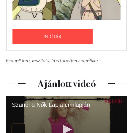
INDÍTÁS
Kiemelt kép, tesztfotó: YouTube/Kecsemétfilm
Ajánlott videó
Szandi a Nők Lapja címlapján