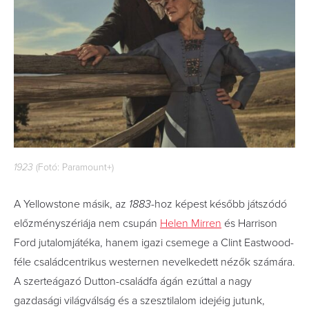
1923
(Fotó: Paramount+)
A Yellowstone másik, az
1883
-hoz képest később játszódó
előzményszériája nem csupán
Helen Mirren
és Harrison
Ford jutalomjátéka, hanem igazi csemege a Clint Eastwood-
féle családcentrikus westernen nevelkedett nézők számára.
A szerteágazó Dutton-családfa ágán ezúttal a nagy
gazdasági világválság és a szesztilalom idejéig jutunk,