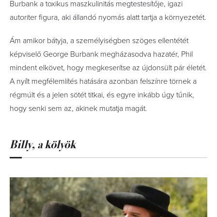
Burbank a toxikus maszkulinitás megtestesítője, igazi
autoriter figura, aki állandó nyomás alatt tartja a környezetét.
Ám amikor bátyja, a személyiségben szöges ellentétét
képviselő George Burbank megházasodva hazatér, Phil
mindent elkövet, hogy megkeserítse az újdonsült pár életét.
A nyílt megfélemlítés hatására azonban felszínre törnek a
régmúlt és a jelen sötét titkai, és egyre inkább úgy tűnik,
hogy senki sem az, akinek mutatja magát.
Billy, a kölyök