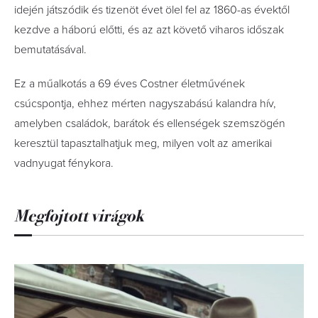
idején játszódik és tizenöt évet ölel fel az 1860-as évektől
kezdve a háború előtti, és az azt követő viharos időszak
bemutatásával.
Ez a műalkotás a 69 éves Costner életművének
csúcspontja, ehhez mérten nagyszabású kalandra hív,
amelyben családok, barátok és ellenségek szemszögén
keresztül tapasztalhatjuk meg, milyen volt az amerikai
vadnyugat fénykora.
Megfojtott virágok