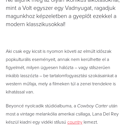
Ne álljunk meg az olyan ikonikus alkotásoknál,
mint a Volt egyszer egy Vadnyugat, ragadjuk
magunkhoz képzeletben a gyeplőt ezekkel a
modern klasszikusokkal!
Aki csak egy kicsit is nyomon követi az elmúlt időszak
popkulturális eseményeit, annak nem kerülhette el a
figyelmét, milyen ügyesen hálózta – vagy stílszerűen
inkább lasszózta – be tartalomfogyasztási szokásainkat a
western műfaja, mely a filmeken túl a zenei trendekre is
kihatással van.
Beyoncé nyolcadik stúdióalbuma, a
Cowboy Carter
után
most a vintage melankólia amerikai csillaga, Lana Del Rey
készül kiadni egy vidéki stílusú
country
lemezt.