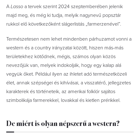
A
Lasso
a tervek szerint 2024 szeptemberében jelenik
majd meg, és még ki tudja, melyik nagynevű popsztár
rukkol elő következőként slágerlistás „farmerzenével”.
Természetesen nem lehet mindenben párhuzamot vonni a
western és a country irányzatai között, hiszen más-más
területekhez kötődnek, mégis, számos olyan közös
nevezőjük van, melyek indokolják, hogy egy kalap alá
vegyük őket. Például ilyen az ihletet adó természetközeli
élet, annak szépségei és kihívásai, a visszatérő, jellegzetes
karakterek és történeteik, az amerikai folklór sajátos
szimbolikája farmerekkel, lovakkal és kietlen prérikkel.
De miért is olyan népszerű a western?