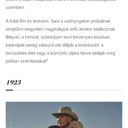
szemben.
A fiatal Rio és testvére, Sara a vadnyugaton próbálnak
elrejtőzni kegyetlen nagybátyjuk elől, amikor találkoznak
Billyvel, a hírhedt, szökésben lévő törvényen kívülivel,
kalandjaik pedig válaszút elé állítják a testvérpárt: a
becsületes élet vagy a bűnözés útjára lépve találják meg
jobban számításaikat?
1923