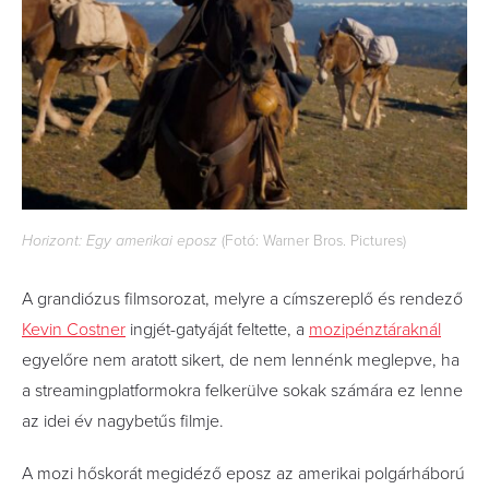
Horizont: Egy amerikai eposz
(Fotó: Warner Bros. Pictures)
A grandiózus filmsorozat, melyre a címszereplő és rendező
Kevin Costner
ingjét-gatyáját feltette, a
mozipénztáraknál
egyelőre nem aratott sikert, de nem lennénk meglepve, ha
a streamingplatformokra felkerülve sokak számára ez lenne
az idei év nagybetűs filmje.
A mozi hőskorát megidéző eposz az amerikai polgárháború