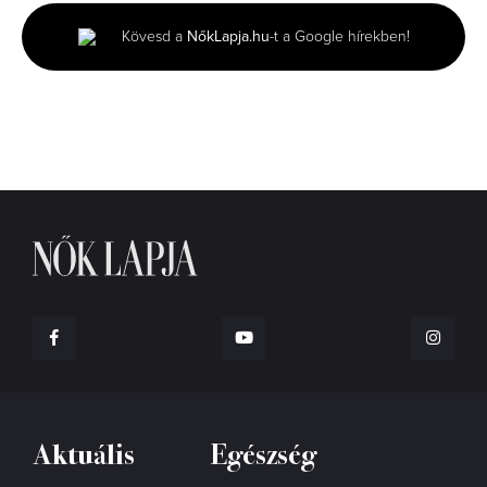
1
minute,
Kövesd a
NőkLapja.hu
-t a Google hírekben!
27
seconds
Aktuális
Egészség