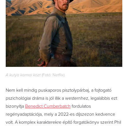
A kutya karmai közt
(Fotó: Netflix)
Nem kell mindig puskaporos pisztolypárbaj, a fojtogató
pszichológiai dráma is jól illik a westernhez, legalábbis ezt
bizonyítja
Benedict Cumberbatch
fordulatos
regényadaptációja, mely a 2022-es díjszezon kedvence
volt. A komplex karakterekre építő forgatókönyv szerint Phil