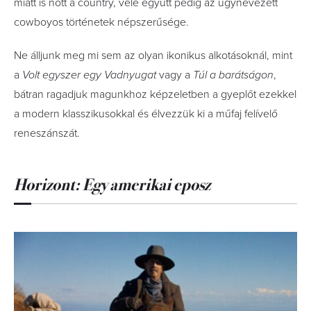
miatt is nőtt a country, vele együtt pedig az úgynevezett
cowboyos történetek népszerűsége.
Ne álljunk meg mi sem az olyan ikonikus alkotásoknál, mint
a
Volt egyszer egy Vadnyugat
vagy a
Túl a barátságon
,
bátran ragadjuk magunkhoz képzeletben a gyeplőt ezekkel
a modern klasszikusokkal és élvezzük ki a műfaj felívelő
reneszánszát.
Horizont: Egy amerikai eposz