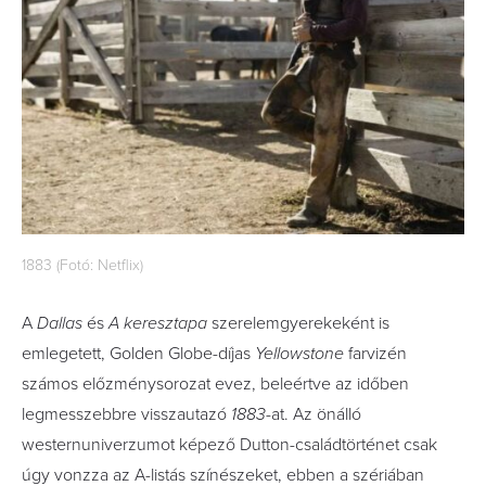
1883 (Fotó: Netflix)
A
Dallas
és
A keresztapa
szerelemgyerekeként is
emlegetett, Golden Globe-díjas
Yellowstone
farvizén
számos előzménysorozat evez, beleértve az időben
legmesszebbre visszautazó
1883
-at. Az önálló
westernuniverzumot képező Dutton-családtörténet csak
úgy vonzza az A-listás színészeket, ebben a szériában