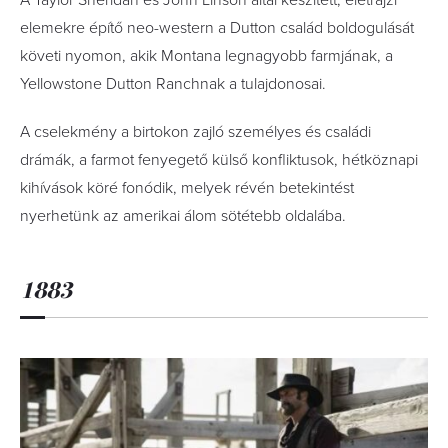
A Taylor Sheridan és John Linson által készített, életrajzi
elemekre építő neo-western a Dutton család boldogulását
követi nyomon, akik Montana legnagyobb farmjának, a
Yellowstone Dutton Ranchnak a tulajdonosai.
A cselekmény a birtokon zajló személyes és családi
drámák, a farmot fenyegető külső konfliktusok, hétköznapi
kihívások köré fonódik, melyek révén betekintést
nyerhetünk az amerikai álom sötétebb oldalába.
1883