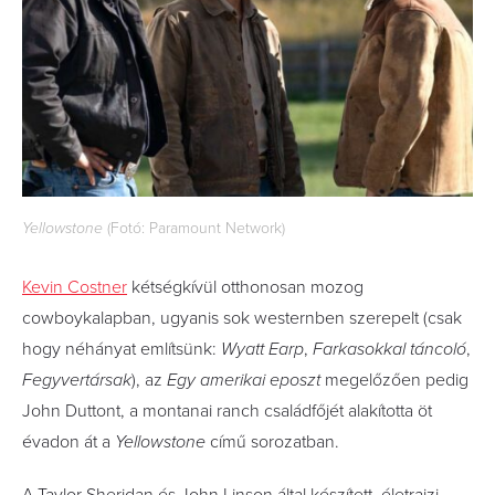
Yellowstone
(Fotó: Paramount Network)
Kevin Costner
kétségkívül otthonosan mozog
cowboykalapban, ugyanis sok westernben szerepelt (csak
hogy néhányat említsünk:
Wyatt Earp
,
Farkasokkal táncoló
,
Fegyvertársak
), az
Egy amerikai eposzt
megelőzően pedig
John Duttont, a montanai ranch családfőjét alakította öt
évadon át a
Yellowstone
című sorozatban.