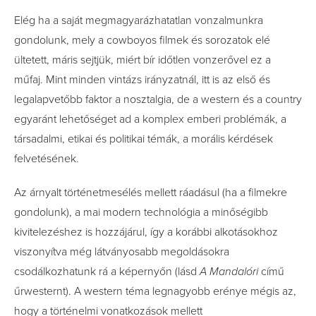
Elég ha a saját megmagyarázhatatlan vonzalmunkra
gondolunk, mely a cowboyos filmek és sorozatok elé
ültetett, máris sejtjük, miért bír időtlen vonzerővel ez a
műfaj. Mint minden vintázs irányzatnál, itt is az első és
legalapvetőbb faktor a nosztalgia, de a western és a country
egyaránt lehetőséget ad a komplex emberi problémák, a
társadalmi, etikai és politikai témák, a morális kérdések
felvetésének.
Az árnyalt történetmesélés mellett ráadásul (ha a filmekre
gondolunk), a mai modern technológia a minőségibb
kivitelezéshez is hozzájárul, így a korábbi alkotásokhoz
viszonyítva még látványosabb megoldásokra
csodálkozhatunk rá a képernyőn (lásd
A Mandalóri
című
űrwesternt). A western téma legnagyobb erénye mégis az,
hogy a történelmi vonatkozások mellett