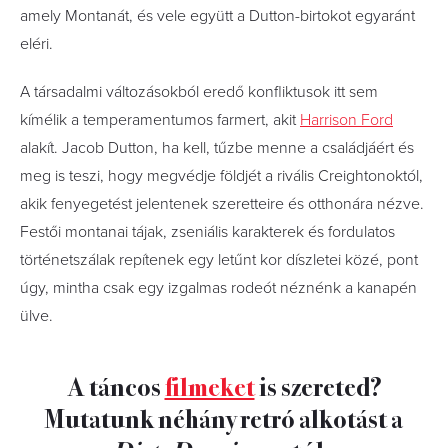
amely Montanát, és vele együtt a Dutton-birtokot egyaránt
eléri.
A társadalmi változásokból eredő konfliktusok itt sem
kímélik a temperamentumos farmert, akit
Harrison Ford
alakít. Jacob Dutton, ha kell, tűzbe menne a családjáért és
meg is teszi, hogy megvédje földjét a rivális Creightonoktól,
akik fenyegetést jelentenek szeretteire és otthonára nézve.
Festői montanai tájak, zseniális karakterek és fordulatos
történetszálak repítenek egy letűnt kor díszletei közé, pont
úgy, mintha csak egy izgalmas rodeót néznénk a kanapén
ülve.
A táncos
filmeket
is szereted?
Mutatunk néhány retró alkotást a