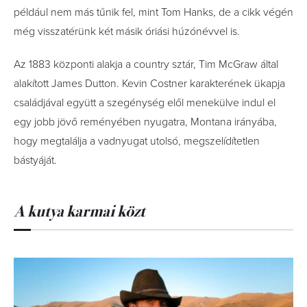
például nem más tűnik fel, mint Tom Hanks, de a cikk végén
még visszatérünk két másik óriási húzónévvel is.
Az 1883 központi alakja a country sztár, Tim McGraw által
alakított James Dutton. Kevin Costner karakterének ükapja
családjával együtt a szegénység elől menekülve indul el
egy jobb jövő reményében nyugatra, Montana irányába,
hogy megtalálja a vadnyugat utolsó, megszelídítetlen
bástyáját.
A kutya karmai közt