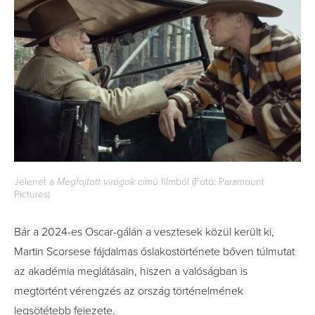
Jelenet a
Megfojtott virágok
című filmből (Fotó: Paramount
Pictures)
Bár a 2024-es Oscar-gálán a vesztesek közül került ki,
Martin Scorsese fájdalmas őslakostörténete bőven túlmutat
az akadémia meglátásain, hiszen a valóságban is
megtörtént vérengzés az ország történelmének
legsötétebb fejezete.