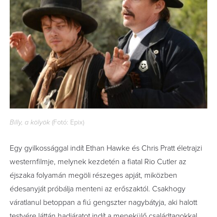
Billy, a kölyök
(Fotó: Epix)
Egy gyilkossággal indít Ethan Hawke és Chris Pratt életrajzi
westernfilmje, melynek kezdetén a fiatal Rio Cutler az
éjszaka folyamán megöli részeges apját, miközben
édesanyját próbálja menteni az erőszaktól. Csakhogy
váratlanul betoppan a fiú gengszter nagybátyja, aki halott
testvére láttán hadjáratot indít a menekülő családtagokkal