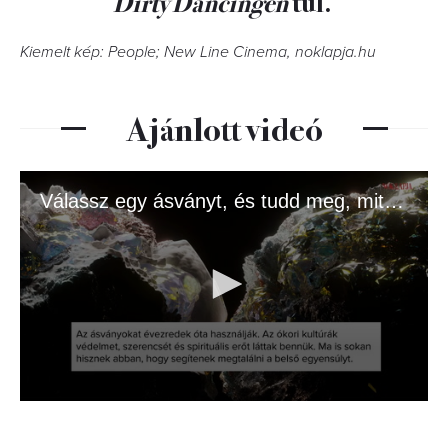
Dirty Dancingen
túl.
Kiemelt kép: People; New Line Cinema, noklapja.hu
Ajánlott videó
Válassz egy ásványt, és tudd meg, mit üzen az univerzum!
0
seconds
of