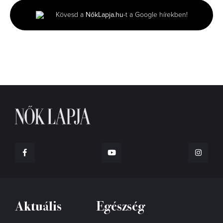
2
minutes,
Kövesd a
NőkLapja.hu
-t a Google hírekben!
8
seconds
Aktuális
Egészség