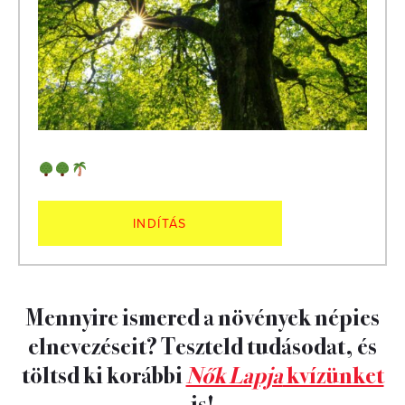
INDÍTÁS
Mennyire ismered a növények népies
elnevezéseit? Teszteld tudásodat, és
töltsd ki korábbi
Nők Lapja
kvízünket
is!