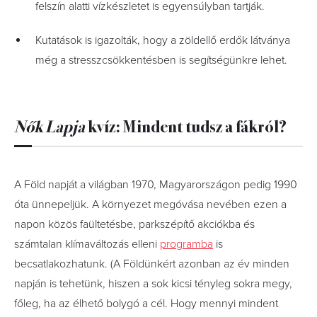
felszín alatti vízkészletet is egyensúlyban tartják.
Kutatások is igazolták, hogy a zöldellő erdők látványa
még a stresszcsökkentésben is segítségünkre lehet.
Nők Lapja
kvíz: Mindent tudsz a fákról?
A Föld napját a világban 1970, Magyarországon pedig 1990
óta ünnepeljük. A környezet megóvása nevében ezen a
napon közös faültetésbe, parkszépítő akciókba és
számtalan klímaváltozás elleni
programba
is
becsatlakozhatunk. (A Földünkért azonban az év minden
napján is tehetünk, hiszen a sok kicsi tényleg sokra megy,
főleg, ha az élhető bolygó a cél. Hogy mennyi mindent