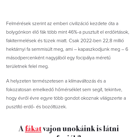
Felmérések szerint az emberi civilizáció kezdete óta a
bolygónkon élő fák több mint 46%-a pusztult el erdőirtások,
fakitermelések és tüzek miatt. Csak 2022-ben 22,8 millió
hektárnyi fa semmisült meg, ami – kapaszkodjunk meg – 6
másodpercenként nagyjából egy focipálya méretű
területnek felel meg.
A helyzeten természetesen a klímaváltozás és a
fokozatosan emelkedő hőmérséklet sem segít, tekintve,
hogy évről évre egyre több gondot okoznak világszerte a
pusztító erdő- és bozóttüzek.
A
fákat
vajon unokáink is látni