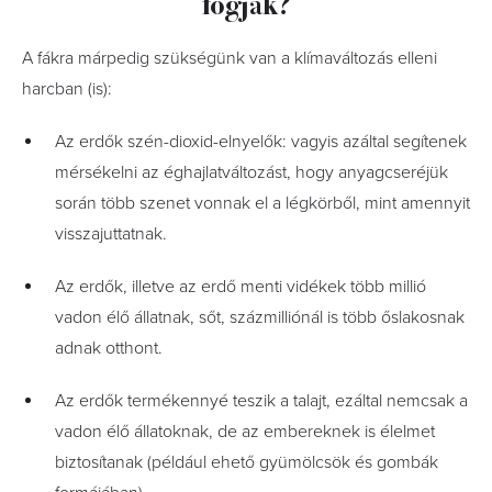
fogják?
A fákra márpedig szükségünk van a klímaváltozás elleni
harcban (is):
Az erdők szén-dioxid-elnyelők: vagyis azáltal segítenek
mérsékelni az éghajlatváltozást, hogy anyagcseréjük
során több szenet vonnak el a légkörből, mint amennyit
visszajuttatnak.
Az erdők, illetve az erdő menti vidékek több millió
vadon élő állatnak, sőt, százmilliónál is több őslakosnak
adnak otthont.
Az erdők termékennyé teszik a talajt, ezáltal nemcsak a
vadon élő állatoknak, de az embereknek is élelmet
biztosítanak (például ehető gyümölcsök és gombák