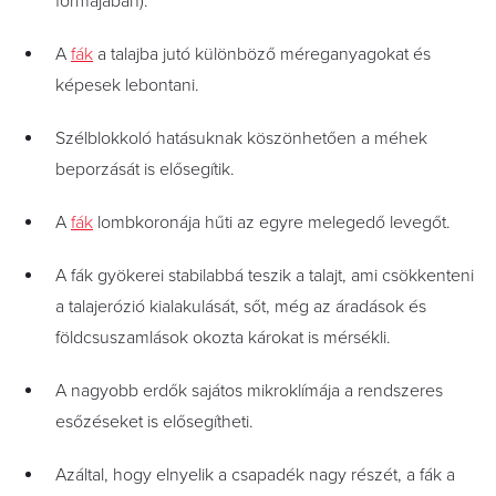
formájában).
A
fák
a talajba jutó különböző méreganyagokat és
képesek lebontani.
Szélblokkoló hatásuknak köszönhetően a méhek
beporzását is elősegítik.
A
fák
lombkoronája hűti az egyre melegedő levegőt.
A fák gyökerei stabilabbá teszik a talajt, ami csökkenteni
a talajerózió kialakulását, sőt, még az áradások és
földcsuszamlások okozta károkat is mérsékli.
A nagyobb erdők sajátos mikroklímája a rendszeres
esőzéseket is elősegítheti.
Azáltal, hogy elnyelik a csapadék nagy részét, a fák a