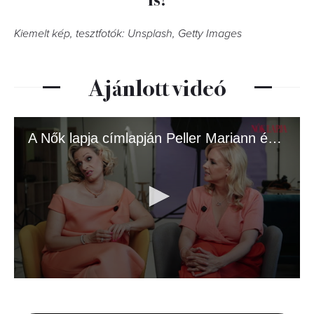
Kiemelt kép, tesztfotók: Unsplash, Getty Images
Ajánlott videó
A Nők lapja címlapján Peller Mariann és Anna!
0
seconds
of