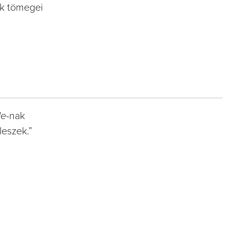
lok tömegei
le
-nak
leszek.”