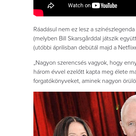
Ráadásul nem ez lesz a színészlegenda 
(melyben Bill Skarsgårddal játszik együt
(utóbbi áprilisban debütál majd a Netflix
„Nagyon szerencsés vagyok, hogy ennyi
három évvel ezelőtt kapta meg élete má
forgatókönyveket, aminek nagyon örülö