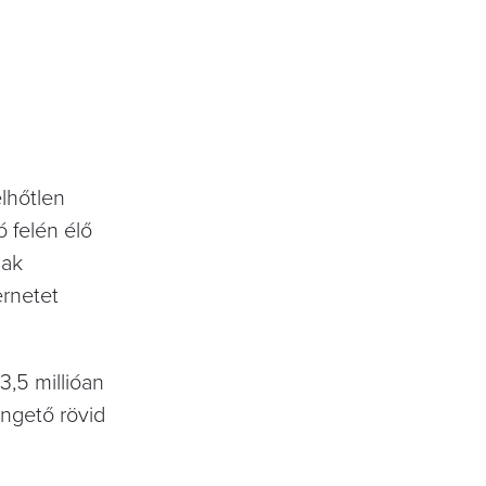
elhőtlen
 felén élő
sak
ernetet
3,5 millióan
engető rövid