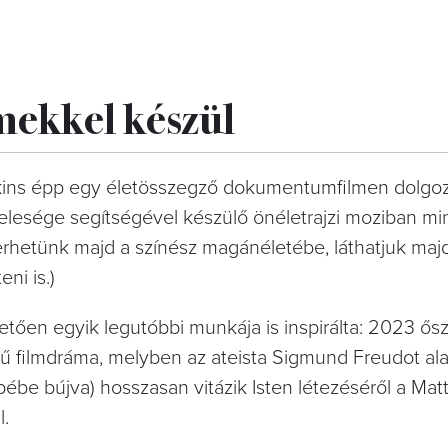
mekkel készül
pkins épp egy életösszegző dokumentumfilmen dolgo
 felesége segítségével készülő önéletrajzi moziban m
rhetünk majd a színész magánéletébe, láthatjuk maj
ni is.)
etően egyik legutóbbi munkája is inspirálta: 2023 ősz
 filmdráma, melyben az ateista Sigmund Freudot alak
be bújva) hosszasan vitázik Isten létezéséről a Ma
l.