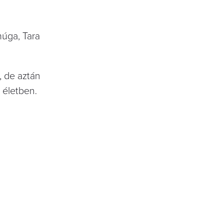
húga, Tara
 de aztán
 életben.