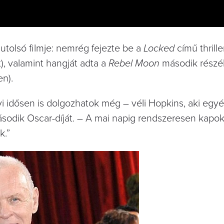
utolsó filmje: nemrég fejezte be a
Locked
című thrille
t), valamint hangját adta a
Rebel Moon
második részé
en).
 idősen is dolgozhatok még – véli Hopkins, aki egy
sodik Oscar-díját. – A mai napig rendszeresen kapo
k.”