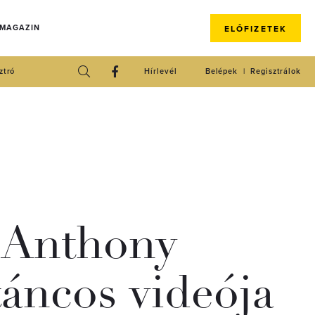
 MAGAZIN
ELŐFIZETEK
ztró
Hírlevél
Belépek
Regisztrálok
s Anthony
áncos videója