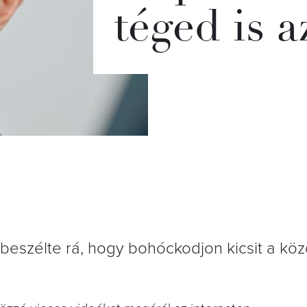
téged is a
beszélte rá, hogy bohóckodjon kicsit a kö