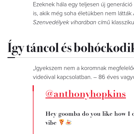
Ezeknek hála egy teljesen új generáció z
is, akik még soha életükben nem látták
Szenvedélyek viharában
című klassziku
Így táncol és bohóckod
„Igyekszem nem a koromnak megfelelőe
videóival kapcsolatban. – 86 éves vagy
@anthonyhopkins
Hey goomba do you like how I
vibe