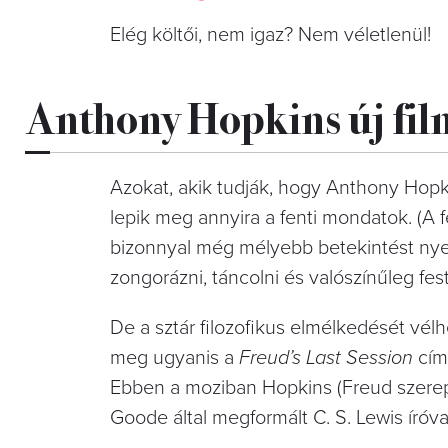
Elég költői, nem igaz? Nem véletlenül!
Anthony Hopkins új fil
Azokat, akik tudják, hogy Anthony Ho
lepik meg annyira a fenti mondatok. (A
bizonnyal még mélyebb betekintést nye
zongorázni, táncolni és valószínűleg feste
De a sztár filozofikus elmélkedését vélh
meg ugyanis a
Freud’s Last Session
című
Ebben a moziban Hopkins (Freud szerepé
Goode által megformált C. S. Lewis íróva