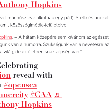
 Anthony Hopkins
vel már húsz éve alkotnak egy párt), Stella és unoka
amit közösségimédia-felületeivel.
pkins
. – A hátam közepére sem kívánom az egészet,
günk van a humorra. Szükségünk van a nevetésre az
a világ, de az életben sok szépség van.”
elebrating
ion
reveal with
u
#opensea
nnercity
#CAA
♬
nthony Hopkins