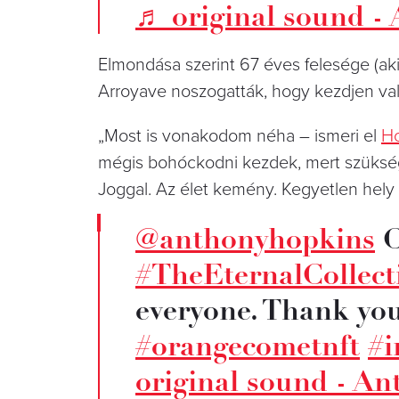
♬ original sound -
Elmondása szerint 67 éves felesége (aki
Arroyave noszogatták, hogy kezdjen val
„Most is vonakodom néha – ismeri el
Ho
mégis bohóckodni kezdek, mert szüksé
Joggal. Az élet kemény. Kegyetlen hely 
@anthonyhopkins
C
#TheEternalCollect
everyone. Thank yo
#orangecometnft
#i
original sound - A