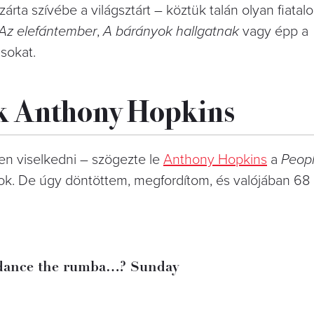
árta szívébe a világsztárt – köztük talán olyan fiata
Az elefántember
,
A bárányok hallgatnak
vagy épp a
sokat.
ik Anthony Hopkins
n viselkedni – szögezte le
Anthony Hopkins
a
Peop
ok. De úgy döntöttem, megfordítom, és valójában 68 
 dance the rumba…? Sunday