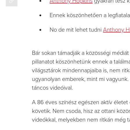
Anthony Hopkins
gyakran tesz k
Ennek köszönhetően a legfiatalab
No de mit lehet tudni
Anthony H
Bár sokan támadják a közösségi médiát p
pillanatot köszönhetünk ennek a találmá
világsztárok mindennapjaiba is, nem ri
ugyanolyan emberek, mint mi vagyunk.
táncos videóival.
A 86 éves színész egészen aktív életet 
követik. Nem csoda, hisz az ottani köz
videókkal, melyekben nem ritkán még tá