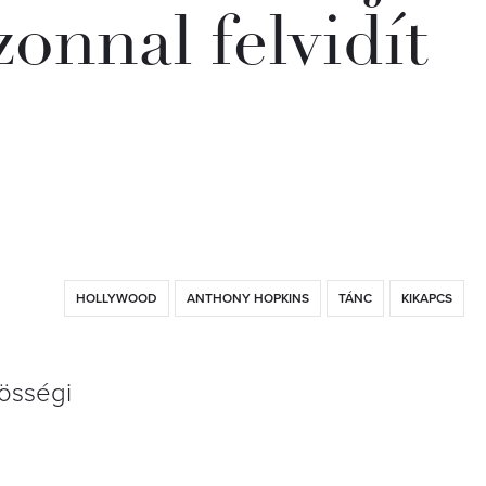
zonnal felvidít
HOLLYWOOD
ANTHONY HOPKINS
TÁNC
KIKAPCS
zösségi