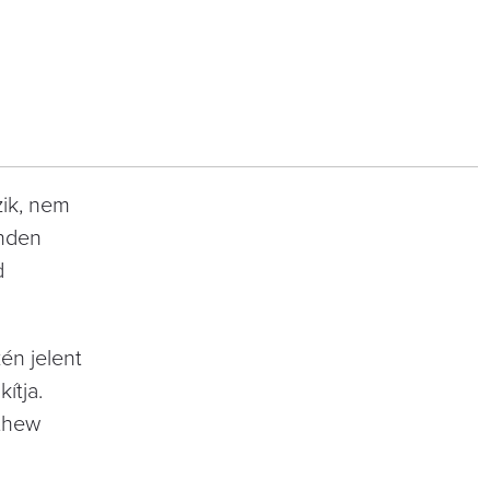
zik, nem
inden
d
én jelent
ítja.
tthew