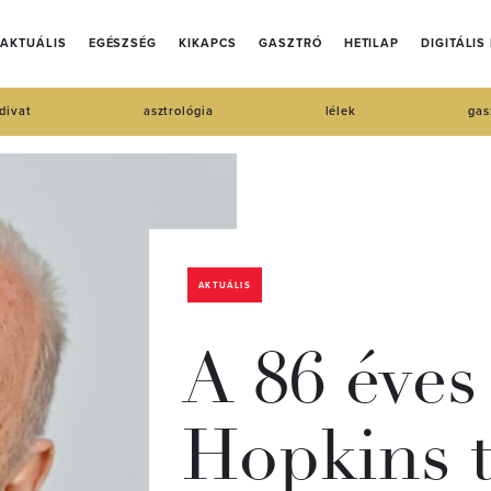
AKTUÁLIS
EGÉSZSÉG
KIKAPCS
GASZTRÓ
HETILAP
DIGITÁLIS
divat
asztrológia
lélek
gas
AKTUÁLIS
A 86 éve
Hopkins t