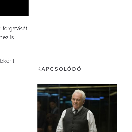
r forgatását
hez is
ébként
KAPCSOLÓDÓ
k