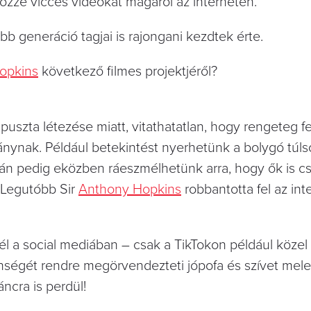
özzé vicces videókat magáról az interneten.
b generáció tagjai is rajongani kezdtek érte.
opkins
következő filmes projektjéről?
uszta létezése miatt, vitathatatlan, hogy rengeteg f
nynak. Például betekintést nyerhetünk a bolygó túlsó
tkán pedig eközben ráeszmélhetünk arra, hogy ők is c
 Legutóbb Sir
Anthony Hopkins
robbantotta fel az int
él a social mediában – csak a TikTokon például közel 
önségét rendre megörvendezteti jópofa és szívet mel
ncra is perdül!