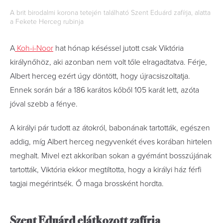
A brit birodalmi korona tetején található Szent Eduárd zafírja, alatta
a Fekete Herceg rubinja
A
Koh-i-Noor
hat hónap késéssel jutott csak Viktória
királynőhöz, aki azonban nem volt tőle elragadtatva. Férje,
Albert herceg ezért úgy döntött, hogy újracsiszoltatja.
Ennek során bár a 186 karátos kőből 105 karát lett, azóta
jóval szebb a fénye.
A királyi pár tudott az átokról, babonának tartották, egészen
addig, míg Albert herceg negyvenkét éves korában hirtelen
meghalt. Mivel ezt akkoriban sokan a gyémánt bosszújának
tartották, Viktória ekkor megtiltotta, hogy a királyi ház férfi
tagjai megérintsék. Ő maga brossként hordta.
Szent Eduárd elátkozott zafírja