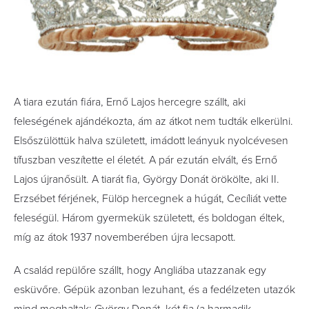
A tiara ezután fiára, Ernő Lajos hercegre szállt, aki
feleségének ajándékozta, ám az átkot nem tudták elkerülni.
Elsőszülöttük halva született, imádott leányuk nyolcévesen
tífuszban veszítette el életét. A pár ezután elvált, és Ernő
Lajos újranősült. A tiarát fia, György Donát örökölte, aki II.
Erzsébet férjének, Fülöp hercegnek a húgát, Cecíliát vette
feleségül. Három gyermekük született, és boldogan éltek,
míg az átok 1937 novemberében újra lecsapott.
A család repülőre szállt, hogy Angliába utazzanak egy
esküvőre. Gépük azonban lezuhant, és a fedélzeten utazók