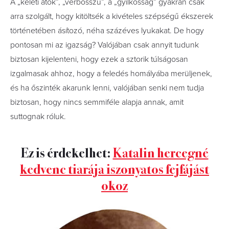
A „keleti átok”, „vérbosszú”, a „gyilkosság” gyakran csak
arra szolgált, hogy kitöltsék a kivételes szépségű ékszerek
történetében ásítozó, néha százéves lyukakat. De hogy
pontosan mi az igazság? Valójában csak annyit tudunk
biztosan kijelenteni, hogy ezek a sztorik túlságosan
izgalmasak ahhoz, hogy a feledés homályába merüljenek,
és ha őszinték akarunk lenni, valójában senki nem tudja
biztosan, hogy nincs semmiféle alapja annak, amit
suttognak róluk.
Ez is érdekelhet:
Katalin hercegné
kedvenc tiarája iszonyatos fejfájást
okoz