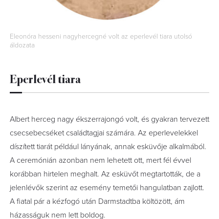
Eleonóra hesseni nagyhercegné volt az eperlevél tiara utolsó
áldozata
Eperlevél tiara
Albert herceg nagy ékszerrajongó volt, és gyakran tervezett
csecsebecséket családtagjai számára. Az eperlevelekkel
díszített tiarát például lányának, annak esküvője alkalmából.
A ceremónián azonban nem lehetett ott, mert fél évvel
korábban hirtelen meghalt. Az esküvőt megtartották, de a
jelenlévők szerint az esemény temetői hangulatban zajlott.
A fiatal pár a kézfogó után Darmstadtba költözött, ám
házasságuk nem lett boldog.