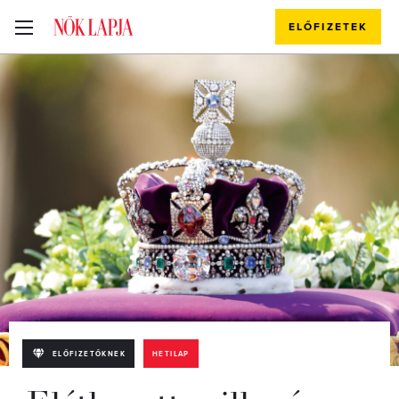
ELŐFIZETEK
ELŐFIZETŐKNEK
HETILAP