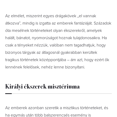
Az elmélet, miszerint egyes drágakövek „el vannak
átkozva”, mindig is izgatta az emberek fantáziáját. Századok
óta mesélnek történeteket olyan ékszerekről, amelyek
halált, bánatot, nyomorúságot hoznak tulajdonosaikra. Ha
csak a tényeket nézzük, valóban nem tagadhatjuk, hogy
bizonyos tárgyak az átlagosnál gyakrabban kerültek
tragikus történetek középpontjába – ám azt, hogy ezért ők
lennének felelősek, nehéz lenne bizonyítani.
Királyi ékszerek misztériuma
Az emberek azonban szeretik a misztikus történeteket, és
ha egymás után több balszerencsés esemény is