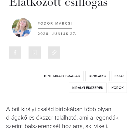
Elátkozott csillogás
FODOR MARCSI
2026. JÚNIUS 27.
BRIT KIRÁLYI CSALÁD
DRÁGAKŐ
ÉKKŐ
KIRÁLYI ÉKSZEREK
KOROK
A brit királyi család birtokában több olyan
drágakő és ékszer található, ami a legendák
szerint balszerencsét hoz arra, aki viseli.