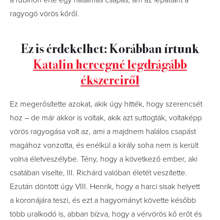
a rubinon érte egy hatalmas csapás, ám az lepattant a
ragyogó vörös kőről.
Ez is érdekelhet: Korábban írtunk
Katalin hercegné legdrágább
ékszereiről
Ez megerősítette azokat, akik úgy hitték, hogy szerencsét
hoz – de már akkor is voltak, akik azt suttogták, voltaképp
vörös ragyogása volt az, ami a majdnem halálos csapást
magához vonzotta, és enélkül a király soha nem is került
volna életveszélybe. Tény, hogy a következő ember, aki
csatában viselte, III. Richárd valóban életét veszítette.
Ezután döntött úgy VIII. Henrik, hogy a harci sisak helyett
a koronájára teszi, és ezt a hagyományt követte később
több uralkodó is, abban bízva, hogy a vérvörös kő erőt és