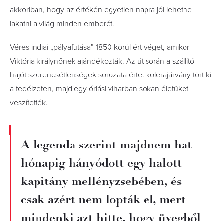
akkoriban, hogy az értékén egyetlen napra jól lehetne
lakatni a világ minden emberét.
Véres indiai „pályafutása” 1850 körül ért véget, amikor
Viktória királynőnek ajándékozták. Az út során a szállító
hajót szerencsétlenségek sorozata érte: kolerajárvány tört ki
a fedélzeten, majd egy óriási viharban sokan életüket
veszítették.
A legenda szerint majdnem hat
hónapig hányódott egy halott
kapitány mellényzsebé­ben, és
csak azért nem lopták el, mert
mindenki azt hitte, hogy üvegből