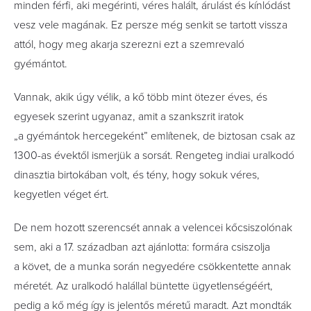
minden férfi, aki megérinti, véres halált, árulást és kínlódást
vesz vele magának. Ez persze még senkit se tartott vissza
attól, hogy meg akarja szerezni ezt a szemrevaló
gyémántot.
Vannak, akik úgy vélik, a kő több mint ötezer éves, és
egyesek szerint ugyanaz, amit a szankszrit iratok
„a gyémántok hercegeként” említenek, de biztosan csak az
1300-as évektől ismerjük a sorsát. Rengeteg indiai­ uralkodó
dinasztia birtokában volt, és tény, hogy sokuk véres,
kegyetlen véget ért.
De nem hozott szerencsét annak a velencei kőcsiszolónak
sem, aki a 17. században azt ajánlotta: formára csiszolja
a követ, de a munka során negyedére csökkentette annak
méretét. Az uralkodó halállal büntette ügyetlenségéért,
pedig a kő még így is jelentős méretű maradt. Azt mondták