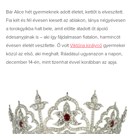
Bár Alice hét gyermeknek adott életet, kettőt is elveszített.
Fia két és fél évesen kiesett az ablakon, lánya négyévesen
a torokgyíkba halt bele, amit előtte átadott őt ápoló
édesanyjának is – aki így fájdalmasan fiatalon, harmincöt
évesen életét veszítette. Ő volt
Viktória királynő
gyermekei
közül az első, aki meghalt. Ráadásul ugyanazon a napon,
december 14-én, mint tizenhat évvel korábban az apja.