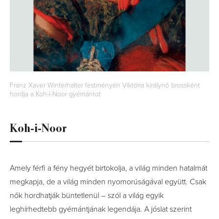
Franz Xaver Winterhalter festményén Viktória királynő brossként
hordja a Koh-i-Noor gyémántot
Koh-i-Noor
Amely férfi a fény hegyét birtokolja, a világ minden hatalmát
megkapja, de a világ minden nyomorúságával együtt. Csak
nők hordhatják büntetlenül – szól a világ egyik
leghírhedtebb gyémántjának legendája. A jóslat szerint