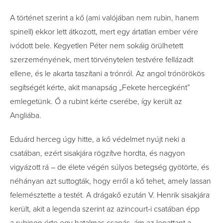
A történet szerint a kő (ami valójában nem rubin, hanem
spinell) ekkor lett átkozott, mert egy ártatlan ember vére
ivódott bele. Kegyetlen Péter nem sokáig örülhetett
szerzeményének, mert törvénytelen testvére fellázadt
ellene, és le akarta taszítani a trónról. Az angol trónörökös
segítségét kérte, akit manapság „Fekete hercegként”
emlegetünk. Ő a rubint kérte cserébe, így került az
Angliába.
Eduárd herceg úgy hitte, a kő védelmet nyújt neki a
csatában, ezért sisakjára rögzítve hordta, és nagyon
vigyázott rá – de élete végén súlyos betegség gyötörte, és
néhányan azt suttogták, hogy erről a kő tehet, amely lassan
felemésztette a testét. A drágakő ezután V. Henrik sisakjára
került, akit a legenda szerint az azincourt-i csatában épp