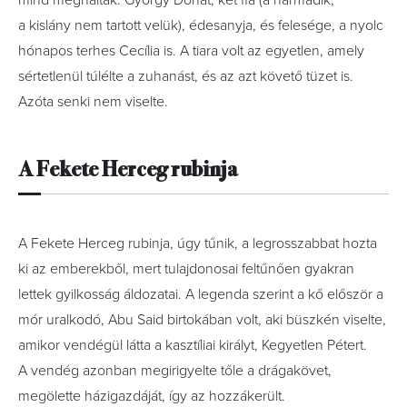
mind meghaltak: György Donát, két fia (a harmadik,
a kislány nem tartott velük), édesanyja, és felesége, a nyolc
hónapos terhes Cecília is. A tiara volt az egyetlen, amely
sértetlenül túlélte a zuhanást, és az azt követő tüzet is.
Azóta senki nem viselte.
A Fekete Herceg rubinja
A Fekete Herceg rubinja, úgy tűnik, a legrosszabbat hozta
ki az emberekből, mert tulajdonosai feltűnően gyakran
lettek gyilkosság áldozatai. A legenda szerint a kő először a
mór uralkodó, Abu Said birtokában volt, aki büszkén viselte,
amikor vendégül látta a kasztíliai királyt, Kegyetlen ­Pétert.
A vendég azonban megirigyelte tőle a drágakövet,
megölette házigazdáját, így az hozzákerült.