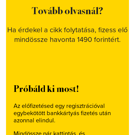
Tovább olvasnál?
Ha érdekel a cikk folytatása, fizess elő
mindössze havonta 1490 forintért.
Próbáld ki most!
Az előfizetésed egy regisztrációval
egybekötött bankkártyás fizetés után
azonnal elindul.
Mindössze pár kattintás, és