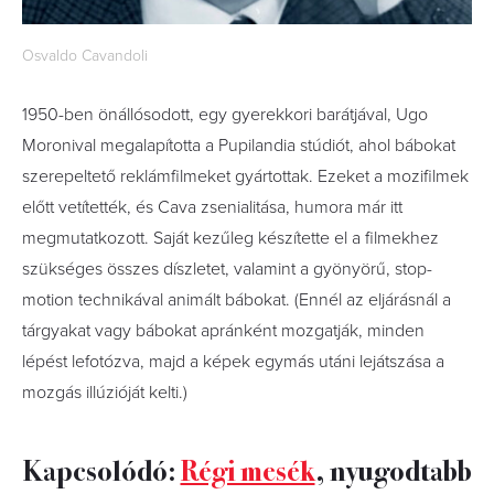
Osvaldo Cavandoli
1950-ben önállósodott, egy gyerekkori barátjával, Ugo
Moronival megalapította a Pupilandia stúdiót, ahol bábokat
szerepeltető reklámfilmeket gyártottak. Ezeket a mozifilmek
előtt vetítették, és Cava zsenialitása, humora már itt
megmutatkozott. Saját kezűleg készítette el a filmekhez
szükséges összes díszletet, valamint a gyönyörű, stop-
motion technikával animált bábokat. (Ennél az eljárásnál a
tárgyakat vagy bábokat apránként mozgatják, minden
lépést lefotózva, majd a képek egymás utáni lejátszása a
mozgás illúzióját kelti.)
Kapcsolódó:
Régi mesék
, nyugodtabb