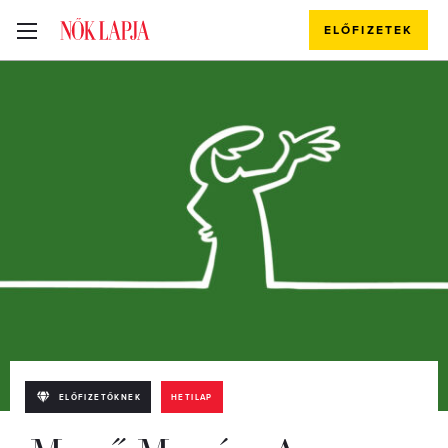
ELŐFIZETEK
ELŐFIZETŐKNEK
HETILAP