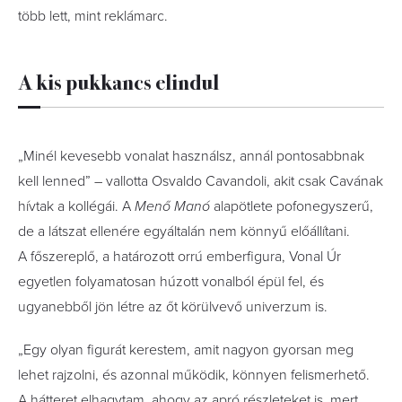
több lett, mint reklámarc.
A kis pukkancs elindul
„Minél kevesebb vonalat használsz, annál pontosabbnak
kell lenned” – vallotta Osvaldo Cavandoli, akit csak Cavának
hívtak a kollégái. A
Menő Manó
alapötlete pofonegyszerű,
de a látszat ellenére egyáltalán nem könnyű előállítani.
A főszereplő, a határozott orrú emberfigura, Vonal Úr
egyetlen folyamatosan húzott vonalból épül fel, és
ugyanebből jön létre az őt körülvevő univerzum is.
„Egy olyan figurát kerestem, amit nagyon gyorsan meg
lehet rajzolni, és azonnal működik, könnyen felismerhető.
A hátteret elhagytam, ahogy az apró részleteket is, mert