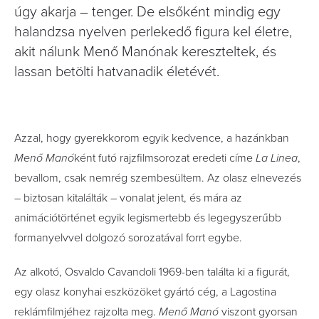
úgy akarja – tenger. De elsőként mindig egy
halandzsa nyelven perlekedő figura kel életre,
akit nálunk Menő Manónak kereszteltek, és
lassan betölti hatvanadik életévét.
A
zzal, hogy gyerekkorom egyik kedvence, a hazánkban
Menő Manó
ként futó rajzfilmsorozat eredeti címe
La Linea
,
bevallom, csak nemrég szembesültem. Az olasz elnevezés
– biztosan kitalálták – vonalat jelent, és mára az
animációtörténet egyik legismertebb és legegyszerűbb
formanyelvvel dolgozó sorozatával forrt egybe.
Az alkotó, Osvaldo Cavandoli 1969-ben találta ki a figurát,
egy olasz konyhai eszközöket gyártó cég, a Lagostina
reklámfilmjéhez rajzolta meg.
Menő Manó
viszont gyorsan