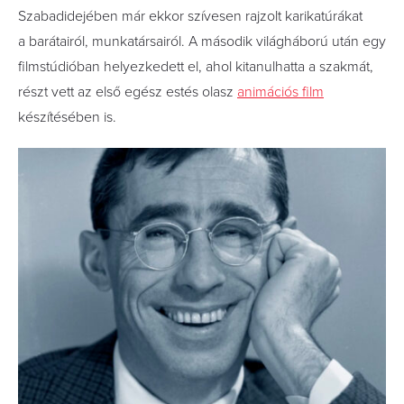
Szabadidejében már ekkor szívesen rajzolt karikatúrákat
a barátairól, munkatársairól. A második világháború után egy
filmstúdióban helyezkedett el, ahol kitanulhatta a szakmát,
részt vett az első egész estés olasz
animációs film
készítésében is.