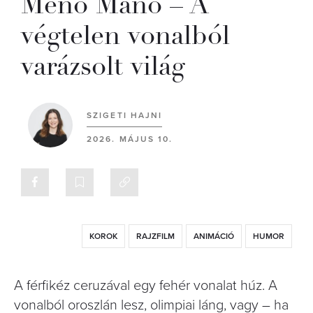
Menő Manó – A
végtelen vonalból
varázsolt világ
SZIGETI HAJNI
2026. MÁJUS 10.
KOROK
RAJZFILM
ANIMÁCIÓ
HUMOR
A férfikéz ceruzával egy fehér vonalat húz. A
vonalból oroszlán lesz, olimpiai láng, vagy – ha