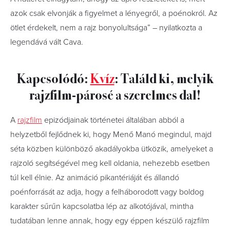
azok csak elvonják a figyelmet a lényegről, a poénokról. Az
ötlet érdekelt, nem a rajz bonyolultsága” – nyilatkozta a
legendává vált Cava.
Kapcsolódó:
Kvíz
: Találd ki, melyik
rajzfilm-párosé a szerelmes dal!
A
rajzfilm
epizódjainak történetei általában abból a
helyzetből fejlődnek ki, hogy Menő Manó megindul, majd
séta közben különböző akadályokba ütközik, amelyeket a
rajzoló segítségével meg kell oldania, nehezebb esetben
túl kell élnie. Az animáció pikantériáját és állandó
poénforrását az adja, hogy a felháborodott vagy boldog
karakter sűrűn kapcsolatba lép az alkotójával, mintha
tudatában lenne annak, hogy egy éppen készülő rajzfilm