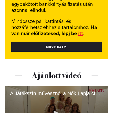
egybekötött bankkártyás fizetés után
azonnal elindul.
Mindössze pár kattintás, és
hozzáférhetsz ehhez a tartalomhoz.
Ha
van már előfizetésed, lépj be
itt
.
MEGNÉZEM
Ajánlott videó
A Játékszín művésznői a Nők Lapja címlapján