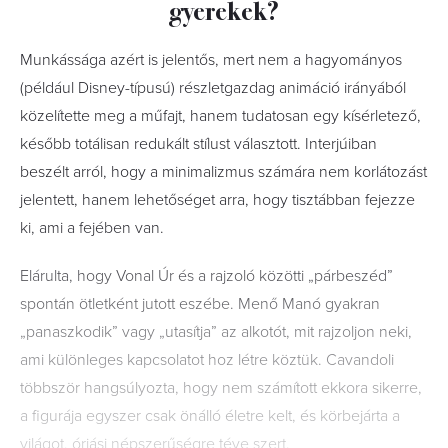
gyerekek?
Munkássága azért is jelentős, mert nem a hagyományos
(például Disney-típusú) részletgazdag animáció irányából
közelítette meg a műfajt, hanem tudatosan egy kísérletező,
később totálisan redukált stílust választott. Interjúiban
beszélt arról, hogy a minimalizmus számára nem korlátozást
jelentett, hanem lehetőséget arra, hogy tisztábban fejezze
ki, ami a fejében van.
Elárulta, hogy Vonal Úr és a rajzoló közötti „párbeszéd”
spontán ötletként jutott eszébe. Menő Manó gyakran
„panaszkodik” vagy „utasítja” az alkotót, mit rajzoljon neki,
ami különleges kapcsolatot hoz létre köztük. Cavandoli
többször hangsúlyozta, hogy nem számított ekkora sikerre,
a figurája egyszer csak önálló életre kelt, és körbejárta a
világot, óriási népszerűségre téve szert.