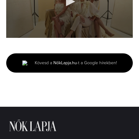
0
seconds
of
43
seconds
Kövesd a
NőkLapja.hu
-t a Google hírekben!