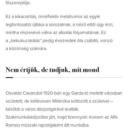
főszereplője.
Ez a kikacsintás, önreflektív metahumor az egyik
legfontosabb újítása a sorozatnak, a néző ettől úgy érzi,
mintha részesévé válna az alkotás folyamatának. Ez
a „bekukucskálás” pedig évezredek óta csábító, vonzó
a közönség számára.
Nem értjük, de tudjuk, mit mond
Osvaldo Cavandoli 1920-ban egy Garda-tó melletti városban
született, de kétévesen Milánóba költözött a szüleivel –
később a város díszpolgárává avatták.
Szakmunkásképzőbe járt, majd tizennyolc évesen az Alfa
Romeo műszaki rajzolójaként állt munkába.