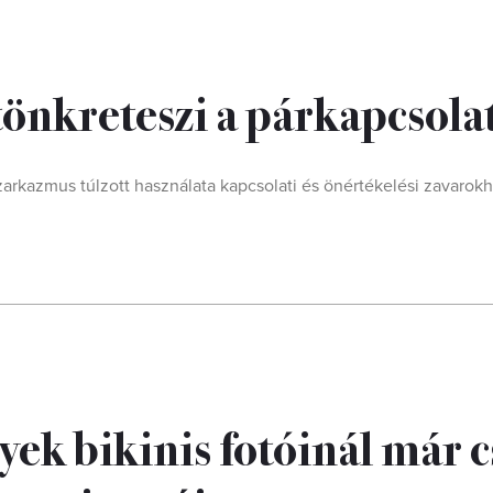
tönkreteszi a párkapcsola
arkazmus túlzott használata kapcsolati és önértékelési zavarok
ek bikinis fotóinál már 