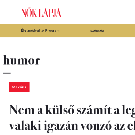
Életmódváltó Program
szépség
humor
AKTUÁLIS
Nem a külső számít a le
valaki igazán vonzó az 