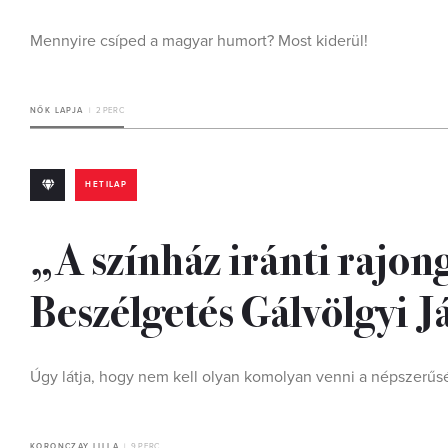
Mennyire csíped a magyar humort? Most kiderül!
NŐK LAPJA
2 PERC
HETILAP
„A színház iránti rajon
Beszélgetés Gálvölgyi J
Úgy látja, hogy nem kell olyan komolyan venni a népszerűs
KORONCZAY LILLA
9 PERC