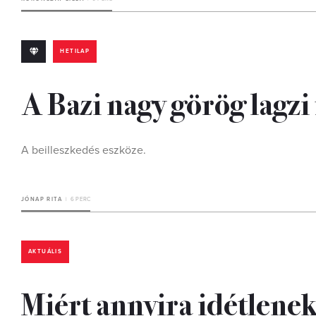
HETILAP
A Bazi nagy görög lagzi
A beilleszkedés eszköze.
JÓNAP RITA
6 PERC
AKTUÁLIS
Miért annyira idétlene