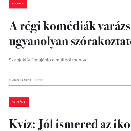
KIKAPCS
A régi komédiák varázsa
ugyanolyan szórakoztat
Szubjektív filmajánló a múltból merítve.
RIMÓCZI ANCSA
6 PERC
AKTUÁLIS
Kvíz: Jól ismered az ik