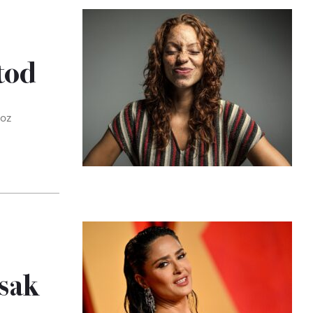
tod
hoz
csak