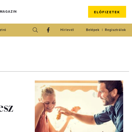
 MAGAZIN
ELŐFIZETEK
ztró
Hírlevél
Belépek
Regisztrálok
esz