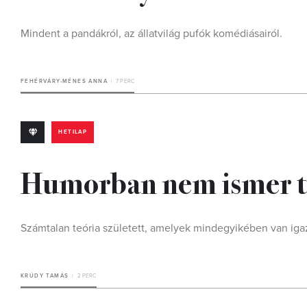
Mindent a pandákról, az állatvilág pufók komédiásairól.
FEHÉRVÁRY-MÉNES ANNA
7 PERC
HETILAP
Humorban nem ismer tr
Számtalan teória született, amelyek mindegyikében van iga
KRÚDY TAMÁS
2 PERC