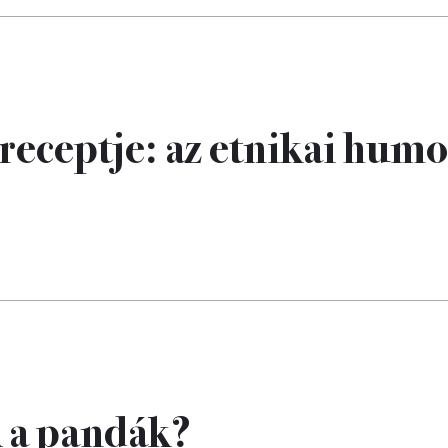
 receptje: az etnikai hum
k a pandák?