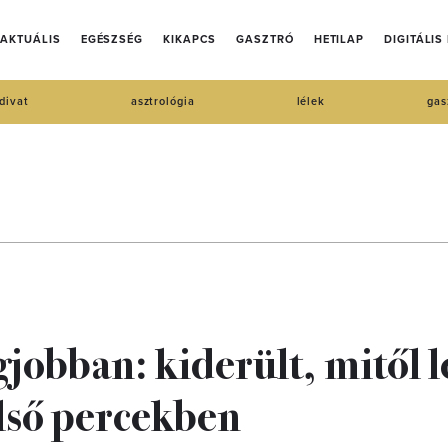
AKTUÁLIS
EGÉSZSÉG
KIKAPCS
GASZTRÓ
HETILAP
DIGITÁLIS
divat
asztrológia
lélek
gas
gjobban: kiderült, mitől l
első percekben