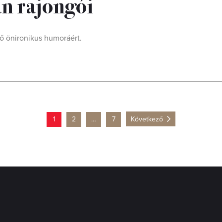
n rajongói
ő önironikus humoráért.
1
2
…
7
Következő