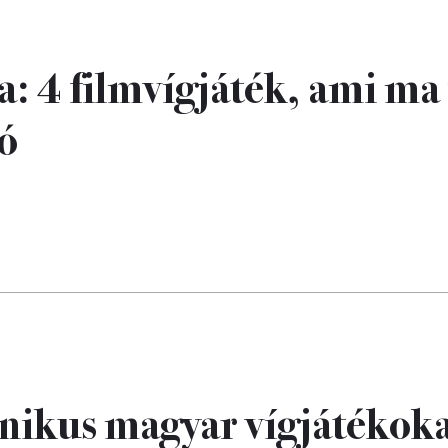
: 4 filmvígjáték, ami ma 
ó
onikus magyar vígjátékok