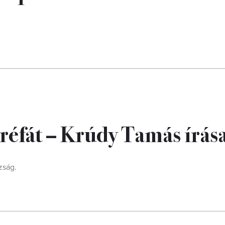
éfát – Krúdy Tamás írás
zság.