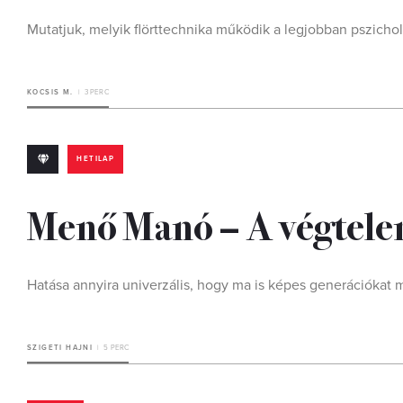
Mutatjuk, melyik flörttechnika működik a legjobban pszichol
KOCSIS M.
3 PERC
HETILAP
Menő Manó – A végtelen 
Hatása annyira univerzális, hogy ma is képes generációkat 
SZIGETI HAJNI
5 PERC