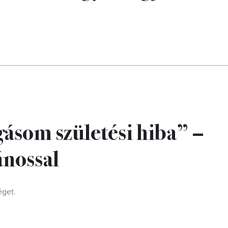
gásom születési hiba” –
ánossal
éget.