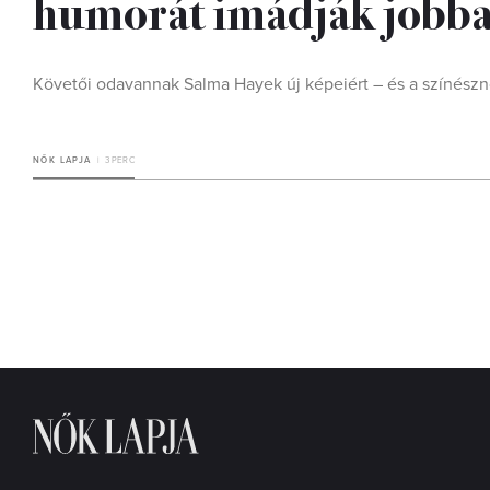
humorát imádják jobba
Követői odavannak Salma Hayek új képeiért – és a színészn
NŐK LAPJA
3 PERC