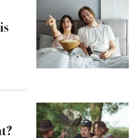
is
at?