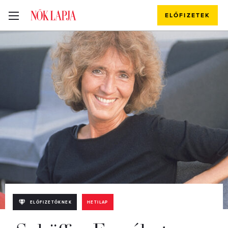
ELŐFIZETEK
ELŐFIZETŐKNEK
HETILAP