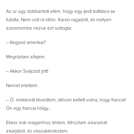
Az úr úgy dobbantott elém, hogy egy ijedt kiáltásra se
futotta. Nem volt rá időm. Karon ragadott, és mélyen
a szemembe nézve ezt suttogta:
– Kegyed amerikai?
Megráztam a fejem.
– Akkor Svájcból jött!
Nemet intettem.
– Ó, mekkorát tévedtem, látnom kellett volna, hogy francia!
Ön egy francia hölgy…
Ekkor már magamhoz tértem. Kihúztam a karomat
a karjából, és visszakérdeztem.