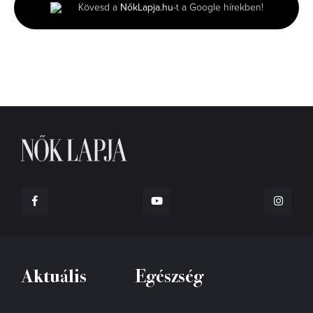
minutes,
Kövesd a
NőkLapja.hu
-t a Google hírekben!
6
seconds
Aktuális
Egészség