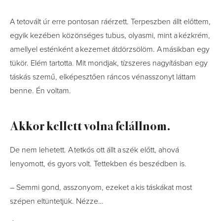
A tetovált úr erre pontosan ráérzett. Terpeszben állt előttem,
egyik kezében közönséges tubus, olyasmi, mint a kézkrém,
amellyel esténként a kezemet átdörzsölöm. A másikban egy
tükör. Elém tartotta. Mit mondjak, tízszeres nagyításban egy
táskás szemű, elképesztően ráncos vénasszonyt láttam
benne. Én voltam.
Akkor kellett volna felállnom.
De nem lehetett. A tetkós ott állt a szék előtt, ahová
lenyomott, és gyors volt. Tettekben és beszédben is.
– Semmi gond, asszonyom, ezeket a kis táskákat most
szépen eltüntetjük. Nézze…