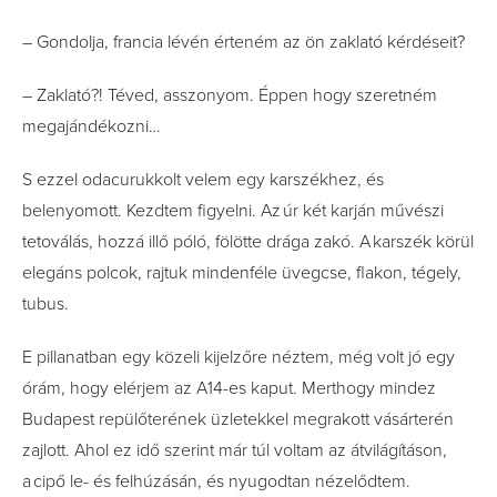
– Gondolja, francia lévén érteném az ön zaklató kérdéseit?
– Zaklató?! Téved, asszonyom. Éppen hogy szeretném
megajándékozni…
S ezzel odacurukkolt velem egy karszékhez, és
belenyomott. Kezdtem figyelni. Az úr két karján művészi
tetoválás, hozzá illő póló, fölötte drága zakó. A karszék körül
elegáns polcok, rajtuk mindenféle üvegcse, flakon, tégely,
tubus.
E pillanatban egy közeli kijelzőre néztem, még volt jó egy
órám, hogy elérjem az A14-es kaput. Merthogy mindez
Budapest repülőterének üzletekkel megrakott vásárterén
zajlott. Ahol ez idő szerint már túl voltam az átvilágításon,
a cipő le- és felhúzásán, és nyugodtan nézelődtem.