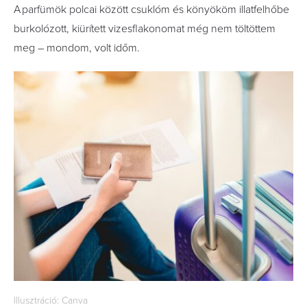
A parfümök polcai között csuklóm és könyököm illatfelhőbe
burkolózott, kiürített vizesflakonomat még nem töltöttem
meg – mondom, volt időm.
Illusztráció: Canva