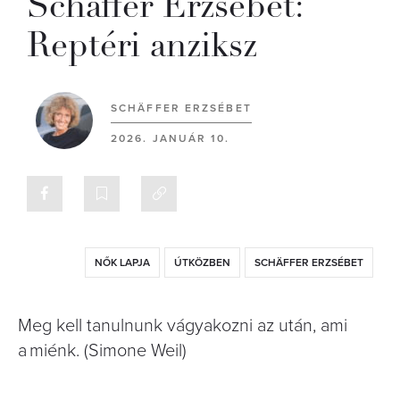
Schäffer Erzsébet:
Reptéri anziksz
SCHÄFFER ERZSÉBET
2026. JANUÁR 10.
NŐK LAPJA
ÚTKÖZBEN
SCHÄFFER ERZSÉBET
Meg kell tanulnunk vágyakozni az után, ami
a miénk. (Simone Weil)