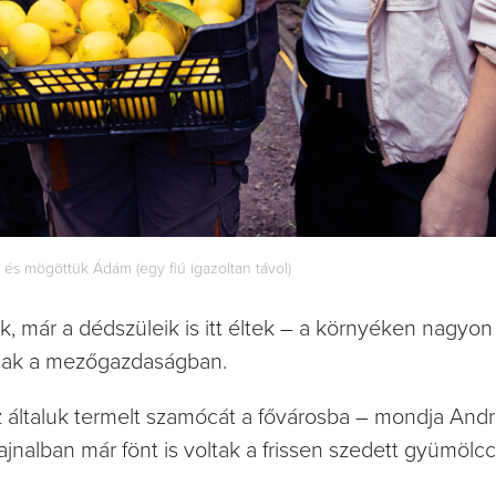
 és mögöttük Ádám (egy fiú igazoltan távol)
, már a dédszüleik is itt éltek – a környéken nagyon
nak a mezőgazdaságban.
z általuk termelt szamócát a fővárosba – mondja Andr
 hajnalban már fönt is voltak a frissen szedett gyümölcc