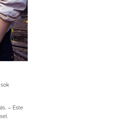
 sok
ás. – Este
sel.