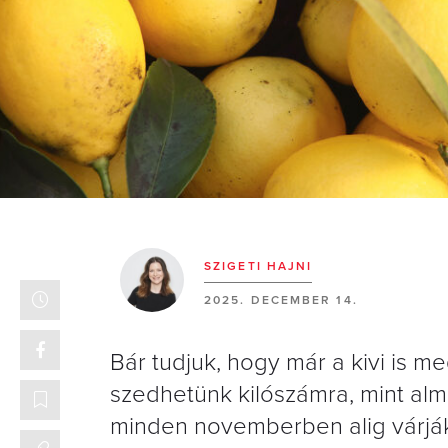
SZIGETI HAJNI
2025. DECEMBER 14.
Bár tudjuk, hogy már a kivi is m
szedhetünk kilószámra, mint al
minden novemberben alig várjá