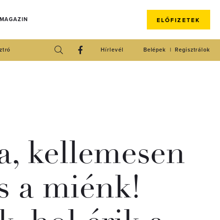
 MAGAZIN
ELŐFIZETEK
ztró
Hírlevél
Belépek
Regisztrálok
a, kellemesen
s a miénk!