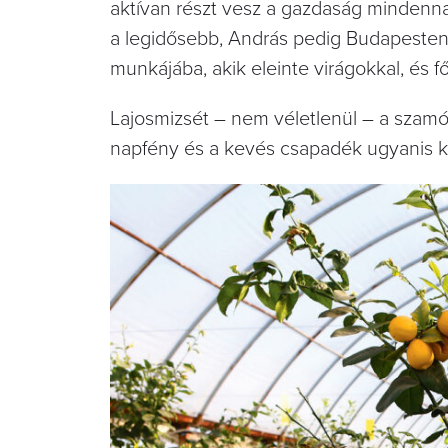
aktívan részt vesz a gazdaság mindenna
a legidősebb, András pedig Budapesten 
munkájába, akik eleinte virágokkal, és f
Lajosmizsét – nem véletlenül – a szamóc
napfény és a kevés csapadék ugyanis k