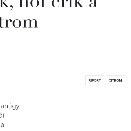
, hol érik a
itrom
RIPORT
CITROM
gyanúgy
ói
 a