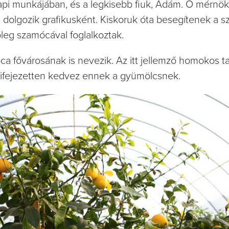
pi munkájában, és a legkisebb fiuk, Ádám. Ő mérnök
dolgozik grafikusként. Kiskoruk óta besegítenek a s
őleg szamócával foglalkoztak.
a fővárosának is nevezik. Az itt jellemző homokos tal
ifejezetten kedvez ennek a gyümölcsnek.