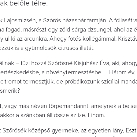
ak belőle télre.
 Lajosmizsén, a Szőrös házaspár farmján. A fóliasátr
a fogad, másrészt egy zöld-sárga dzsungel, ahol az é
 ül ki az arcunkra. Ahogy fotós kollégámmal, Krisztá
ezzük is a gyümölcsök citrusos illatát.
lnak – fűzi hozzá Szőrösné Kisjuhász Éva, aki, ahogy 
 a kertészkedésbe, a növénytermesztésbe. – Három év,
-citromot termesztjük, de próbálkozunk szicíliai mand
ismerik?
, vagy más néven törpemandarint, amelynek a belse
akkor a szánkban áll össze az íze. Finom.
rt Szőrösék középső gyermeke, az egyetlen lány, Eszte