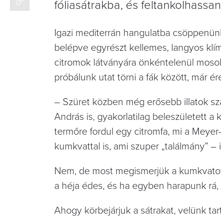
fóliasátrakba, és feltankolhassan
Igazi mediterrán hangulatba csöppenünk
belépve egyrészt kellemes, langyos klím
citromok látványára önkéntelenül mosoly
próbálunk utat törni a fák között, már ér
– Szüret közben még erősebb illatok szál
András is, gyakorlatilag beleszületett
termőre fordul egy citromfa, mi a Meyer
kumkvattal is, ami szuper „találmány” – 
Nem, de most megismerjük a kumkvatot
a héja édes, és ha egyben harapunk rá, 
Ahogy körbejárjuk a sátrakat, velünk ta