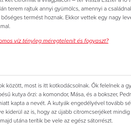
talán terem rajtuk annyi gyümölcs, amennyi a családna
 és bőséges termést hoznak. Ekkor vettek egy nagy lev
mmal.
romos víz tényleg méregtelenít és fogyaszt?
 között, most is itt kotkodácsolnak. Ők felelnek a gy
pésű kutya őrzi: a komondor, Mása, és a bokszer, Pedr
miatt kapta a nevét. A kutyák engedélyével tovább sé
tve kiderül az is, hogy az újabb citromcserjéket mindi
majd utána terítik be vele az egész sátorrészt.