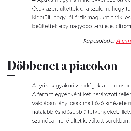
Csak azért ültették el a szüleim,­ hogy 
kiderült, hogy jól érzik magukat a fák,
beültettek egy nagyobb területet citro
Kapcsolódó:
A cit
Döbbenet a piacokon
A tyúkok gyakori vendégek a citromsorok
A farmot egyébként két határozott fellé
valójában lány, csak maffiózó kinézete 
fiatalabb és idősebb ültetvényeket, ille
szamóca mellé ültetik, váltott sorokban, 