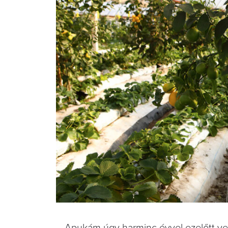
– Apukám úgy harminc évvel ezelőtt vett