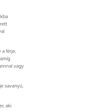
akba
rett
val
a férje,
 amíg
arinnal vagy
je savanyú,
r, aki