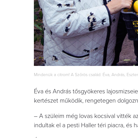
Mindenük a citrom! A Szőrös család: Éva, András, Eszter
Éva és András tősgyökeres lajosmizseiek
kertészet működik, rengetegen dolgoz
– A szüleim még lovas kocsival vitték a
indultak el a pesti Haller téri piacra, és