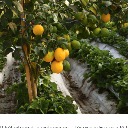
 két citromfát a virágpiacon – tér vissza Eszter a fő