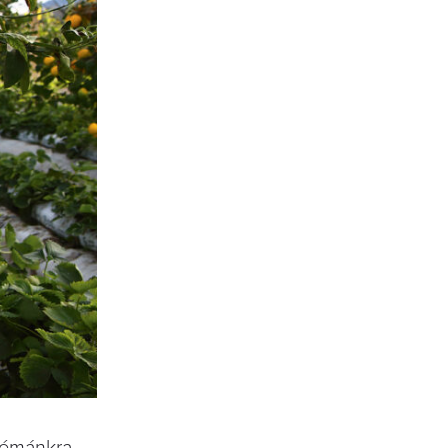
 témánkra. –