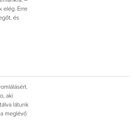
k elég. Erre
egőt, és
omlálásért.
o, aki
tálva látunk
g a meglévő