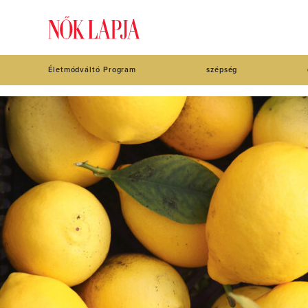
Életmódváltó Program
szépség