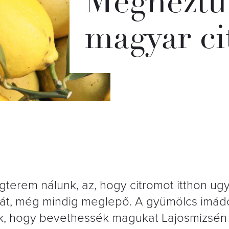
Megnéztük
magyar c
egterem nálunk, az, hogy citromot itthon u
mát, még mindig meglepő. A gyümölcs imád
k, hogy bevethessék magukat Lajosmizsén