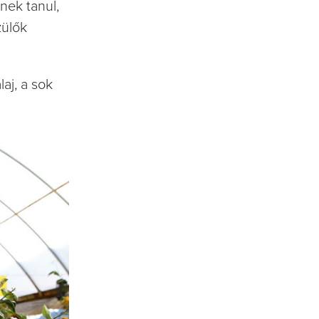
nek tanul,
zülők
aj, a sok