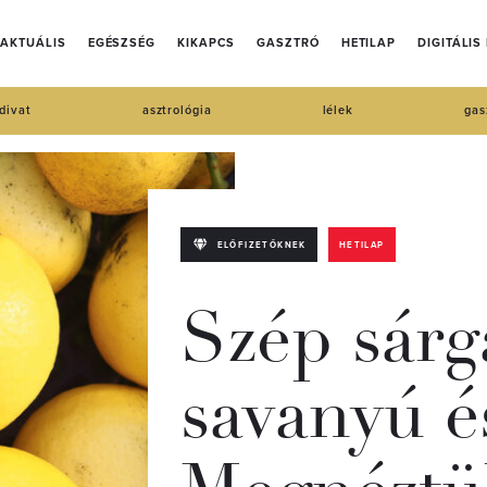
AKTUÁLIS
EGÉSZSÉG
KIKAPCS
GASZTRÓ
HETILAP
DIGITÁLIS
divat
asztrológia
lélek
gas
ELŐFIZETŐKNEK
HETILAP
Szép sárg
savanyú é