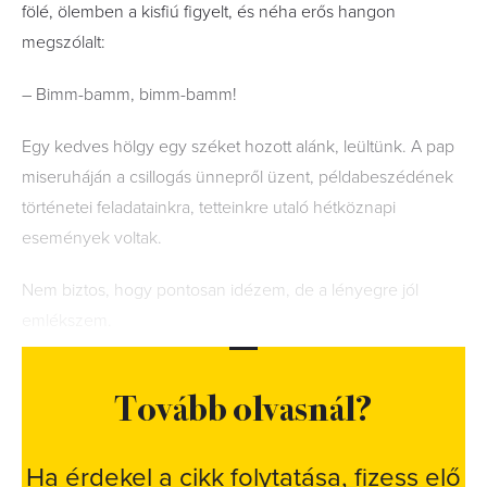
fölé, ölemben a kisfiú figyelt, és néha erős hangon
megszólalt:
– Bimm-bamm, bimm-bamm!
Egy kedves hölgy egy széket hozott alánk, leültünk. A pap
miseruháján a csillogás ünnepről üzent, példa­beszédének
történetei feladatainkra, tetteinkre utaló hétköznapi
események voltak.
Nem biztos, hogy pontosan idézem, de a lényegre jól
emlékszem.
Tovább olvasnál?
Ha érdekel a cikk folytatása, fizess elő