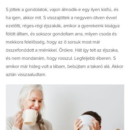
S jöttek a gondolatok, vajon álmodik-e egy ilyen kisfiú, és
ha igen, akkor mit. S visszajöttek a negyven-ötven évvel
ezelőtti, réges-régi éjszakák, amikor a gyerekeink kiságya
fölött álltam, és sokszor gondoltam arra, milyen csoda és
mekkora felelősség, hogy az ő sorsuk most már
összefonódott a miénkkel. Örökre. Hát így telt az éjszaka,
és nem mondanám, hogy rosszul. Legfeljebb éberen. S
amikor már hideg volt a lábam, bebújtam a takaró alá. Akkor
aztán visszaaludtam.