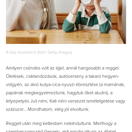
A kép illusztráció (fotó: Getty Images)
Amilyen csöndes volt az éjjel, annál hangosabb a reggel.
Ölelések, csiklandozások, autóverseny a takaró hegyen-
völgyén, az alvó kutya-cica-nyuszi ébresztése­ (a mamának,
papának megkegyelmeztünk, hagytuk őket aludni), a
letyepetyés Juli néni, Kati néni versezet ismételgetése vagy
százszor… Mondhatom, elég jól elvoltunk.
Reggeli után meg kettesben nekiindultunk. Merthogy a
szembeszomszéd Gergely, akit mindig látunk az állatait