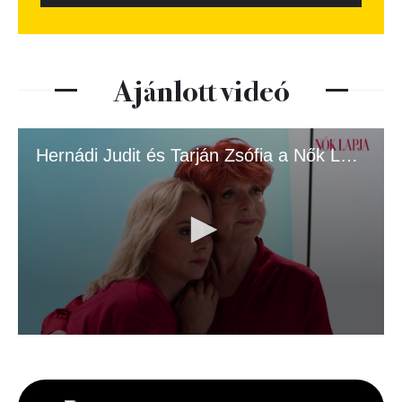
Ajánlott videó
Hernádi Judit és Tarján Zsófia a Nők Lapja címlapján.mp4
0
seconds
of
3
minutes,