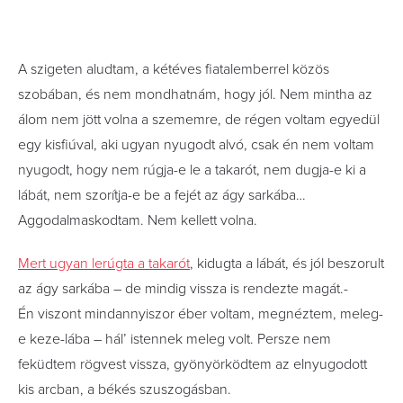
A szigeten aludtam, a kétéves fiatalemberrel közös
szobában, és nem mondhatnám, hogy jól. Nem mintha az
álom nem jött volna a szememre, de régen voltam egyedül
egy kisfiúval, aki ugyan nyugodt alvó, csak én nem voltam
nyugodt, hogy nem rúgja-e le a takarót, nem dugja-e ki a
lábát, nem szorítja-e be a fejét az ágy sarkába…
Aggodalmaskodtam. Nem kellett volna.
Mert ugyan lerúgta a takarót
, kidugta a lábát, és jól beszorult
az ágy sarkába – de mindig vissza is rendezte magát.­
Én viszont mindannyiszor éber voltam, megnéztem, meleg-
e keze-lába – hál’ istennek meleg volt. Persze nem
feküdtem rögvest vissza, gyönyörködtem az elnyugodott
kis arcban, a békés szuszogásban.