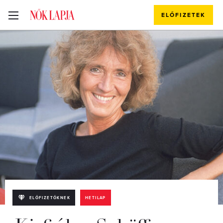
ELŐFIZETEK
ELŐFIZETŐKNEK
HETILAP