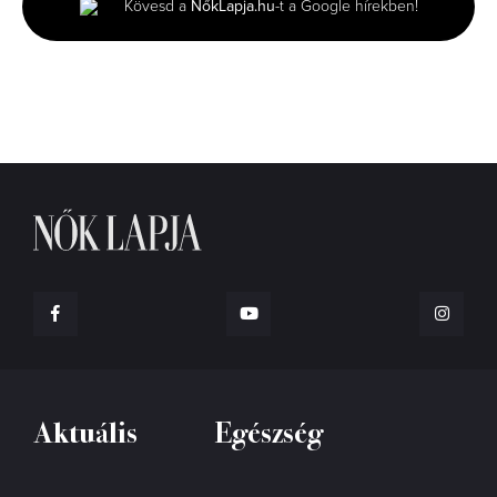
Kövesd a
NőkLapja.hu
-t a Google hírekben!
2
seconds
Aktuális
Egészség