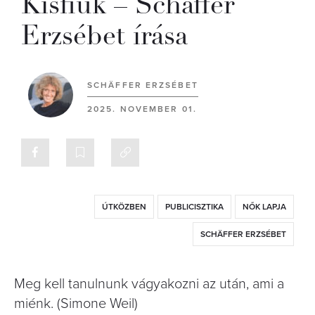
Kisfiúk – Schäffer
Erzsébet írása
SCHÄFFER ERZSÉBET
2025. NOVEMBER 01.
ÚTKÖZBEN
PUBLICISZTIKA
NŐK LAPJA
SCHÄFFER ERZSÉBET
Meg kell tanulnunk vágyakozni az után, ami a
miénk. (Simone Weil)