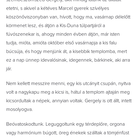
etetni, s akivel a kétéves Marcel gyerek szívélyes
köszönőviszonyban van, hívott, hogy ma, vasárnap délelőtt
körmenet lesz, és átjön a Kis-Duna túlpartjáról a
fúvószenekar is, ahogy minden évben átjön, már isten
tudja, mióta, amióta október első vasárnapja a kis falu
búcsúja, és hogy menjünk át, a kisebbik templomba, mert
ez a nap ünnep idevalósinak, idegennek, bárkinek, aki arra
jár.
Nem kellett messzire menni, egy kis utcányit csupán, nyitva
volt a nagykapu meg a kicsi is, hátul a templom ajtaján meg
kicsordultak a népek, annyian voltak. Gergely is ott állt, intett
mosolyogva.
Beóvatoskodtunk. Leguggoltunk egy térdeplőre, ­orgona
vagy harmónium búgott, öreg énekek szálltak a tömjénfüst