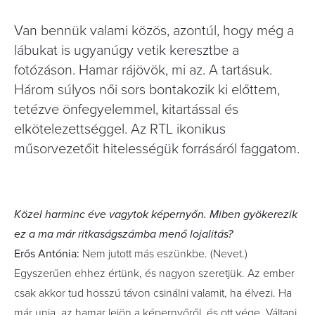
Van bennük valami közös, azontúl, hogy még a
lábukat is ugyanúgy vetik keresztbe a
fotózáson. Hamar rájövök, mi az. A tartásuk.
Három súlyos női sors bontakozik ki előttem,
tetézve önfegyelemmel, kitartással és
elkötelezettséggel. Az RTL ikonikus
műsorvezetőit hitelességük forrásáról faggatom.
Közel harminc éve vagytok
képernyőn. Miben gyökerezik
ez
a ma már ritkaságszámba menő
lojalitás?
Erős Antónia:
Nem jutott más eszünkbe. (Nevet.)
Egyszerűen ehhez értünk, és nagyon szeretjük. Az ember
csak akkor tud hosszú távon csinálni valamit, ha élvezi. Ha
már unja, az hamar lejön a képernyőről, és ott vége. Váltani