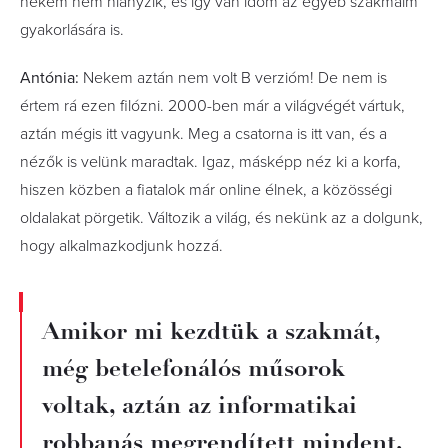
nekem nem hiányzik, és így van időm az egyéb szakmáim
gyakorlására is.
Antónia:
Nekem aztán nem volt B verzióm! De nem is
értem rá ezen filózni. 2000-ben már a világvégét vártuk,
aztán mégis itt vagyunk. Meg a csatorna is itt van, és a
nézők is velünk maradtak. Igaz, másképp néz ki a korfa,
hiszen közben a fiatalok már online élnek, a közösségi
oldalakat pörgetik. Változik a világ, és nekünk az a dolgunk,
hogy alkalmazkodjunk hozzá.
Amikor mi kezdtük a szakmát,
még betelefonálós műsorok
voltak, aztán az informatikai
robbanás megrendített mindent,