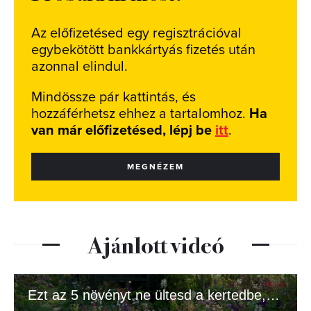
Az előfizetésed egy regisztrációval
egybekötött bankkártyás fizetés után
azonnal elindul.
Mindössze pár kattintás, és
hozzáférhetsz ehhez a tartalomhoz.
Ha
van már előfizetésed, lépj be
itt
.
MEGNÉZEM
Ajánlott videó
Ezt az 5 növényt ne ültesd a kertedbe, ha jót akarsz!