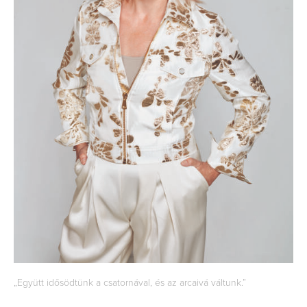
„Együtt idősödtünk a csatornával, és az arcaivá váltunk.”