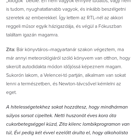
„kilógok” belőle. Én nem vagyok ennyire tudatos, vagy nem
is tudom, nyughatatlanabb vagyok, és inkább beszélgetni
szeretek az emberekkel. Így lettem az RTL-nél az akkori
reggeli műsor egyik házigazdája, és végül a Fókuszban
találtam igazán magamra.
Zita:
Bár könyvtáros–magyartanár­ szakon végeztem, ma
már annyi meteorológiáról szóló könyvem van otthon, hogy
sikerült autodidakta módon időjóssá képeznem magam.
Sukorón lakom, a Velencei-tó partján, alkalmam van sokat
lenni a természetben, és Newton-távcsővel kémlelni az
eget.
A hitelességetekhez sokat hozzátesz, hogy mindhárman
súlyos sorsot cipeltek. Netti huszonöt éves kora óta
cukorbetegséggel küzd, Zita kilenc lombikprogramon van
túl, Évi pedig két évvel ezelőtt árulta el, hogy alkoholista