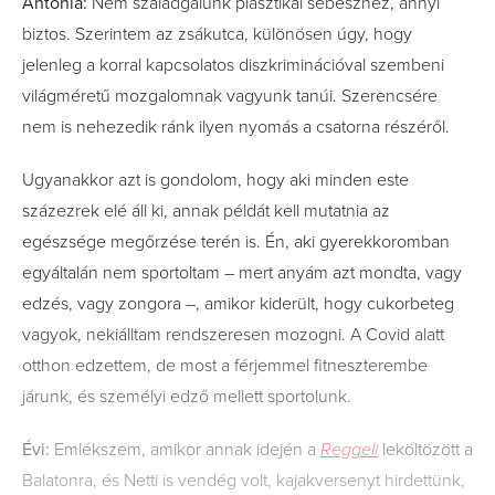
Antónia:
Nem szaladgálunk plasztikai sebészhez, annyi
biztos. Szerintem az zsákutca, különösen úgy, hogy
jelenleg a korral kapcsolatos diszkriminációval szembeni
világméretű mozgalomnak vagyunk tanúi. Szerencsére
nem is nehezedik ránk ilyen nyomás a csatorna részéről.
Ugyanakkor azt is gondolom, hogy aki minden este
százezrek elé áll ki, annak példát kell mutatnia az
egészsége megőrzése terén is. Én, aki gyerekkoromban
egyáltalán nem sportoltam – mert anyám azt mondta, vagy
edzés, vagy zongora –, amikor kiderült, hogy cukorbeteg
vagyok, nekiálltam rendszeresen mozogni. A Covid alatt
otthon edzettem, de most a férjemmel fitneszterembe
járunk, és személyi edző mellett sportolunk.
Évi:
Emlékszem, amikor annak idején a
Reggeli
leköltözött a
Balatonra, és Netti is vendég volt, kajakversenyt hirdettünk,