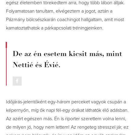
egész életemben törekedtem arra, hogy több lábon álljak.
Folyamatosan tanultam, elvégeztem a jogot, aztán a
Pázmány bölcsészkarán coachingot hallgattam, amit most
kamatoztathatok a párkapcsolati tréningjein­ken.
De az én esetem kicsit más, mint
Nettié és Évié.
Időjárás-jelentőként egy-három perceket vagyok csupán a
képernyőn, míg ők napi fél-egy órákat láthatók élő adásban.
Az azért egészen más. Én is riporter szerettem volna lenni,
de milyen jó, hogy nem lettem! Az rengeteg stresszel jár, ez