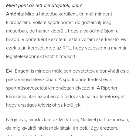
Miért pont az lett a műfajotok, ami?
Antónia:
Mire a híradóba kerültem, én már mindent
kipróbáltam. Voltam sportriporter, dolgoztam ifjúsági
műsorban, de hamar kiderült, hogy a valódi műfajom a
híradó. Riporterként kezdtem, aztán voltam szerkesztő, és
ezek után keresett meg az RTL, hogy vezessem a ma már
leghitelesebbnek tartott hírműsort.
Évi:
Engem is minden műfajban bevetettek a bonyhádi és a
paksi városi televízióban. A sportriporterkedést és a
sportműsorvezetést kimondottan élveztem. A Riporter
kerestetik után azonban a híradózás kínálta a lehetőséget,
hogy országos televízióhoz kerüljek.
Négy évig híradóztam az MTV-ben, Nettivel párhuzamosan,
de míg kívülről hitelesnek láttak, én belül úgy éreztem,