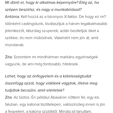
Mi dönti el, hogy ki alkalmas képernyőre? Elég az, ha
szépen beszélsz, és nagy a munkabírásod?
Antónia:
Kell hozzá az a bizonyos X-faktor. De hogy ez mi?
Időnként castingolunk, kiválasztjuk a három legalkalmasabb
jelentkezőt, látszólag szuperek, aztán beültetjük őket a
székbe, és nem működnek. Valamiért nem jön át, amit
mondanak.
Zita:
Szerintem mi mindhárman markáns egyéniségek
vagyunk, de ami még fontosabb, hitelesek.
Lehet, hogy az önfegyelem és a kötelességtudat
összefügg azzal, hogy vidékiek vagytok, illetve meg
tudjátok becsülni, amit elértetek?
Zita:
Az biztos. Én például Abasáron nőttem fel, egy kis
faluban, egy katonai tisztitelepen, valószínűleg innen is jön
a fegyelem, a katona szülőktől. Mindig jól tanultam,