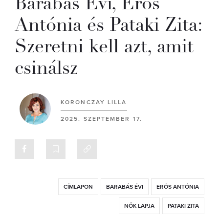
Barabás Évi, Erős
Antónia és Pataki Zita:
Szeretni kell azt, amit
csinálsz
KORONCZAY LILLA
2025. SZEPTEMBER 17.
CÍMLAPON
BARABÁS ÉVI
ERŐS ANTÓNIA
NŐK LAPJA
PATAKI ZITA