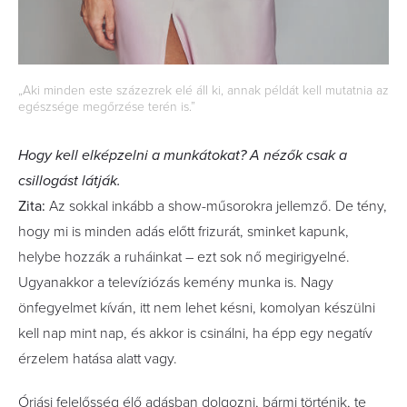
„Aki minden este százezrek elé áll ki, annak példát kell mutatnia az
egészsége megőrzése terén is.”
Hogy kell elképzelni a munkátokat? A nézők csak a
csillogást látják.
Zita:
Az sokkal inkább a show-műsorokra jellemző. De tény,
hogy mi is minden adás előtt frizurát, sminket kapunk,
helybe hozzák a ruháinkat – ezt sok nő megirigyelné.
Ugyanakkor a televíziózás kemény munka is. Nagy
önfegyelmet kíván, itt nem lehet késni, komolyan készülni
kell nap mint nap, és akkor is csinálni, ha épp egy negatív
érzelem hatása alatt vagy.
Óriási felelősség élő adásban dolgozni, bármi történik, te