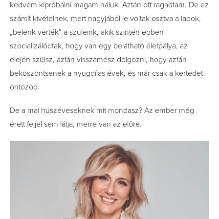
kedvem kipróbálni magam náluk. Aztán ott ragadtam. De ez
számít kivételnek, mert nagyjából le voltak osztva a lapok,
„belénk verték” a szüleink, akik szintén ebben
szocializálódtak, hogy van egy belátható életpálya, az
elején szülsz, aztán visszamész dolgozni, hogy aztán
beköszöntsenek a nyugdíjas évek, és már csak a kertedet
öntözöd.
De a mai húszéveseknek mit mondasz? Az ember még
érett fejjel sem látja, merre van az előre.