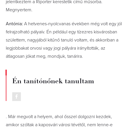
jelentkeztem a Riporter kerestetik című műsorba.
Megnyertem.
Antónia:
A hetvenes-nyolcvanas években még volt egy jól
felrajzolható pályaív. Én például egy tízezres kisvárosban
születtem, nagyjából kitűnő tanuló voltam, és akkoriban a
legjobbakat orvosi vagy jogi pályára irányították, az
átlagosan jókat meg, mondjuk, tanárira.
Én tanítónőnek tanultam
. Már megvolt a helyem, ahol ősszel dolgozni kezdek,
amikor szóltak a kaposvári városi tévétől, nem lenne-e