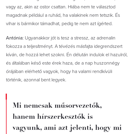
vagy az, akin az ostor csattan. Hiába nem te választod
magadnak például a ruhád, ha valakinek nem tetszik. És
vihar is bármikor támadhat, pedig te nem azt ígérted.
Antónia:
Ugyanakkor jót is tesz a stressz, az adrenalin
fokozza a teljesítményt. A tévézés másfajta idegrendszert
kíván, de hozzá lehet szokni. Én délután indulok el hazulról,
és általában késő este érek haza, de a nap huszonnégy
órájában elérhető vagyok, hogy ha valami rendkívüli
történik, azonnal bent legyek.
Mi nemcsak műsorvezetők,
hanem hírszerkesztők is
vagyunk, ami azt jelenti, hogy mi