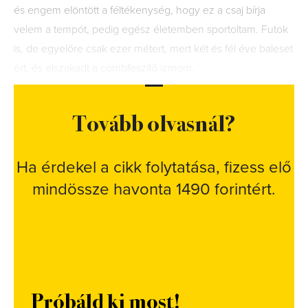
és engem elöntött a féltékenység, hogy ez a csaj bírja
velem a tempót, pedig egész életemben sportoltam. Futok
is, de egyelőre csak ezer métert, mert két és fél éve baleset
ért, és elszakadt a combfeszítő izmom.
Tovább olvasnál?
Ha érdekel a cikk folytatása, fizess elő
mindössze havonta 1490 forintért.
Próbáld ki most!