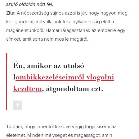
szülő oldalán nőtt fel.
Zita:
A népszerűség sajnos azzal is jár, hogy nagyon meg
kell gondolni, mit vállalunk fel a nyilvánosság előtt a
magánéletünkből. Hamar ráragasztanak az emberre egy
címkét, amit soha nem mos le magáról.
Én, amikor az utolsó
l
ombikkezeléseimről vlogolni
kezdtem
, átgondoltam ezt.
Tudtam, hogy innentől kezdve végig fogja kísérni az
életemet. Minden mélységet és magasságot, amin