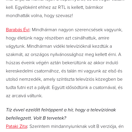
kell. Egyébként ehhez az RTL is kellett, bármikor
mondhatták volna, hogy szevasz!
Barabás Évi
:
Mindhárman nagyon szerencsések vagyunk,
hogy életünk nagy részében azt csinálhattuk, amire
vágytunk. Mindhárman vidéki televízióknál kezdtük a
szakmát, az országos nyilvánossághoz meg kellett érni. A
húszas éveink végén aztán bekerültünk az akkor induló
kereskedelmi csatornához, és talán mi vagyunk az első és
utolsó nemzedék, amely színtiszta televíziós közegben be
tudta futni ezt a pályát. Együtt idősödtünk a csatornával, és
az arcaivá váltunk.
Tíz évvel ezelőtt felröppent a hír, hogy a televíziónak
befellegzett. Volt B tervetek?
Pataki Zita
:
Szerintem mindannyiunknak volt B verziója, én