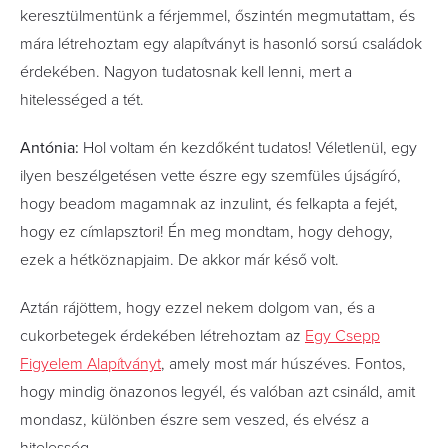
keresztülmentünk a férjemmel, őszintén megmutattam, és
mára létrehoztam egy alapítványt is hasonló sorsú családok
érdekében. Nagyon tudatosnak kell lenni, mert a
hitelességed a tét.
Antónia:
Hol voltam én kezdőként tudatos! Véletlenül, egy
ilyen beszélgetésen vette észre egy szemfüles újságíró,
hogy beadom magamnak az inzulint, és felkapta a fejét,
hogy ez címlapsztori! Én meg mondtam, hogy dehogy,
ezek a hétköznapjaim.­ De akkor már késő volt.
Aztán rájöttem, hogy ezzel nekem dolgom van, és a
cukorbetegek érdekében létrehoztam az
Egy Csepp
Figyelem Alapítványt
, amely most már húszéves. Fontos,
hogy mindig önazonos legyél, és valóban azt csináld, amit
mondasz, különben észre sem veszed, és elvész a
hitelesség.