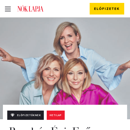
ELŐFIZETEK
ELŐFIZETŐKNEK
HETILAP