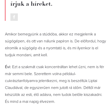
írjuk a híreket.
Amikor bemegyünk a stúdióba, akkor ez megjelenik a
súgógépen, és ott van nálunk papíron is. De előfordul, hogy
elromlik a súgógép és a nyomtató is, és mi ilyenkor is el
tudjuk mondani, amit kell.
Évi:
Ezt a szakmát csak koncentráltan lehet űzni, nem is fér
már semmi bele. Szerettem volna például­
cukrásztanfolyamra jelentkezni, meg is beszéltük Liptai
Claudiával, de egyszerűen nem jutott rá időm. Déltől már
készülök az esti, élő adásra, nem tudok belőle kiszakadni.
És mind a mai napig élvezem.