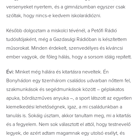
versenyeket nyertem, és a gimnázium­ban egyszer csak
szóltak, hogy nincs-e kedvem iskolarádiózni. ­
Később dolgoztam a miskolci tévénél, a Petőfi Rádió
tudósítójaként, még a Gazdasági Rádióban is készítettem
műsorokat. Minden érdekelt, szenvedélyes és kíváncsi
ember vagyok, de főleg hálás, hogy a sorsom idáig repített.
Évi:
Minket még hálára és kitartásra neveltek. Én
Bonyhádon egy tizenhárom családos udvarban nőttem fel,
szakmunkások és segédmunkások között – géplakatos
apuka, bőrdíszműves anyuka –, a sport látszott az egyetlen
kiemelkedési lehetőségnek, igaz, a mi családunkban a
tanulás is. Sokáig úsztam, akkor tanultam meg, mi a kitartás
és a fegyelem. Nem sok választott el attól, hogy testnevelő
legyek, de azért adtam magamnak egy utolsó esélyt, és