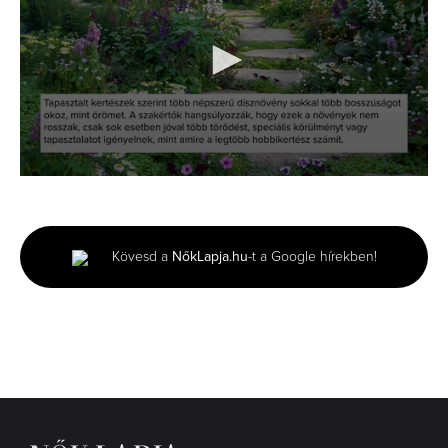
0
seconds
of
1
minute,
Kövesd a
NőkLapja.hu
-t a Google hírekben!
36
seconds