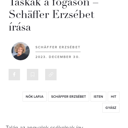
Táskák a fogason –
Schäffer Erzsébet
írása
SCHÄFFER ERZSÉBET
2023. DECEMBER 30.
NŐK LAPJA
SCHÄFFER ERZSÉBET
ISTEN
HIT
GYÁSZ