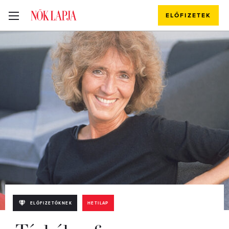
ELŐFIZETEK
ELŐFIZETŐKNEK
HETILAP