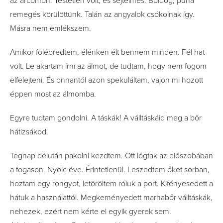
az arcomon. Testetlen volt, és sejtelmes. Boldog, puha
remegés körülöttünk. Talán az angyalok csókolnak így.
Másra nem emlékszem.
Amikor fölébredtem, élénken élt bennem minden. Fél hat
volt. Le akartam írni az álmot, de tudtam, hogy nem fogom
elfelejteni. És onnantól azon spekuláltam, vajon mi hozott
éppen most az álmomba.
Egyre tudtam gondolni. A táskák! A válltáskáid meg a bőr
hátizsákod.
Tegnap délután pakolni kezdtem. Ott lógtak az előszobában
a fogason. Nyolc éve. Érintetlenül. Leszedtem őket sorban,
hoztam egy rongyot, letöröltem róluk a port. Kifényesedett a
hátuk a használattól. Megkeményedett marhabőr válltáskák,
nehezek, ezért nem kérte el egyik gyerek sem.