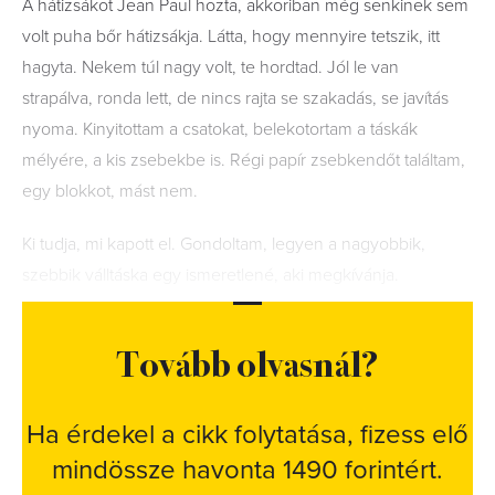
A hátizsákot Jean Paul hozta, akkoriban még senkinek sem
volt puha bőr hátizsákja. Látta, hogy mennyire tetszik, itt
hagyta. Nekem túl nagy volt, te hordtad. Jól le van
strapálva, ronda lett, de nincs rajta se szakadás, se javítás
nyoma. Kinyitottam a csatokat, belekotortam a táskák
mélyére, a kis zsebekbe is. Régi papír zsebkendőt találtam,
egy blokkot, mást nem.
Ki tudja, mi kapott el. Gondoltam, legyen a nagyobbik,
szebbik válltáska egy ismeretlené, aki megkívánja.
Tovább olvasnál?
Ha érdekel a cikk folytatása, fizess elő
mindössze havonta 1490 forintért.