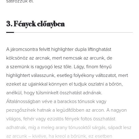
satírozzuk el.
3. Fények előnyben
A járomcsontra felvitt highlighter dupla liftinghatást
kölcsönöz az arcnak, mert nemcsak az arcunk, de
a szemünk is ragyogó lesz tőle. Lágy, finom fényű
highlightert válasszunk, esetleg folyékony változatot, mert
ezeket az ujjainkkal könnyen el tudjuk oszlatni a bőrön,
anélkül, hogy túlsminkelt összhatást adnának.
Általánosságban véve a barackos tónusok vagy
pezsgőszínek hatnak a legüdítőbben az arcon. A nagyon
világos, fehér vagy ezüstös fények foltos összhatást
adhatnak, míg a meleg arany tónusoktól sárgás, sápadt lesz
az arcunk – kivéve, ha kreol a bőrünk, ez esetben