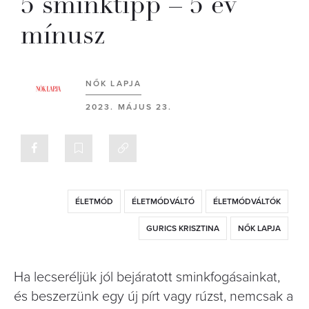
5 sminktipp – 5 év
mínusz
NŐK LAPJA
2023. MÁJUS 23.
ÉLETMÓD
ÉLETMÓDVÁLTÓ
ÉLETMÓDVÁLTÓK
GURICS KRISZTINA
NŐK LAPJA
Ha lecseréljük jól bejáratott sminkfogásainkat,
és beszerzünk egy új pírt vagy rúzst, nemcsak a