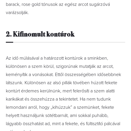
barack, rose gold tónusok az egész arcot sugárzóvá
varázsolják.
2. Kifinomult kontúrok
Az idő múlásával a határozott kontúrok a sminkben,
különösen a szem körül, szigorúnak mutatják az arcot,
keményítik a vonásokat. Ettől összességében idősebbnek
látszunk. Különösen az alsó pillák tövében húzott fekete
kontúrt érdemes kerülnünk, mert felerősíti a szem alatti
karikákat és összehúzza a tekintetet. Ha nem tudunk
lemondani arról, hogy „kihúzzuk” a szemünket, fekete
helyett használjunk sötétbarnát, ami sokkal puhább,
lágyabb összhatást ad, mint a fekete, és fültisztító pálcával