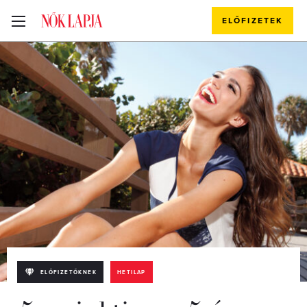
ELŐFIZETEK
ELŐFIZETŐKNEK
HETILAP