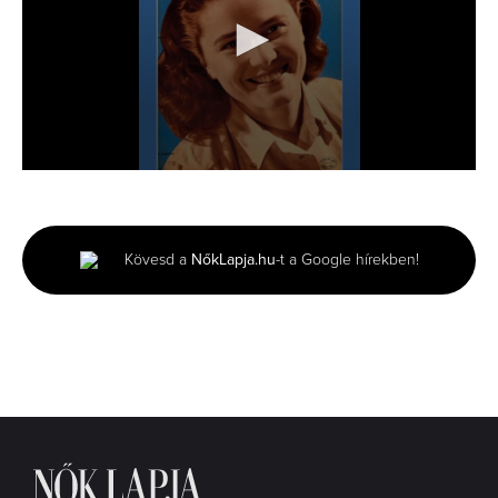
0
seconds
of
5
seconds
Kövesd a
NőkLapja.hu
-t a Google hírekben!