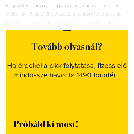
kifejezetten előnyös, ahogy a ragyogó bronz tónusok is.
Utóbbi kiváló pirosítóhelyettesítő a napbarnított bőrön, de
ezekből is inkább csillogót válasszunk, mintsem mattot.
Tovább olvasnál?
Ha érdekel a cikk folytatása, fizess elő
mindössze havonta 1490 forintért.
Próbáld ki most!