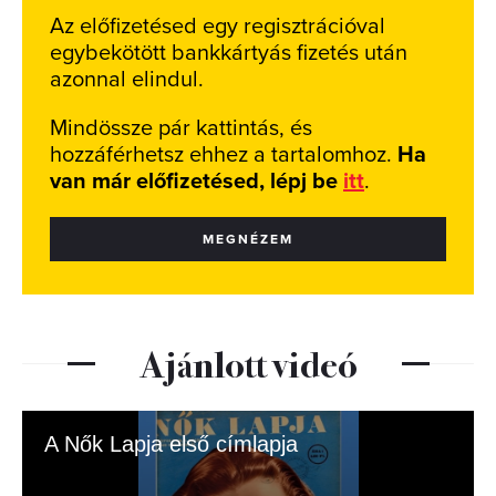
Az előfizetésed egy regisztrációval
egybekötött bankkártyás fizetés után
azonnal elindul.
Mindössze pár kattintás, és
hozzáférhetsz ehhez a tartalomhoz.
Ha
van már előfizetésed, lépj be
itt
.
MEGNÉZEM
Ajánlott videó
A Nők Lapja első címlapja