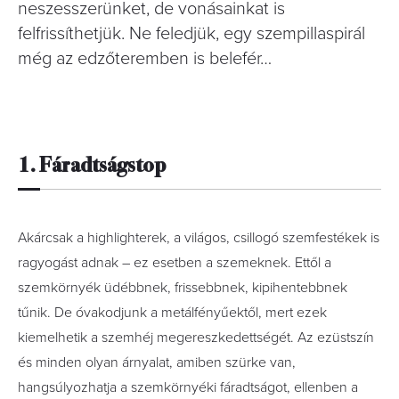
neszesszerünket, de vonásainkat is
felfrissíthetjük. Ne feledjük, egy szempillaspirál
még az edzőteremben is belefér…
1. Fáradtságstop
Akárcsak a highlighterek, a világos, csillogó szemfestékek is
ragyogást adnak – ez esetben a szemeknek. Ettől a
szemkörnyék üdébbnek, frissebbnek, kipihentebbnek
tűnik. De óvakodjunk a metálfényűektől, mert ezek
kiemelhetik a szemhéj megereszkedettségét. Az ezüstszín
és minden olyan árnyalat, amiben szürke van,
hangsúlyozhatja a szemkörnyéki fáradtságot, ellenben a