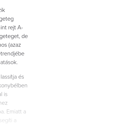
zik
ngeteg
nt rejt A-
ngeteget, de
mos (azaz
étrendjébe
atások.
lassítja és
ékonybélben
l is
éhez
a. Emiatt a
egíti a