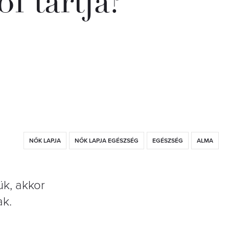
ol tartja?
NŐK LAPJA
NŐK LAPJA EGÉSZSÉG
EGÉSZSÉG
ALMA
ük, akkor
ak.