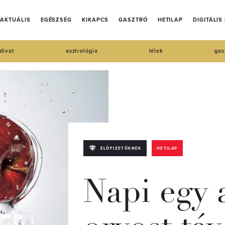
AKTUÁLIS
EGÉSZSÉG
KIKAPCS
GASZTRÓ
HETILAP
DIGITÁLIS
divat
asztrológia
lélek
gas
ELŐFIZETŐKNEK
HETILAP
Napi egy 