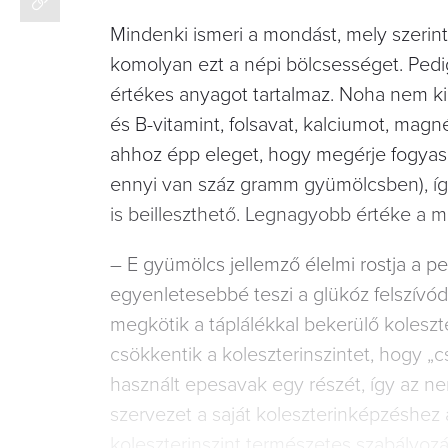
Mindenki ismeri a mondást, mely szerint
komolyan ezt a népi bölcsességet. Ped
értékes anyagot tartalmaz. Noha nem kie
és B-vitamint, folsavat, kalciumot, mag
ahhoz épp eleget, hogy megérje fogyasz
ennyi van száz gramm gyümölcsben), így
is beilleszthető. Legnagyobb értéke a 
– E gyümölcs jellemző élelmi rostja a pek
egyenletesebbé teszi a glükóz felszívód
megkötik a táplálékkal bekerülő koleszt
csökkentik a koleszterinszintet, hogy „
használt epesavak egy részét, így az nem
szervezet a saját koleszterinképzéshez 
koleszterinszint természetes szabályozá