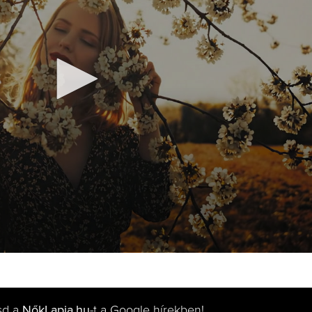
sd a
NőkLapja.hu
-t a Google hírekben!