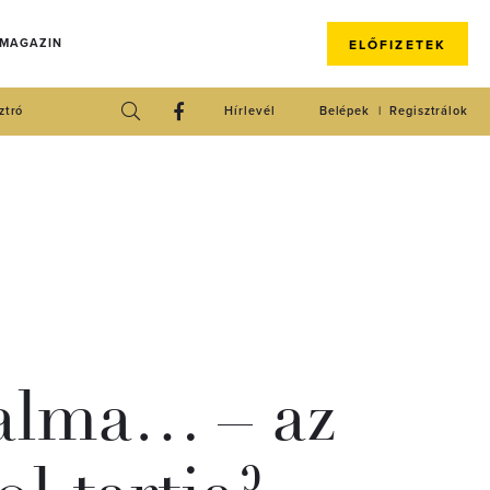
 MAGAZIN
ELŐFIZETEK
ztró
Hírlevél
Belépek
Regisztrálok
alma… – az