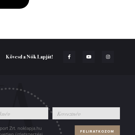
Kövesd a Nők Lapját!
ort Zrt. noklapja.hu
zvetlen üzletszerzési