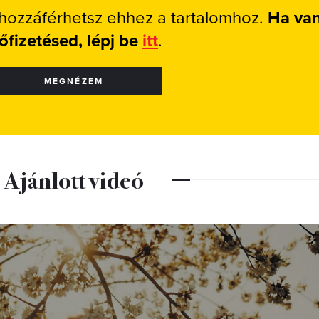
 hozzáférhetsz ehhez a tartalomhoz.
Ha va
lőfizetésed, lépj be
itt
.
MEGNÉZEM
Ajánlott videó