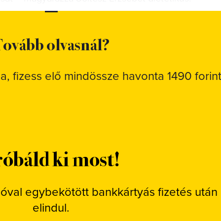
ovább olvasnál?
sa, fizess elő mindössze havonta 1490 forint
óbáld ki most!
ióval egybekötött bankkártyás fizetés után
elindul.