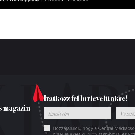
Iratkozz fel hírlevelünkre!
s magazin
Hozzájárulok, hogy a Central Médiacsop
hírlevel(ek)et küldjön számomra, és kö