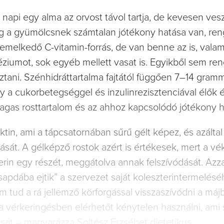
 napi egy alma az orvost távol tartja, de kevesen ves
ig a gyümölcsnek számtalan jótékony hatása van, re
melkedő C-vitamin-forrás, de van benne az is, valami
néziumot, sok egyéb mellett vasat is. Egyikből sem re
tani. Szénhidráttartalma fajtától függően 7–14 gram
 a cukorbetegséggel és inzulinrezisztenciával élők 
magas rosttartalom és az ahhoz kapcsolódó jótékony h
tin, ami a tápcsatornában sűrű gélt képez, és azáltal 
ását. A gélképző rostok azért is értékesek, mert a v
erin egy részét, meggátolva annak felszívódását. Azza
csapdába ejtik” a szervezet saját koleszterintermelés
 tud a rá jellemző körforgással visszaszívódni a májb
a vérkeringésben elérhetőt kénytelen használni, ami s
sát – magyarázza Soltész Erzsébet dietetikus.