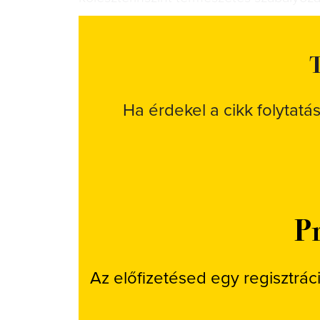
T
Ha érdekel a cikk folytatá
Pr
Az előfizetésed egy regisztrác