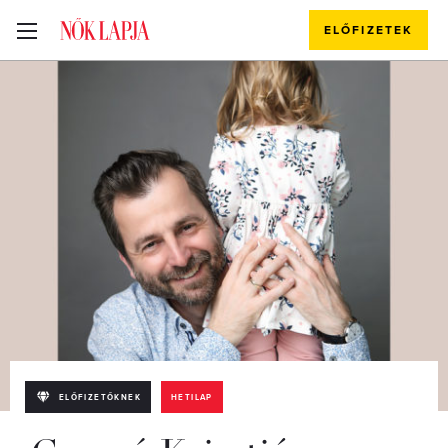
ELŐFIZETEK
ELŐFIZETŐKNEK
HETILAP