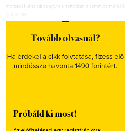
morzsolt kukoricát az egyre unottabban a semmibe meredő
tyúkok elé.
Tovább olvasnál?
Ha érdekel a cikk folytatása, fizess elő
mindössze havonta 1490 forintért.
Próbáld ki most!
Az előfizetésed egy regisztrációval