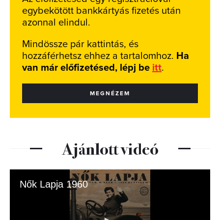
egybekötött bankkártyás fizetés után
azonnal elindul.
Mindössze pár kattintás, és
hozzáférhetsz ehhez a tartalomhoz.
Ha
van már előfizetésed, lépj be
itt
.
MEGNÉZEM
Ajánlott videó
Nők Lapja 1960