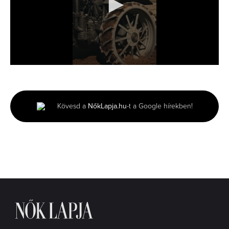
0
seconds
of
5
seconds
Kövesd a
NőkLapja.hu
-t a Google hírekben!