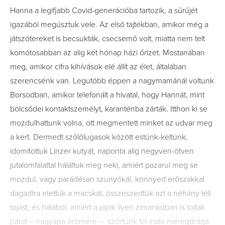
Hanna a legifjabb Covid-generációba tartozik, a sűrűjét
igazából megúsztuk vele. Az első tajtékban, amikor még a
játszótereket is becsukták, csecsemő volt, miatta nem telt
komótosabban az alig két hónap házi őrizet. Mostanában
meg, amikor cifra kihívások elé állít az élet, általában
szerencsénk van. Legutóbb éppen a nagymamánál voltunk
Borsodban, amikor telefonált a hivatal, hogy Hannát, mint
bölcsődei kontaktszemélyt, karanténba zárták. Itthon ki se
mozdulhattunk volna, ott megmentett minket az udvar meg
a kert. Dermedt szőlőlugasok között estünk-keltünk,
idomítottuk Linzer kutyát, naponta alig negyven-ötven
jutalomfalattal háláltuk meg neki, amiért pazarul meg se
mozdul, vagy parádésan szunyókál, könnyed erőszakkal
dagadtra etettük a macskát, összeszedtük azt a néhány téli
tojást, és hálából, amiért a pipik ilyen zimankóban is tojtak
párat – nagyapa örömére –
szórtunk fél zsák méregdrága