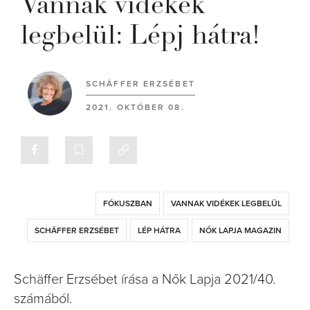
Vannak vidékek
legbelül: Lépj hátra!
SCHÄFFER ERZSÉBET
2021. OKTÓBER 08.
FÓKUSZBAN
VANNAK VIDÉKEK LEGBELÜL
SCHÄFFER ERZSÉBET
LÉP HÁTRA
NŐK LAPJA MAGAZIN
Schäffer Erzsébet írása a Nők Lapja 2021/40.
számából.