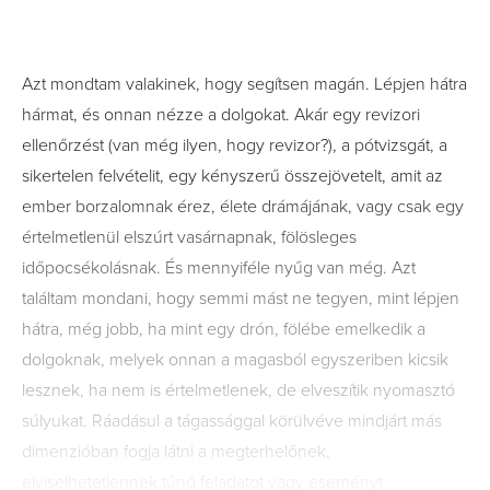
Azt mondtam valakinek, hogy segítsen magán. Lépjen hátra
hármat, és onnan nézze a dolgokat. Akár egy revizori
ellenőrzést (van még ilyen, hogy revizor?), a pótvizsgát, a
sikertelen felvételit, egy kényszerű összejövetelt, amit az
ember borzalomnak érez, élete drámájának, vagy csak egy
értelmetlenül elszúrt vasárnapnak, fölösleges
időpocsékolásnak. És mennyiféle nyűg van még. Azt
találtam mondani, hogy semmi mást ne tegyen, mint lépjen
hátra, még jobb, ha mint egy drón, fölébe emelkedik a
dolgoknak, melyek onnan a magasból egyszeriben kicsik
lesznek, ha nem is értelmetlenek, de elveszítik nyomasztó
súlyukat. Ráadásul a tágassággal körülvéve mindjárt más
dimenzióban fogja látni a megterhelőnek,
elviselhetetlennek tűnő feladatot vagy eseményt.