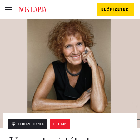
ELŐFIZETEK
ELŐFIZETŐKNEK
HETILAP