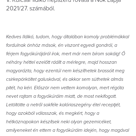
V. Kulcsár Ildikó népszerű rovata a Nők Lapja
2021/27. számából.
Kedves Ildikó, tudom, hogy általában komoly problémákkal
fordulnak önhöz mások, én viszont egyedi gondról, a
férjem fogyókúrájáról írok, mert már nem bírom sokáig! Ő
néhány héttel ezelőtt ráállt a mérlegre, majd hosszan
magyarázta, hogy ezentúl nem készíthetek brassóit meg
csirkepörköltet galuskával, és akkor sem süthetek almás
pitét, ha kéri. Először nem vettem komolyan, mert régóta
nevet rajtam a fogyókúráim miatt, de most nekifogott.
Letöltötte a netről sokféle kalóriaszegény étel receptjét,
hogy azokból válasszak, és megkért, hogy a
hétköznapokon készítsek neki olyan gezemicéket,
amilyeneket én ettem a fogyókúráim idején, hogy magával