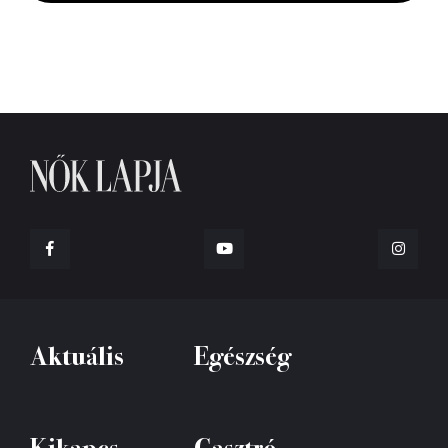
Aktuális
Egészség
Kikapcs
Gasztró