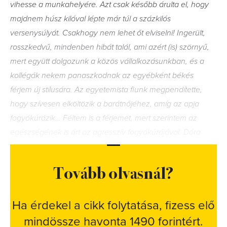
vihesse a munkahelyére. Azt csak később árulta el, hogy
majdnem húsz kilóval lépte már túl a százkilós
versenysúlyát. Csakhogy nem lehet őt elviselni! Ingerült,
rosszkedvű, mindenben hibát talál, ami azért (is) szörnyű,
mert együtt dolgozunk a közös vállalkozásunkban, és a
kollégák nekem panaszkodnak az egyébként békés
férjem új stílusára. Az egyetemista fiunk megpendítette,
hogy szívesen elköltözik a barátnőjéhez, amíg az apja
fogyókúrázik… Féltem is a férjemet, mert szerintem az
egészségének is árt az agresszív fogyókúrájával. Dóra
Tovább olvasnál?
Ha érdekel a cikk folytatása, fizess elő
mindössze havonta 1490 forintért.