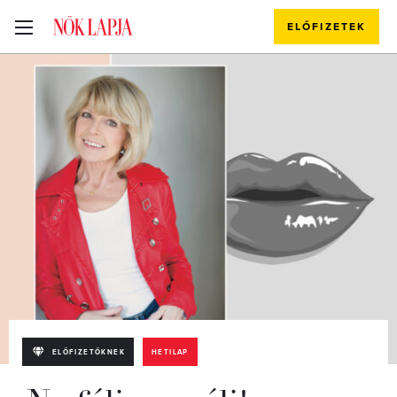
ELŐFIZETEK
ELŐFIZETŐKNEK
HETILAP