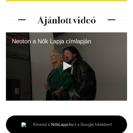
Ajánlott videó
Neoton a Nők Lapja címlapján
0
seconds
of
3
minutes,
Kövesd a
NőkLapja.hu
-t a Google hírekben!
2
seconds