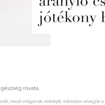
aranyló 
jótékony 
Egészség rovata.
erdő, mező virágainak nektárját, miközben elvégzik a