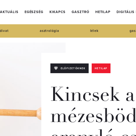
AKTUÁLIS
EGÉSZSÉG
KIKAPCS
GASZTRÓ
HETILAP
DIGITÁLIS
divat
asztrológia
lélek
gas
ELŐFIZETŐKNEK
HETILAP
Kincsek a
mézesböd