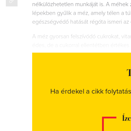
nélkülözhetetlen munkáját is. A méhek z
lépekben gyűlik a méz, amely télen a tú
egészségvédő hatását régóta ismeri az
A méz gyorsan felszívódó cukrokat, vi
édes, de a cukorral ellentétben értékes
T
Ha érdekel a cikk folytatá
Íz