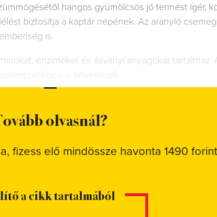
ümmögésétől hangos gyümölcsös jó termést ígér, 
lélést biztosítja a kaptár népének. Az aranyló cseme
 emberiség is.
taminokat, enzimeket és ásványi anyagokat tartalmaz.
 összetevőkben is bővelkedik.
ovább olvasnál?
sa, fizess elő mindössze havonta 1490 forint
elítő a cikk tartalmából