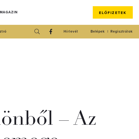
 MAGAZIN
ELŐFIZETEK
ztró
Hírlevél
Belépek
Regisztrálok
önből – Az