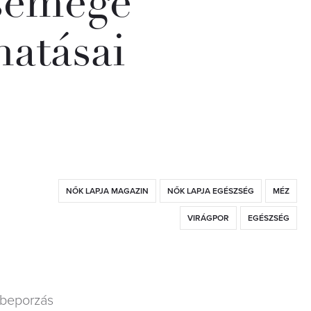
csemege
hatásai
NŐK LAPJA MAGAZIN
NŐK LAPJA EGÉSZSÉG
MÉZ
VIRÁGPOR
EGÉSZSÉG
 beporzás