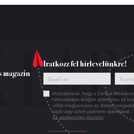
Iratkozz fel hírlevelünkre!
s magazin
Hozzájárulok, hogy a Central Médiacsop
hírlevel(ek)et küldjön számomra, és kö
céllal megkeressen az általam megado
saját vagy üzleti partnerei ajánlatával.
Az adatkezelés részletei