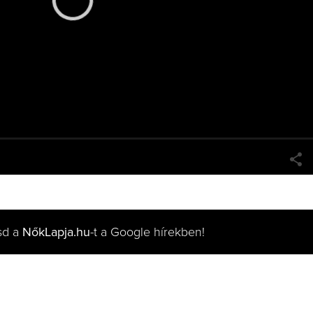
sd a
NőkLapja.hu
-t a Google hírekben!