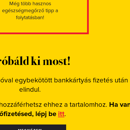
Még több hasznos
egészségmegőrző tipp a
folytatásban!
óbáld ki most!
ióval egybekötött bankkártyás fizetés után
elindul.
 hozzáférhetsz ehhez a tartalomhoz.
Ha va
lőfizetésed, lépj be
itt
.