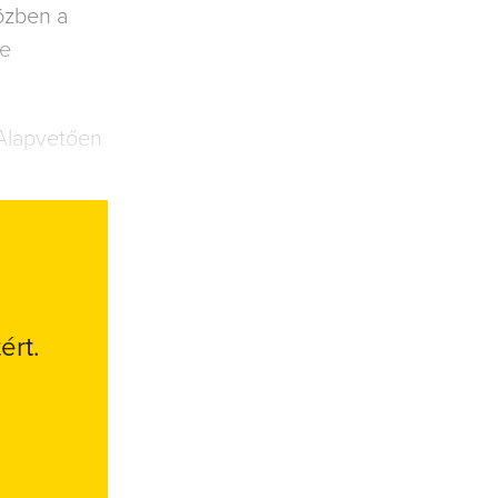
közben a
ge
 Alapvetően
ért.