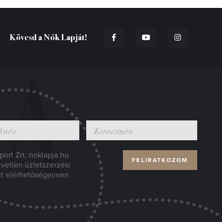
Kövesd a Nők Lapját!
ort Zrt. noklapja.hu
zvetlen üzletszerzési
tt elérhetőségeimen