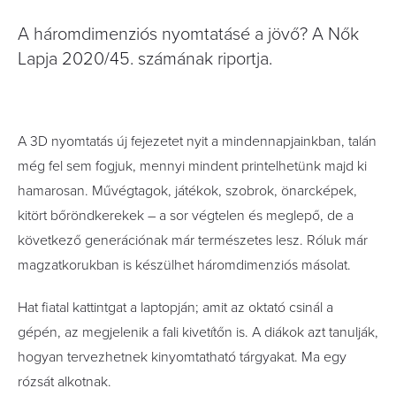
A háromdimenziós nyomtatásé a jövő? A Nők
Lapja 2020/45. számának riportja.
A 3D nyomtatás új fejezetet nyit a mindennapjainkban, talán
még fel sem fogjuk, mennyi mindent printelhetünk majd ki
hamarosan. Művégtagok, játékok, szobrok, önarcképek,
kitört bőröndkerekek – a sor végtelen és meglepő, de a
következő generációnak már természetes lesz. Róluk már
magzatkorukban is készülhet háromdimenziós másolat.
Hat fiatal kattintgat a laptopján; amit az oktató csinál a
gépén, az megjelenik a fali kivetítőn is. A diákok azt tanulják,
hogyan tervezhetnek kinyomtatható tárgyakat. Ma egy
rózsát alkotnak.