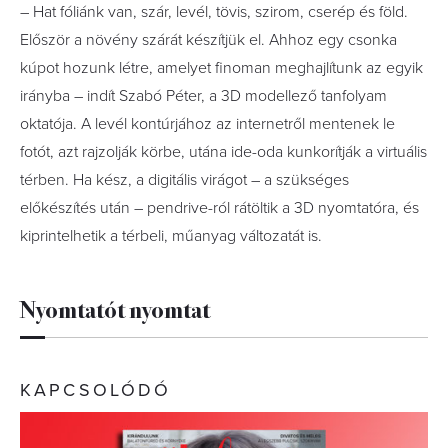
– Hat fóliánk van, szár, levél, tövis, szirom, cserép és föld.
Először a növény szárát készítjük el. Ahhoz egy csonka
kúpot hozunk létre, amelyet finoman meghajlítunk az egyik
irányba – indít Szabó Péter, a 3D modellező tanfolyam
oktatója. A levél kontúrjához az internetről mentenek le
fotót, azt rajzolják körbe, utána ide-oda kunkorítják a virtuális
térben. Ha kész, a digitális virágot – a szükséges
előkészítés után – pendrive-ról rátöltik a 3D nyomtatóra, és
kiprintelhetik a térbeli, műanyag változatát is.
Nyomtatót nyomtat
KAPCSOLÓDÓ