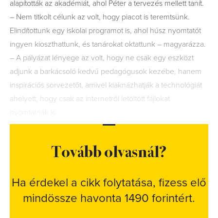
alapították az akadémiát, ahol Péter a tervezés mellett tanít.
– Nem titkolt célunk az volt, hogy piacot is teremtsünk.
Elindítottunk egy iskolai programot is, ahol húsz nyomtatót
ingyen kioszthattunk, és tanárokat oktattunk – magyarázza.
– A pályázat lényege az volt, hogy ne csak egy eszközt
adjunk a barkácsoló kedvű pedagógusok kezébe, hanem
inspirációs sorvezetőt, amivel kiaknázhatják a technológiát
ahelyett, hogy csak az internetről letöltött fájlokat
nyomtatnák ki.
Tovább olvasnál?
Ha érdekel a cikk folytatása, fizess elő
mindössze havonta 1490 forintért.