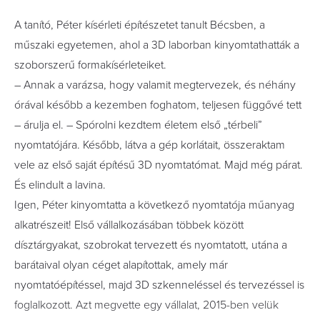
A tanító, Péter kísérleti építészetet tanult Bécsben, a
műszaki egyetemen, ahol a 3D laborban kinyomtathatták a
szoborszerű formakísérleteiket.
– Annak a varázsa, hogy valamit megtervezek, és néhány
órával később a kezemben foghatom, teljesen függővé tett
– árulja el. – Spórolni kezdtem életem első „térbeli”
nyomtatójára. Később, látva a gép korlátait, összeraktam
vele az első saját építésű 3D nyomtatómat. Majd még párat.
És elindult a lavina.
Igen, Péter kinyomtatta a következő nyomtatója műanyag
alkatrészeit! Első vállalkozásában többek között
dísztárgyakat, szobrokat tervezett és nyomtatott, utána a
barátaival olyan céget alapítottak, amely már
nyomtatóépítéssel, majd 3D szkenneléssel és tervezéssel is
foglalkozott. Azt megvette egy vállalat, 2015-ben velük