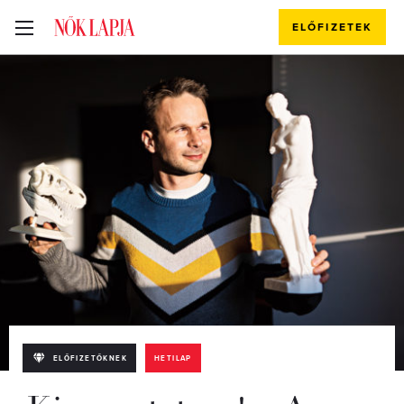
ELŐFIZETEK
ELŐFIZETŐKNEK
HETILAP