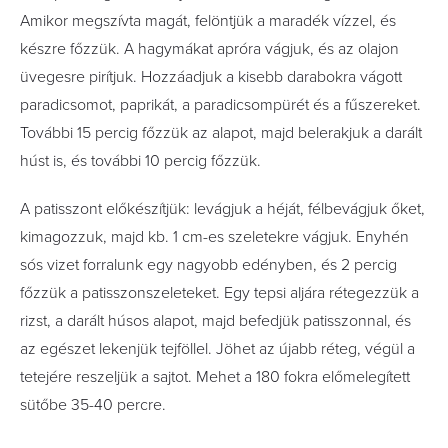
Amikor megszívta magát, felöntjük a maradék vízzel, és
készre főzzük. A hagymákat apróra vágjuk, és az olajon
üvegesre pirítjuk. Hozzáadjuk a kisebb darabokra vágott
paradicsomot, paprikát, a paradicsompürét és a fűszereket.
További 15 percig főzzük az alapot, majd belerakjuk a darált
húst is, és további 10 percig főzzük.
A patisszont előkészítjük: levágjuk a héját, félbevágjuk őket,
kimagozzuk, majd kb. 1 cm-es szeletekre vágjuk. Enyhén
sós vizet forralunk egy nagyobb edényben, és 2 percig
főzzük a patisszonszeleteket. Egy tepsi aljára rétegezzük a
rizst, a darált húsos alapot, majd befedjük patisszonnal, és
az egészet lekenjük tejföllel. Jöhet az újabb réteg, végül a
tetejére reszeljük a sajtot. Mehet a 180 fokra előmelegített
sütőbe 35-40 percre.