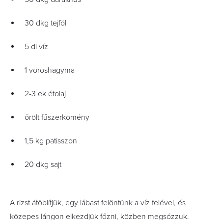
30 dkg tejföl
5 dl víz
1 vöröshagyma
2-3 ek étolaj
őrölt fűszerkömény
1,5 kg patisszon
20 dkg sajt
A rizst átöblítjük, egy lábast felöntünk a víz felével, és
közepes lángon elkezdjük főzni, közben megsózzuk.