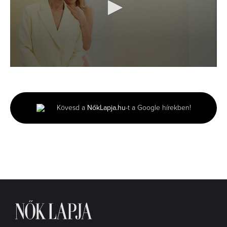
0
seconds
of
3
minutes,
Kövesd a
NőkLapja.hu
-t a Google hírekben!
51
seconds