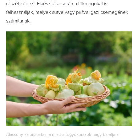
részét képezi. Elkészítése során a tökmagokat is
felhasználják, melyek sütve vagy pirítva igazi csemegének
számítanak.
Alacsony kalóriatartalma miatt a fogyókúrázók nagy barátja a