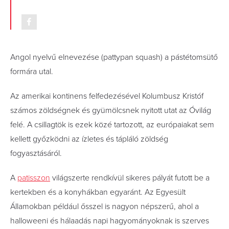
Angol nyelvű elnevezése (pattypan squash) a pástétomsütő
formára utal.
Az amerikai kontinens felfedezésével Kolumbusz Kristóf
számos zöldségnek és gyümölcsnek nyitott utat az Óvilág
felé. A csillagtök is ezek közé tartozott, az európaiakat sem
kellett győzködni az ízletes és tápláló zöldség
fogyasztásáról.
A
patisszon
világszerte rendkívül sikeres pályát futott be a
kertekben és a konyhákban egyaránt. Az Egyesült
Államokban például ősszel is nagyon népszerű, ahol a
halloweeni és hálaadás napi hagyományoknak is szerves