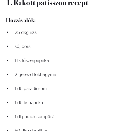
1. Rakott patisszon recept
Hozzávalók:
25 dkg rizs
só, bors
1 tk fűszerpaprika
2 gerezd fokhagyma
1 db paradicsom
1 db tv paprika
1 dl paradicsompüré
50 dkg darálthús