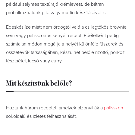
például selymes textúrájó krémlevest, de bátran
próbálkozhatunk pite vagy muffin készítésével is.
Édeskés íze miatt nem ördögtől való a csillagtökös brownie
sem vagy patisszonos kenyér recept. Főételként pedig
számtalan módon megállja a helyét különféle fűszerek és
összetevők társaságában, készülhet belőle rizottó, pörkölt,
tésztaétel, lecsó vagy curry.
Mit készítsünk belőle?
Hoztunk három receptet, amelyek bizonyítják a
patisszon
sokoldalú és ízletes felhasználását.