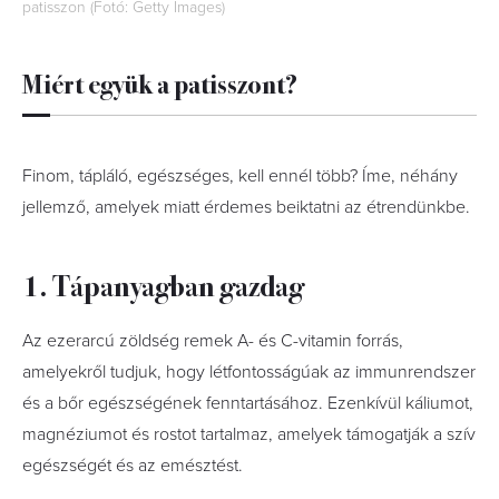
patisszon (Fotó: Getty Images)
Miért együk a patisszont?
Finom, tápláló, egészséges, kell ennél több? Íme, néhány
jellemző, amelyek miatt érdemes beiktatni az étrendünkbe.
1. Tápanyagban gazdag
Az ezerarcú zöldség remek A- és C-vitamin forrás,
amelyekről tudjuk, hogy létfontosságúak az immunrendszer
és a bőr egészségének fenntartásához. Ezenkívül káliumot,
magnéziumot és rostot tartalmaz, amelyek támogatják a szív
egészségét és az emésztést.