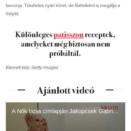
bevonja. Tökéletes nyári köret, de főételként is megállja a
helyét.
Különleges
patisszon
receptek,
amelyeket még biztosan nem
próbáltál.
Kiemelt kép: Getty Images
Ajánlott videó
A Nők lapja címlapján Jakupcsek Gabriella és lánya, Emma Róza