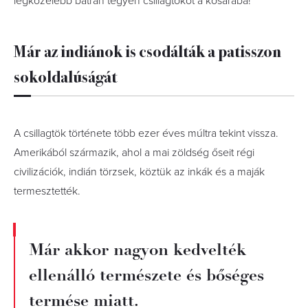
legközelebb bátran tegyen csillagtököt a kosarába!
Már az indiánok is csodálták a patisszon
sokoldalúságát
A csillagtök története több ezer éves múltra tekint vissza.
Amerikából származik, ahol a mai zöldség őseit régi
civilizációk, indián törzsek, köztük az inkák és a maják
termesztették.
Már akkor nagyon kedvelték
ellenálló természete és bőséges
termése miatt.