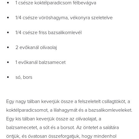
1 csésze koktélparadicsom félbevágva
1/4 csésze vöröshagyma, vékonyra szeletelve
1/4 csésze friss bazsalikomlevél
2 evőkanál olívaolaj
1 evőkanál balzsamecet
só, bors
Egy nagy tálban keverjük össze a felszeletelt csillagtököt, a
koktélparadicsomot, a lilahagymát és a bazsalikomleveleket.
Egy kis tálban keverjük össze az olívaolajat, a
balzsamecetet, a sót és a borsot. Az öntetet a salátára
öntjük, és óvatosan összeforgatjuk, hogy mindenhol