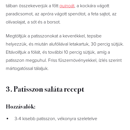
tálban összekeverjük a főtt
quinoát
, a kockára vágott
paradicsomot, az apróra vágott spenótot, a feta sajtot, az
olívaolajat, a sót és a borsot.
Megtöltjük a patisszonokat a keverékkel, tepsibe
helyezzük, és miután alufóliával letakartuk, 30 percig sütjük.
Eltávolítjuk a fóliát, és további 10 percig sütjük, amíg a
patisszon megpuhul. Friss fűszernövényekkel, ízlés szerint
mártogatóssal tálaljuk.
3. Patisszon saláta recept
Hozzávalók:
3-4 kisebb patisszon, vékonyra szeletelve