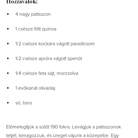
Hozzávalók:
4 nagy patisszon
1 csésze főtt quinoa
1/2 csésze kockára vágott paradicsom
1/2 csésze apróra vágott spenót
1/4 csésze feta sajt, morzsolva
1 evőkanál olívaolaj
só, bors
Előmelegítjük a sütőt 190 fokra. Levágjuk a patisszonok
tetjét, kimagozzuk, és üreget vájunk a közepébe. Egy