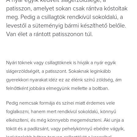
A nyár egyik kedvelt slágerzöldsége, a
patisszon, amelyet sokan csak rántva kóstoltak
meg. Pedig a csillagtök rendkívül sokoldalú, a
levestől a süteményig bármi készíthető belőle.
Van élet a rántott patisszonon túl.
Nyári töknek vagy csillagtöknek is hívják a nyár egyik
slágerzöldségét, a patisszont. Sokaknak leginkább
gyerekkori nyarakat idéz ez az élénk színű zöldség, ám
felnőttként jobbára elmegyünk mellette a boltban.
Pedig nemcsak formája és színei miatt érdemes vele
foglalkozni, hanem mert rendkívül sokoldalú, könnyű
elkészíteni, és még könnyebb megemészteni. Aki unja a
tököt és a padlizsánt, vagy pehelykönnyű ebédre vágyik,