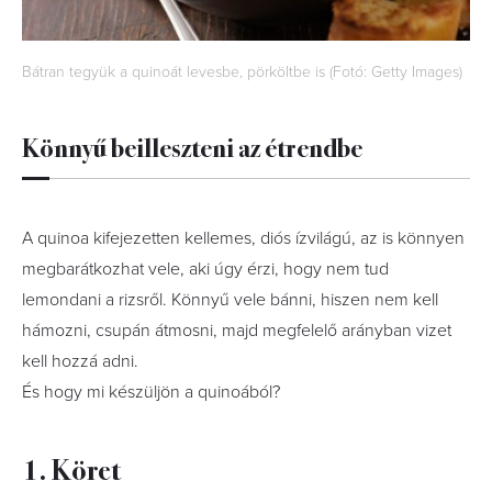
Bátran tegyük a quinoát levesbe, pörköltbe is (Fotó: Getty Images)
Könnyű beilleszteni az étrendbe
A quinoa kifejezetten kellemes, diós ízvilágú, az is könnyen
megbarátkozhat vele, aki úgy érzi, hogy nem tud
lemondani a rizsről. Könnyű vele bánni, hiszen nem kell
hámozni, csupán átmosni, majd megfelelő arányban vizet
kell hozzá adni.
És hogy mi készüljön a quinoából?
1. Köret