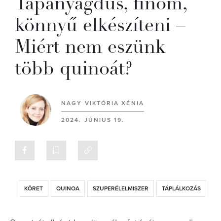
Tápanyagdús, finom,
könnyű elkészíteni –
Miért nem eszünk
több quinoát?
NAGY VIKTÓRIA XÉNIA
2024. JÚNIUS 19.
KÖRET
QUINOA
SZUPERÉLELMISZER
TÁPLÁLKOZÁS