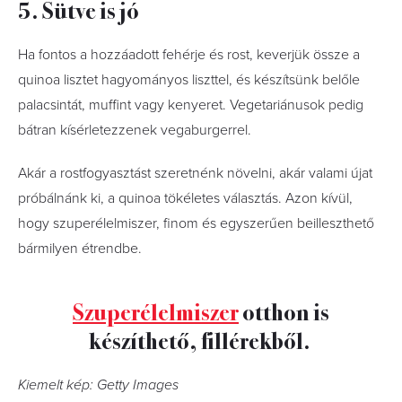
5. Sütve is jó
Ha fontos a hozzáadott fehérje és rost, keverjük össze a
quinoa lisztet hagyományos liszttel, és készítsünk belőle
palacsintát, muffint vagy kenyeret. Vegetariánusok pedig
bátran kísérletezzenek vegaburgerrel.
Akár a rostfogyasztást szeretnénk növelni, akár valami újat
próbálnánk ki, a quinoa tökéletes választás. Azon kívül,
hogy szuperélelmiszer, finom és egyszerűen beilleszthető
bármilyen étrendbe.
Szuperélelmiszer
otthon is
készíthető, fillérekből.
Kiemelt kép: Getty Images