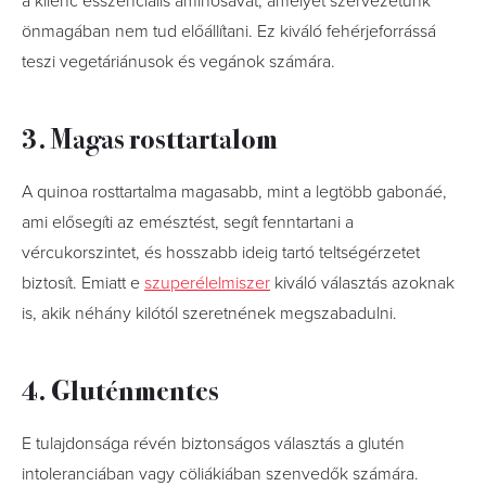
a kilenc esszenciális aminosavat, amelyet szervezetünk
önmagában nem tud előállítani. Ez kiváló fehérjeforrássá
teszi vegetáriánusok és vegánok számára.
3. Magas rosttartalom
A quinoa rosttartalma magasabb, mint a legtöbb gabonáé,
ami elősegíti az emésztést, segít fenntartani a
vércukorszintet, és hosszabb ideig tartó teltségérzetet
biztosít. Emiatt e
szuperélelmiszer
kiváló választás azoknak
is, akik néhány kilótól szeretnének megszabadulni.
4. Gluténmentes
E tulajdonsága révén biztonságos választás a glutén
intoleranciában vagy cöliákiában szenvedők számára.