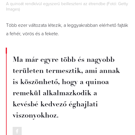
A quinoát rendkívül egyszerű beilleszteni az étrendbe (Fotó: Getty
Images)
Több ezer változata létezik, a leggyakrabban elérhető fajták
a fehér, vörös és a fekete.
Ma már egyre több és nagyobb
területen termesztik, ami annak
is köszönhető, hogy a quinoa
remekül alkalmazkodik a
kevésbé kedvező éghajlati
viszonyokhoz.