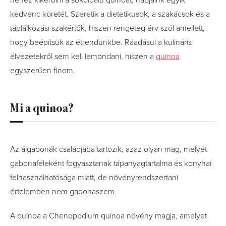
nehéz kikerülni a sokoldalú quinoát, napjaink egyik
kedvenc köretét. Szeretik a dietetikusok, a szakácsok és a
táplálkozási szakértők, hiszen rengeteg érv szól amellett,
hogy beépítsük az étrendünkbe. Ráadásul a kulináris
élvezetekről sem kell lemondani, hiszen a
quinoa
egyszerűen finom.
Mi a quinoa?
Az álgabonák családjába tartozik, azaz olyan mag, melyet
gabonaféleként fogyasztanak tápanyagtartalma és konyhai
felhasználhatósága miatt, de növényrendszertani
értelemben nem gabonaszem.
A quinoa a Chenopodium quinoa növény magja, amelyet