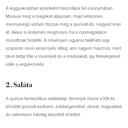
A leggyakrabban köretként használjuk fel a konyhában.
Mossuk meg a magokat alaposan, majd kétszeres
mennyiségű vízben főzzük meg a quinoát kb. negyed órán
át. Akkor is érdemes megmosni, ha a csomagoláson
mosottnak hirdetik. A növényen ugyanis található egy
szaponin nevű kesernyés réteg, ami nagyon hasznos, mert
távol tartja tőle a rovarokat és a madarakat, így feleslegessé
válik a vegykezelés.
2. Saláta
A quinoa fantasztikus salátaalap. Keverjük össze a főtt és
lehűtött quinoát kedvenc zöldségeinkkel, dióval, magvakkal
és valamilyen házilag készített öntettel.