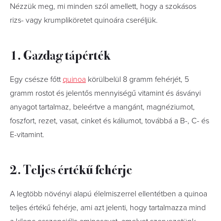
Nézzük meg, mi minden szól amellett, hogy a szokásos
rizs- vagy krumpliköretet quinoára cseréljük.
1. Gazdag tápérték
Egy csésze főtt
quinoa
körülbelül 8 gramm fehérjét, 5
gramm rostot és jelentős mennyiségű vitamint és ásványi
anyagot tartalmaz, beleértve a mangánt, magnéziumot,
foszfort, rezet, vasat, cinket és káliumot, továbbá a B-, C- és
E-vitamint.
2. Teljes értékű fehérje
A legtöbb növényi alapú élelmiszerrel ellentétben a quinoa
teljes értékű fehérje, ami azt jelenti, hogy tartalmazza mind