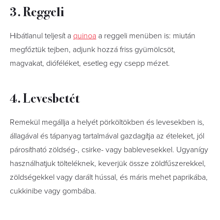
3. Reggeli
Hibátlanul teljesít a
quinoa
a reggeli menüben is: miután
megfőztük tejben, adjunk hozzá friss gyümölcsöt,
magvakat, dióféléket, esetleg egy csepp mézet.
4. Levesbetét
Remekül megállja a helyét pörköltökben és levesekben is,
állagával és tápanyag tartalmával gazdagítja az ételeket, jól
párosítható zöldség-, csirke- vagy bablevesekkel. Ugyanígy
használhatjuk tölteléknek, keverjük össze zöldfűszerekkel,
zöldségekkel vagy darált hússal, és máris mehet paprikába,
cukkinibe vagy gombába.