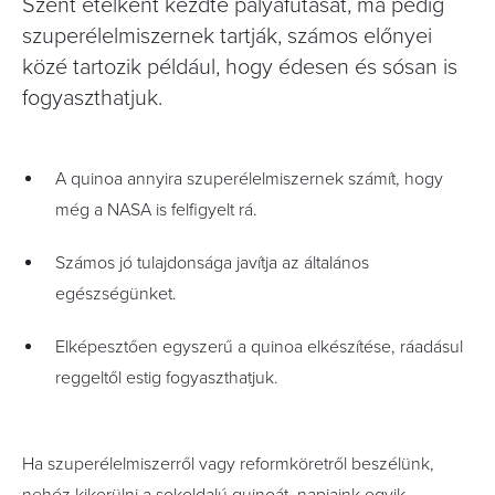
Szent ételként kezdte pályafutását, ma pedig
szuperélelmiszernek tartják, számos előnyei
közé tartozik például, hogy édesen és sósan is
fogyaszthatjuk.
A quinoa annyira szuperélelmiszernek számít, hogy
még a NASA is felfigyelt rá.
Számos jó tulajdonsága javítja az általános
egészségünket.
Elképesztően egyszerű a quinoa elkészítése, ráadásul
reggeltől estig fogyaszthatjuk.
Ha szuperélelmiszerről vagy reformköretről beszélünk,