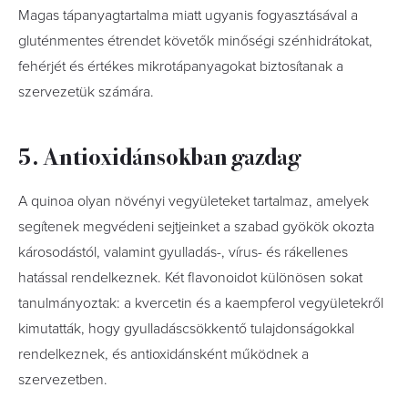
Magas tápanyagtartalma miatt ugyanis fogyasztásával a
gluténmentes étrendet követők minőségi szénhidrátokat,
fehérjét és értékes mikrotápanyagokat biztosítanak a
szervezetük számára.
5. Antioxidánsokban gazdag
A quinoa olyan növényi vegyületeket tartalmaz, amelyek
segítenek megvédeni sejtjeinket a szabad gyökök okozta
károsodástól, valamint gyulladás-, vírus- és rákellenes
hatással rendelkeznek. Két flavonoidot különösen sokat
tanulmányoztak: a kvercetin és a kaempferol vegyületekről
kimutatták, hogy gyulladáscsökkentő tulajdonságokkal
rendelkeznek, és antioxidánsként működnek a
szervezetben.