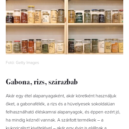
Fotó: Getty Images
Gabona, rizs, szárazbab
Akár egy étel alapanyagaként, akár köretként használjuk
őket, a gabonafélék, a rizs és a hüvelyesek sokoldalúan
felhasználható éléskamrai alapanyagok, és éppen ezért jó,
ha mindig kéznél vannak. A szárított termékek – a
kukoricaliszt kivételével – akár egy évig is elállnak a