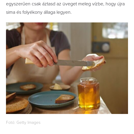
egyszerűen csak áztasd az üveget meleg vízbe, hogy újra
sima és folyékony állaga legyen.
Fotó: Getty Images