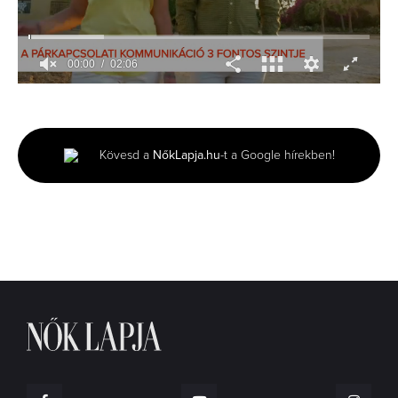
00:01
02:06
0
seconds
of
2
minutes,
Kövesd a
NőkLapja.hu
-t a Google hírekben!
6
seconds