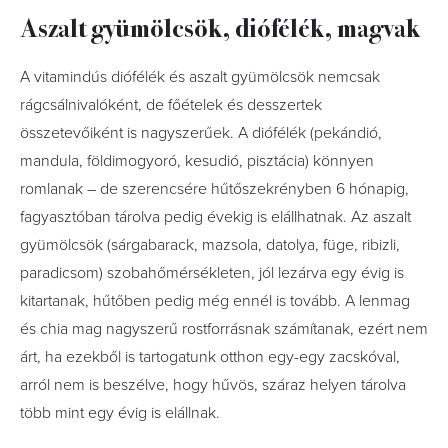
Aszalt gyümölcsök, diófélék, magvak
A vitamindús diófélék és aszalt gyümölcsök nemcsak
rágcsálnivalóként, de főételek és desszertek
összetevőiként is nagyszerűek. A diófélék (pekándió,
mandula, földimogyoró, kesudió, pisztácia) könnyen
romlanak – de szerencsére hűtőszekrényben 6 hónapig,
fagyasztóban tárolva pedig évekig is elállhatnak. Az aszalt
gyümölcsök (sárgabarack, mazsola, datolya, füge, ribizli,
paradicsom) szobahőmérsékleten, jól lezárva egy évig is
kitartanak, hűtőben pedig még ennél is tovább. A lenmag
és chia mag nagyszerű rostforrásnak számítanak, ezért nem
árt, ha ezekből is tartogatunk otthon egy-egy zacskóval,
arról nem is beszélve, hogy hűvös, száraz helyen tárolva
több mint egy évig is elállnak.