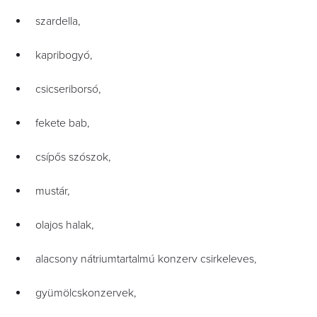
szardella,
kapribogyó,
csicseriborsó,
fekete bab,
csípős szószok,
mustár,
olajos halak,
alacsony nátriumtartalmú konzerv csirkeleves,
gyümölcskonzervek,