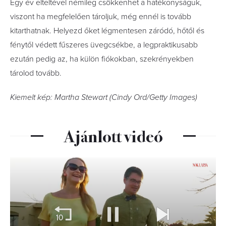
Egy év elteltével némileg csökkenhet a hatékonyságuk,
viszont ha megfelelően tároljuk, még ennél is tovább
kitarthatnak. Helyezd őket légmentesen záródó, hőtől és
fénytől védett fűszeres üvegcsékbe, a legpraktikusabb
ezután pedig az, ha külön fiókokban, szekrényekben
tárolod tovább.
Kiemelt kép: Martha Stewart (Cindy Ord/Getty Images)
Ajánlott videó