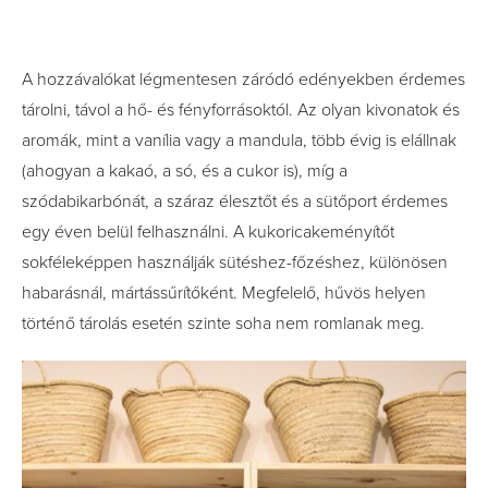
A hozzávalókat légmentesen záródó edényekben érdemes
tárolni, távol a hő- és fényforrásoktól. Az olyan kivonatok és
aromák, mint a vanília vagy a mandula, több évig is elállnak
(ahogyan a kakaó, a só, és a cukor is), míg a
szódabikarbónát, a száraz élesztőt és a sütőport érdemes
egy éven belül felhasználni. A kukoricakeményítőt
sokféleképpen használják sütéshez-főzéshez, különösen
habarásnál, mártássűrítőként. Megfelelő, hűvös helyen
történő tárolás esetén szinte soha nem romlanak meg.