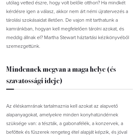
utólag vetted észre, hogy volt belőle otthon? Ha mindkét
kérdésre igen a válasz, akkor nem árt némi újratervezés a
tárolási szokásaidat illetően. De vajon mit tarthatunk a
kamránkban, hogyan kell megfelelően tárolni azokat, és
meddig állnak el? Martha Stewart háztartási kézikönyvéből
szemezgettünk.
Mindennek megvan a maga helye (és
szavatossági ideje)
Az éléskamrának tartalmaznia kell azokat az alapvető
alapanyagokat, amelyekre minden konyhatündérnek
szüksége van: a tészták, a gabonafélék, a konzervek, a
befőttek és fűszerek rengeteg étel alapját képzik, és jóval