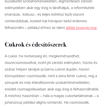
búzalisztet szobahőmérsékleten, légmentesen záródó
edényekben akár egy évig is tárolhatjuk, a reformlisztek
(mandula,- kókusz,- és teljes kiőrlésű liszt) viszont
romlandóbbak, ezeket hat hónapon belül érdemes
felhasználni – például ehhez az isteni
diétás brownie-hoz
.
Cukrok és édesítőszerek
A cukor, ha nedvesség éri, megkeményedhet,
összecsomósodhat, ezért jól záródó edényben, hűvös és
száraz helyen tároljuk (a barna cukrot duplán, hiszen
könnyebben csomósodik, mint a sima fehér cukor), míg a
szirupok és más édesítőszerek szobahőmérsékleten,
eredeti csomagolásukban akár egy évig is felhasználhatók.
A mézhez hasonlóan – hála a magas cukortartalmának – a
juharszirup például aligha romlandó. Ha csomósodik,