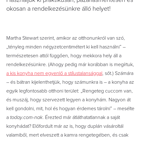
Használjuk ki praktikusan, pazarlásmentesen és
okosan a rendelkezésünkre álló helyet!
Martha Stewart szerint, amikor az otthonunkról van szó,
„tényleg minden négyzetcentimétert ki kell használni” –
természetesen attól függően, hogy mekkora hely áll a
rendelkezésünkre. (Ahogy pedig már korábban is megírtuk,
a kis konyha nem egyenlő a stílustalansággal
, sőt.) Számára
– és bátran kijelenthetjük, hogy számunkra is – a konyha az
egyik legfontosabb otthoni terület: „Rengeteg cuccom van,
és muszáj, hogy szervezett legyen a konyhám. Nagyon át
kell gondolni, mit, hol és hogyan érdemes tárolni” – mesélte
a
today.com-nak
. Érezted már átláthatatlannak a saját
konyhádat? Előfordult már az is, hogy duplán vásároltál
valamiből, mert elveszett a kamra rengetegében, és csak