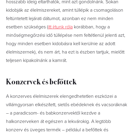
hosszabb ideig eltarthatók, mint azt gondolnánk. Sokan
kidobják az élelmiszereket, amint túllépik a csomagoláson
feltüntetett lejárati dátumot, azonban ez nem minden
esetben szükséges (
itt írtunk róla
korábban, hogy a
minőségmegőrzési idő túllépése nem feltétlenül jelenti azt,
hogy minden esetben kidobásra kell kerülnie az adott
élelmiszernek), és nem árt, ha ezt is észben tartjuk, mielőtt
teljesen kipakolnánk a kamrát.
Konzervek és befőttek
A konzerves élelmiszerek elengedhetetlen eszközei a
villámgyorsan elkészített, sietős ebédeknek és vacsoráknak
– a paradicsom- és babkonzervektől kezdve a
halkonzerveken át egészen a lekvárokig. A legtöbb
konzerv és üveges termék – például a befőttek és