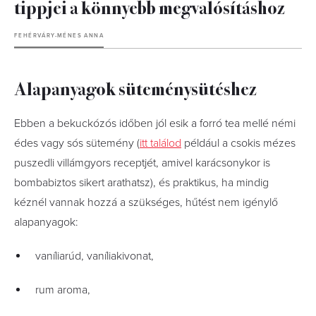
tippjei a könnyebb megvalósításhoz
FEHÉRVÁRY-MÉNES ANNA
Alapanyagok süteménysütéshez
Ebben a bekuckózós időben jól esik a forró tea mellé némi
édes vagy sós sütemény (
itt találod
például a csokis mézes
puszedli villámgyors receptjét, amivel karácsonykor is
bombabiztos sikert arathatsz), és praktikus, ha mindig
kéznél vannak hozzá a szükséges, hűtést nem igénylő
alapanyagok:
vaníliarúd, vaníliakivonat,
rum aroma,