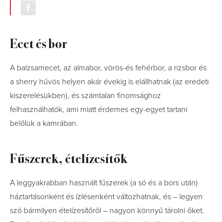
Ecet és bor
A balzsamecet, az almabor, vörös-és fehérbor, a rizsbor és
a sherry hűvös helyen akár évekig is elállhatnak (az eredeti
kiszerelésükben), és számtalan finomsághoz
felhasználhatók, ami miatt érdemes egy-egyet tartani
belőlük a kamrában.
Fűszerek, ételízesítők
A leggyakrabban használt fűszerek (a só és a bors után)
háztartásonként és ízlésenként változhatnak, és – legyen
szó bármilyen ételízesítőről – nagyon könnyű tárolni őket.