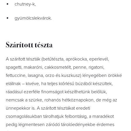
chutney-k,
gyümölcslekvárok.
Szárított tészta
A szárított tészták (betűtészta, aprókocka, eperlevél,
spagetti, makaróni, cakkosmetélt, penne, rigatoni,
fettuccine, lasagna, orzo és kuszkusz) lényegében örökké
elállnak – kivéve, ha teljes kiőrlésű búzából készültek,
ráadásul ezerféle finomságot készíthetünk belőlük,
nemcsak a szürke, rohanós hétköznapokon, de még az
ünnepekkor is. A szárított tésztákat eredeti
csomagolásukban tárolhatjuk felbontásig, a maradékot
pedig légmentesen záródó tárolóedényekbe érdemes