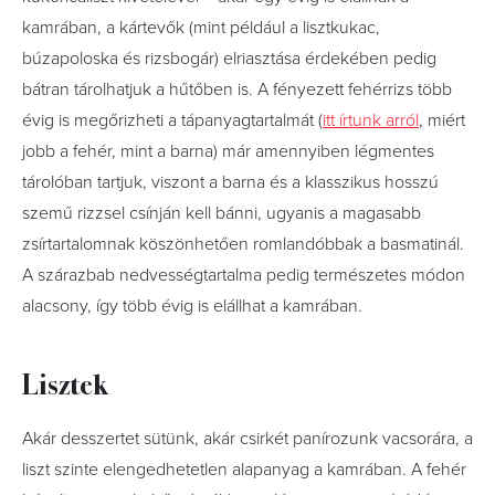
kamrában, a kártevők (mint például a lisztkukac,
búzapoloska és rizsbogár) elriasztása érdekében pedig
bátran tárolhatjuk a hűtőben is. A fényezett fehérrizs több
évig is megőrizheti a tápanyagtartalmát (
itt írtunk arról
, miért
jobb a fehér, mint a barna) már amennyiben légmentes
tárolóban tartjuk, viszont a barna és a klasszikus hosszú
szemű rizzsel csínján kell bánni, ugyanis a magasabb
zsírtartalomnak köszönhetően romlandóbbak a basmatinál.
A szárazbab nedvességtartalma pedig természetes módon
alacsony, így több évig is elállhat a kamrában.
Lisztek
Akár desszertet sütünk, akár csirkét panírozunk vacsorára, a
liszt szinte elengedhetetlen alapanyag a kamrában. A fehér