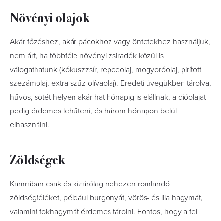
Növényi olajok
Akár főzéshez, akár pácokhoz vagy öntetekhez használjuk,
nem árt, ha többféle növényi zsiradék közül is
válogathatunk (kókuszzsír, repceolaj, mogyoróolaj, pirított
szezámolaj, extra szűz olívaolaj). Eredeti üvegükben tárolva,
hűvös, sötét helyen akár hat hónapig is elállnak, a dióolajat
pedig érdemes lehűteni, és három hónapon belül
elhasználni.
Zöldségek
Kamrában csak és kizárólag nehezen romlandó
zöldségféléket, például burgonyát, vörös- és lila hagymát,
valamint fokhagymát érdemes tárolni. Fontos, hogy a fel