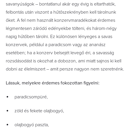
savanyúságok – bontatlanul akár egy évig is eltarthatók,
felbontás után viszont a hűtőszekrényben kell tárolnunk
őket. A fel nem használt konzervmaradékokat érdemes
légmentesen záródó edényekbe tölteni, és három-négy
napig hűtőben tárolni. Ez különösen lényeges a savas
konzervek, például a paradicsom vagy az ananász
esetében; ha a konzerv belsejét levegő éri, a savasság
rozsdásodást is okozhat a dobozon, ami miatt sajnos ki kell
dobni az élelmiszert – amit persze nagyon nem szeretnénk.
Lássuk, melyekre érdemes fokozottan figyelni:
paradicsompüré,
zöld és fekete olajbogyó,
olajbogyó paszta,