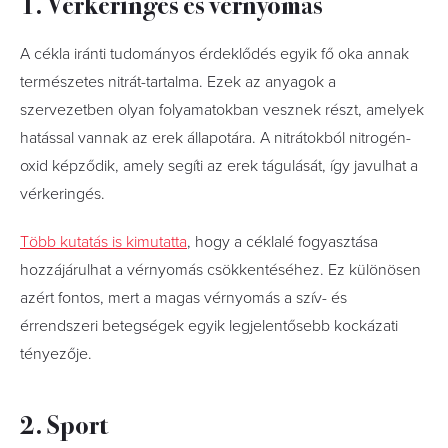
1. Vérkeringés és vérnyomás
A cékla iránti tudományos érdeklődés egyik fő oka annak
természetes nitrát-tartalma. Ezek az anyagok a
szervezetben olyan folyamatokban vesznek részt, amelyek
hatással vannak az erek állapotára. A nitrátokból nitrogén-
oxid képződik, amely segíti az erek tágulását, így javulhat a
vérkeringés.
Több kutatás is kimutatta
, hogy a céklalé fogyasztása
hozzájárulhat a vérnyomás csökkentéséhez. Ez különösen
azért fontos, mert a magas vérnyomás a szív- és
érrendszeri betegségek egyik legjelentősebb kockázati
tényezője.
2. Sport