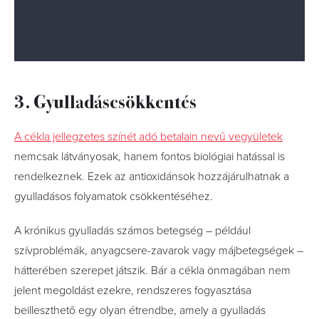
3. Gyulladáscsökkentés
A cékla jellegzetes színét adó betalain nevű vegyületek
nemcsak látványosak, hanem fontos biológiai hatással is
rendelkeznek. Ezek az antioxidánsok hozzájárulhatnak a
gyulladásos folyamatok csökkentéséhez.
A krónikus gyulladás számos betegség – például
szívproblémák, anyagcsere-zavarok vagy májbetegségek –
hátterében szerepet játszik. Bár a cékla önmagában nem
jelent megoldást ezekre, rendszeres fogyasztása
beilleszthető egy olyan étrendbe, amely a gyulladás