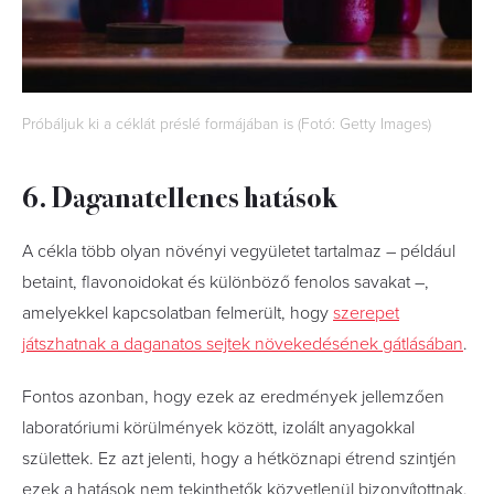
Próbáljuk ki a céklát préslé formájában is (Fotó: Getty Images)
6. Daganatellenes hatások
A cékla több olyan növényi vegyületet tartalmaz – például
betaint, flavonoidokat és különböző fenolos savakat –,
amelyekkel kapcsolatban felmerült, hogy
szerepet
játszhatnak a daganatos sejtek növekedésének gátlásában
.
Fontos azonban, hogy ezek az eredmények jellemzően
laboratóriumi körülmények között, izolált anyagokkal
születtek. Ez azt jelenti, hogy a hétköznapi étrend szintjén
ezek a hatások nem tekinthetők közvetlenül bizonyítottnak.