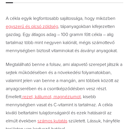
A cékla egyik legfontosabb sajátossága, hogy miközben
egyszerű és olcsó zöldség
, tápanyagokban kifejezetten
gazdag. Egy átlagos adag – 100 gramm főtt cékla – alig
tartalmaz több mint negyven kalóriát, mégis számottevő
mennyiségben biztosít vitaminokat és ásványi anyagokat.
Megtalálható benne a folsav, ami alapvető szerepet játszik a
sejtek működésében és a növekedési folyamatokban,
valamint jelen van benne a mangán, ami többek között az
anyagcserében és a csontképződésben vesz részt.
Emellett
rezet, káliumot, magnéziumot
, kisebb
mennyiségben vasat és C-vitamint is tartalmaz. A cékla
kiváló beltartalmi tulajdonságairól és ezek hatásairól az
elmúlt években
számos kutatás
született. Lássuk, hányféle