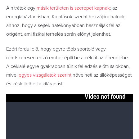
A nitrátok egy
másik területen is szerepet kapnak
: az
energiaháztartásban. Kutatások szerint hozzájárulhatnak
ahhoz, hogy a sejtek hatékonyabban használják fel az
oxigént, ami fizikai terhelés során előnyt jelenthet.
Ezért fordul elő, hogy egyre több sportoló vagy
rendszeresen edző ember építi be a céklát az étrendjébe.
A céklalé egyre gyakrabban tűnik fel edzés előtti italokban,
mivel
egyes vizsgálatok szerint
növelheti az állóképességet
és késleltetheti a kifáradást.