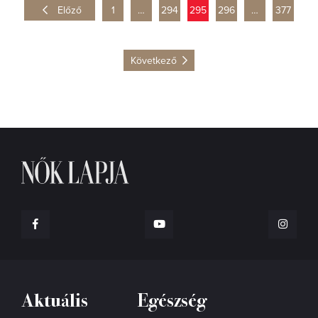
Előző
1
…
294
295
296
…
377
Következő
Aktuális
Egészség