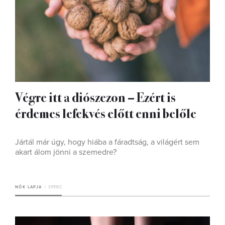
Végre itt a diószezon – Ezért is
érdemes lefekvés előtt enni belőle
Jártál már úgy, hogy hiába a fáradtság, a világért sem
akart álom jönni a szemedre?
NŐK LAPJA
3 PERC