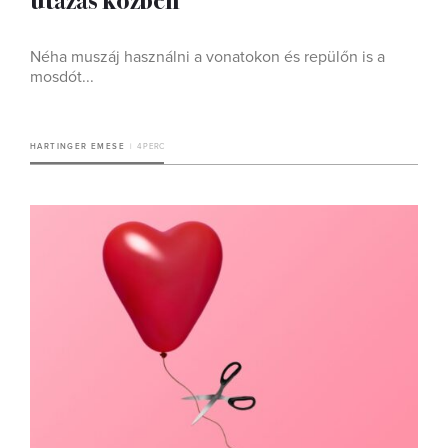
Néha muszáj használni a vonatokon és repülőn is a
mosdót...
HARTINGER EMESE
4 PERC