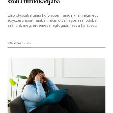
szoba fürdőkádjába
Első olvasatra talán különösen hangzik, ám akár egy
egyszerű apartmanban, akár ötcsillagos szállodában
szállunk meg, érdemes megfogadni ezt a tanácsot.
NŐK LAPJA
3 PERC