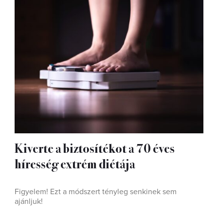
Kiverte a biztosítékot a 70 éves
híresség extrém diétája
Figyelem! Ezt a módszert tényleg senkinek sem
ajánljuk!