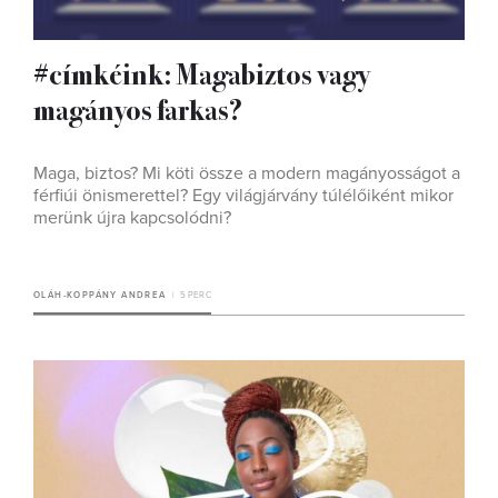
#címkéink: Magabiztos vagy
magányos farkas?
Maga, biztos? Mi köti össze a modern magányosságot a
férfiúi önismerettel? Egy világjárvány túlélőiként mikor
merünk újra kapcsolódni?
OLÁH-KOPPÁNY ANDREA
5 PERC