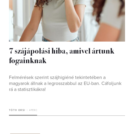
7 szájápolási hiba, amivel ártunk
fogainknak
Felmérések szerint szájhigiéné tekintetében a
magyarok állnak a legrosszabbul az EU-ban. Cáfoljunk
rá a statisztikákra!
TÓTH ORSI
4 PERC