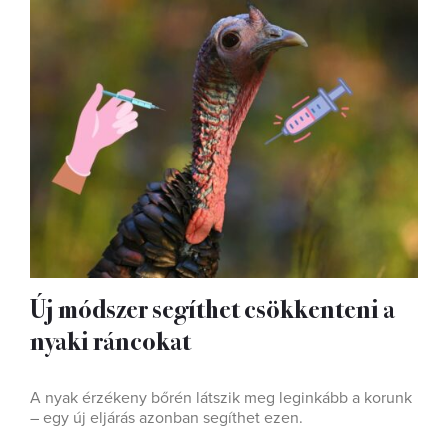
Új módszer segíthet csökkenteni a
nyaki ráncokat
A nyak érzékeny bőrén látszik meg leginkább a korunk
– egy új eljárás azonban segíthet ezen.