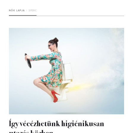
NŐK LAPJA
3 PERC
Így vécézhetünk higiénikusan
utazás közben