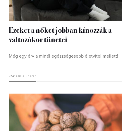
Ezeket a nőket jobban kínozzák a
változókor tünetei
Még egy érv a minél egészségesebb életvitel mellett!
NŐK LAPJA
2 PERC