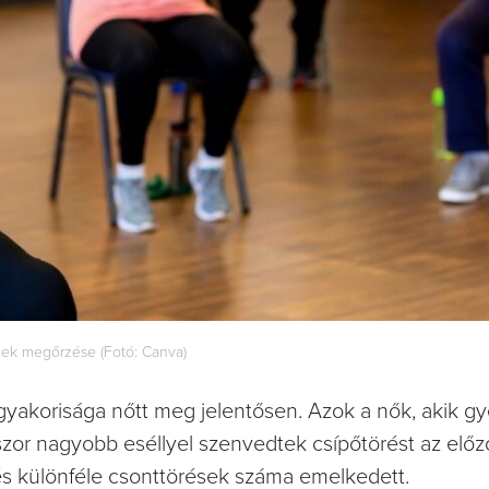
ek megőrzése (Fotó: Canva)
 gyakorisága nőtt meg jelentősen. Azok a nők, akik 
mszor nagyobb eséllyel szenvedtek csípőtörést az elő
 és különféle csonttörések száma emelkedett.