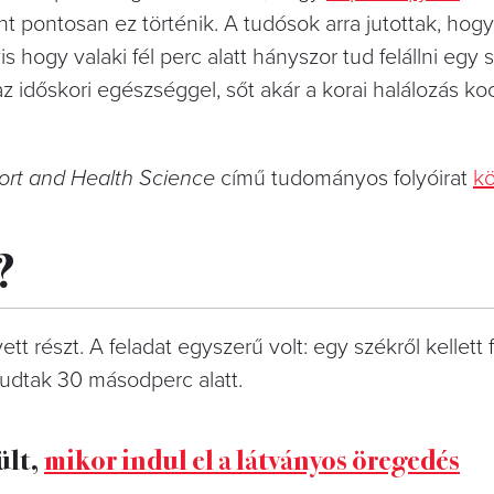
rint pontosan ez történik. A tudósok arra jutottak, hogy
is hogy valaki fél perc alatt hányszor tud felállni egy 
az időskori egészséggel, sőt akár a korai halálozás ko
port and Health Science
című tudományos folyóirat
kö
?
ett részt. A feladat egyszerű volt: egy székről kellett f
tudtak 30 másodperc alatt.
ült,
mikor indul el a látványos öregedés