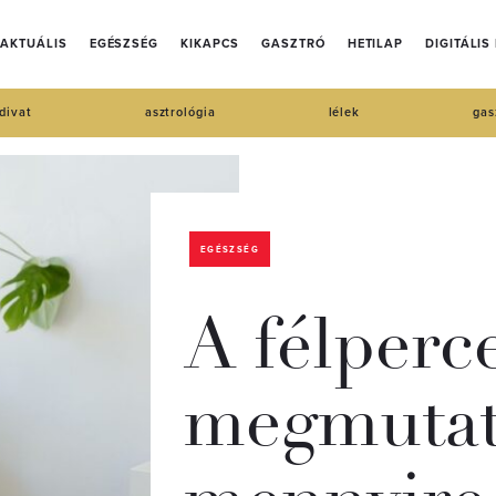
AKTUÁLIS
EGÉSZSÉG
KIKAPCS
GASZTRÓ
HETILAP
DIGITÁLIS
divat
asztrológia
lélek
gas
EGÉSZSÉG
A félperce
megmutat