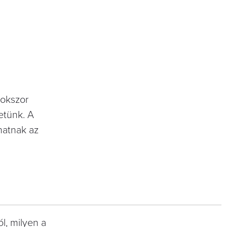
Sokszor
etünk. A
hatnak az
ól, milyen a