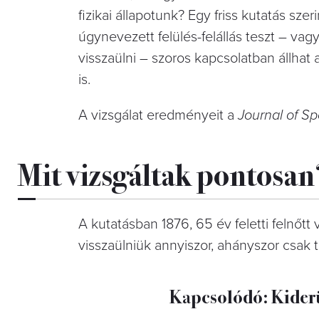
fizikai állapotunk? Egy friss kutatás sze
úgynevezett felülés-felállás teszt – vagy
visszaülni – szoros kapcsolatban állhat 
is.
A vizsgálat eredményeit a
Journal of S
Mit vizsgáltak pontosan
A kutatásban 1876, 65 év feletti felnőtt v
visszaülniük annyiszor, ahányszor csak 
Kapcsolódó: Kider