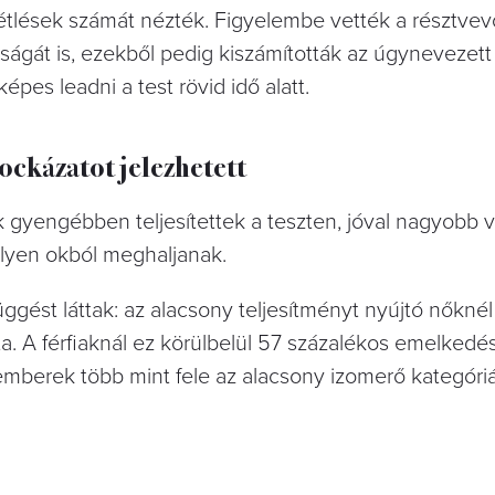
tlések számát nézték. Figyelembe vették a résztvev
ágát is, ezekből pedig kiszámították az úgynevezett „
épes leadni a test rövid idő alatt.
ckázatot jelezhetett
ik gyengébben teljesítettek a teszten, jóval nagyobb v
milyen okból meghaljanak.
ést láttak: az alacsony teljesítményt nyújtó nőknél 
a. A férfiaknál ez körülbelül 57 százalékos emelkedést
 emberek több mint fele az alacsony izomerő kategóriá