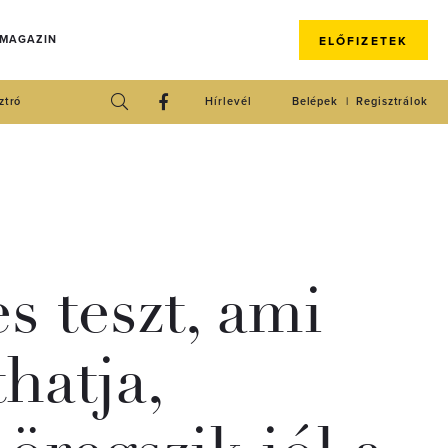
 MAGAZIN
ELŐFIZETEK
ztró
Hírlevél
Belépek
Regisztrálok
s teszt, ami
hatja,