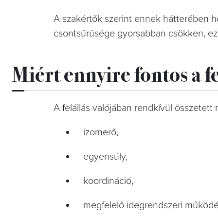
A szakértők szerint ennek hátterében h
csontsűrűsége gyorsabban csökken, ezé
Miért ennyire fontos a f
A felállás valójában rendkívül összetett
izomerő,
egyensúly,
koordináció,
megfelelő idegrendszeri működé