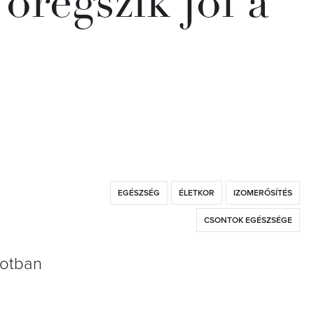
öregszik jól a
EGÉSZSÉG
ÉLETKOR
IZOMERŐSÍTÉS
CSONTOK EGÉSZSÉGE
potban