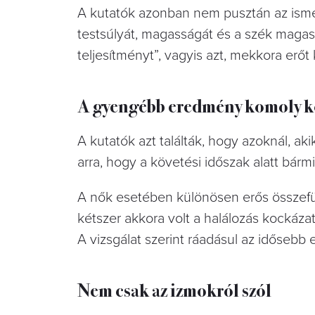
A kutatók azonban nem pusztán az ismé
testsúlyát, magasságát és a szék magass
teljesítményt”, vagyis azt, mekkora erőt k
A gyengébb eredmény komoly ko
A kutatók azt találták, hogy azoknál, ak
arra, hogy a követési időszak alatt bár
A nők esetében különösen erős összefügg
kétszer akkora volt a halálozás kockázat
A vizsgálat szerint ráadásul az idősebb
Nem csak az izmokról szól