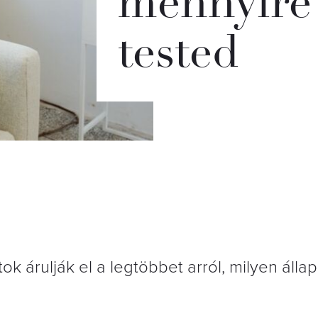
mennyire 
tested
 árulják el a legtöbbet arról, milyen álla