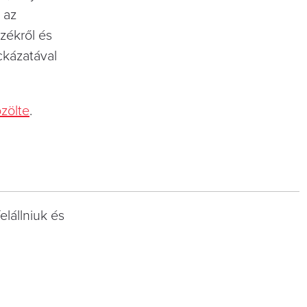
 az
székről és
ckázatával
zölte
.
elállniuk és