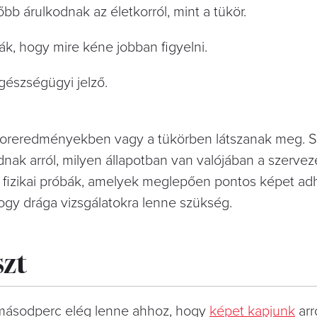
b árulkodnak az életkorról, mint a tükör.
ják, hogy mire kéne jobban figyelni.
egészségügyi jelző.
aboreredményekben vagy a tükörben látszanak meg. 
ak arról, milyen állapotban van valójában a szervez
ű fizikai próbák, amelyek meglepően pontos képet ad
hogy drága vizsgálatokra lenne szükség.
szt
 másodperc elég lenne ahhoz, hogy
képet kapjunk
arr