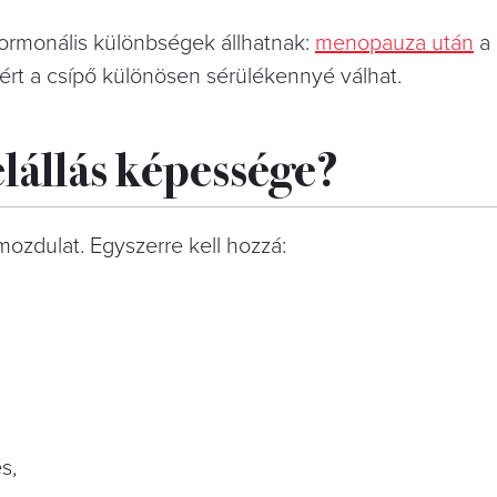
ormonális különbségek állhatnak:
menopauza után
a 
rt a csípő különösen sérülékennyé válhat.
elállás képessége?
 mozdulat. Egyszerre kell hozzá:
s,