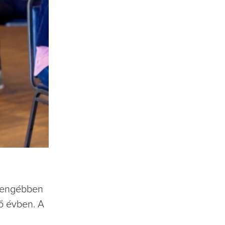
gyengébben
ző évben. A