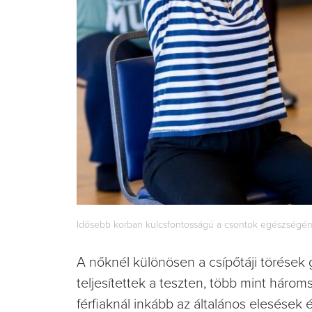
Idősebb korban kulcsfontosságú a csontok egészségén
A nőknél különösen a csípőtáji törések
teljesítettek a teszten, több mint háro
férfiaknál inkább az általános elesések