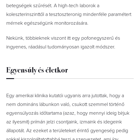
betegségek szűrését. A high-tech laborok a
koleszterinszinttől a tesztoszteronig mindenféle paramétert
mérnek egészségünk monitorozására.
Nekünk, többieknek viszont itt egy pofonegyszerű és
ingyenes, ráadásul tudományosan igazolt módszer.
Egyensúly és életkor
Egy amerikai klinika kutatói ugyanis arra jutottak, hogy a
nem domináns lábunkon való, csukott szemmel történő
egyensúlyozás időtartama (azaz, hogy mennyi ideig bírjuk
az ilyesmit) prímán jelzi csontjaink, izmaink és idegeink
állapotát. Az ezeket a területeket érintő gyengeség pedig
sokkal kiszolgáltatottabbá teszi a szervezetet, ami így