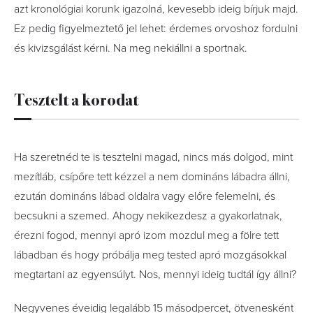
azt kronológiai korunk igazolná, kevesebb ideig bírjuk majd.
Ez pedig figyelmeztető jel lehet: érdemes orvoshoz fordulni
és kivizsgálást kérni. Na meg nekiállni a sportnak.
Tesztelt a korodat
Ha szeretnéd te is tesztelni magad, nincs más dolgod, mint
mezítláb, csípőre tett kézzel a nem domináns lábadra állni,
ezután domináns lábad oldalra vagy előre felemelni, és
becsukni a szemed. Ahogy nekikezdesz a gyakorlatnak,
érezni fogod, mennyi apró izom mozdul meg a fölre tett
lábadban és hogy próbálja meg tested apró mozgásokkal
megtartani az egyensúlyt. Nos, mennyi ideig tudtál így állni?
Negyvenes éveidig legalább 15 másodpercet, ötvenesként