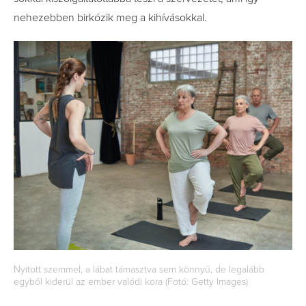
nehezebben birkózik meg a kihívásokkal.
Nyitott szemmel, a lábat támasztva sem könnyű, de legalább
egyből kiderül az ember valódi kora (Fotó: Getty Images)