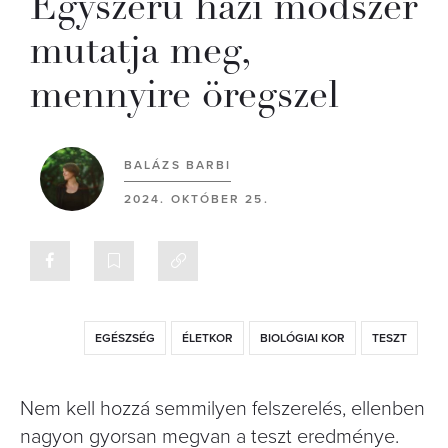
Egyszerű házi módszer
mutatja meg,
mennyire öregszel
BALÁZS BARBI
2024. OKTÓBER 25.
EGÉSZSÉG
ÉLETKOR
BIOLÓGIAI KOR
TESZT
Nem kell hozzá semmilyen felszerelés, ellenben
nagyon gyorsan megvan a teszt eredménye.