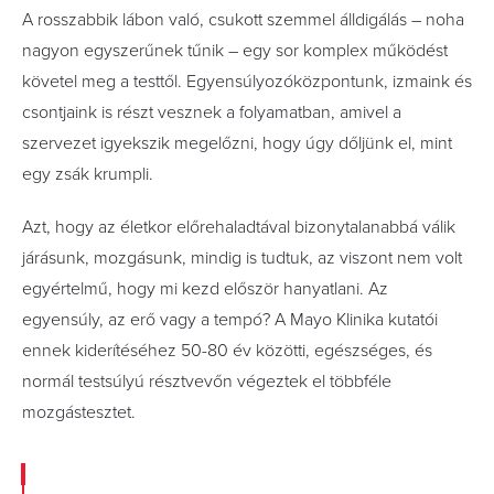
A rosszabbik lábon való, csukott szemmel álldigálás – noha
nagyon egyszerűnek tűnik – egy sor komplex működést
követel meg a testtől. Egyensúlyozóközpontunk, izmaink és
csontjaink is részt vesznek a folyamatban, amivel a
szervezet igyekszik megelőzni, hogy úgy dőljünk el, mint
egy zsák krumpli.
Azt, hogy az életkor előrehaladtával bizonytalanabbá válik
járásunk, mozgásunk, mindig is tudtuk, az viszont nem volt
egyértelmű, hogy mi kezd először hanyatlani. Az
egyensúly, az erő vagy a tempó? A Mayo Klinika kutatói
ennek kiderítéséhez 50-80 év közötti, egészséges, és
normál testsúlyú résztvevőn végeztek el többféle
mozgástesztet.