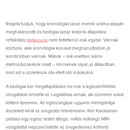
Régóta tudjuk, hogy kronológiai (azaz éveink száma alapján
meghatározott) és biológiai (azaz testünk állapotára
reflektáló)
életkorunk
nem feltétlenül esik egybe. Vannak
köztünk, akik kronológiai korukat meghazudtolóan jó
kondícióban vannak. Mások – sok esetben káros
életmódszokások miatt – nincsenek olyan jó állapotban,
mint azt a születésük óta eltelt idő indokolná.
A biológiai kor megállapítására ma már a legkülönfélébb
vizsgálatok érhetők el. Legalábbis annak, aki szeretne sokat
költeni ilyesmire. Az egészségipar ugyanis méregdrága
teszteket kínál az öregedés felmérésére. Kim Kardashian
például egy egész testet átfogó, milliós költségű MRI-
vizsgálattal népszerűsítette az öregedéshez köthető