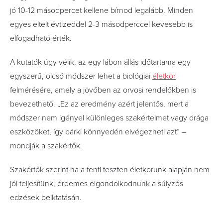
jó 10-12 másodpercet kellene bírnod legalább. Minden
egyes eltelt évtizeddel 2-3 másodperccel kevesebb is
elfogadható érték.
A kutatók úgy vélik, az egy lábon állás időtartama egy
egyszerű, olcsó módszer lehet a biológiai
életkor
felmérésére, amely a jövőben az orvosi rendelőkben is
bevezethető. „Ez az eredmény azért jelentős, mert a
módszer nem igényel különleges szakértelmet vagy drága
eszközöket, így bárki könnyedén elvégezheti azt” –
mondják a szakértők.
Szakértők szerint ha a fenti teszten életkorunk alapján nem
jól teljesítünk, érdemes elgondolkodnunk a súlyzós
edzések beiktatásán.