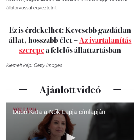
állatorvossal egyeztetni.
Ez is érdekelhet: Kevesebb gazdátlan
állat, hosszabb élet –
Az ivartalanítás
szerepe
a felelős állattartásban
Kiemelt kép: Getty Images
Ajánlott videó
Dobó Kata a Nők Lapja címlapján