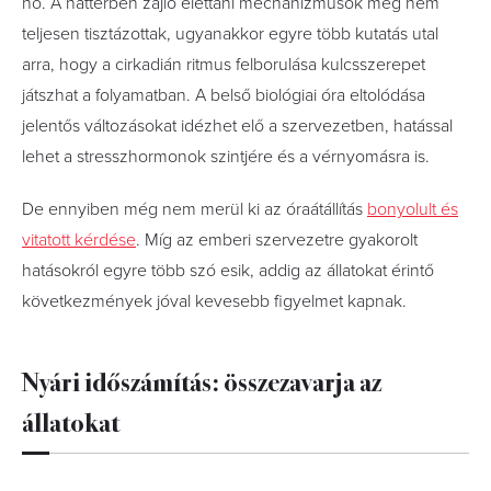
nő. A háttérben zajló élettani mechanizmusok még nem
teljesen tisztázottak, ugyanakkor egyre több kutatás utal
arra, hogy a cirkadián ritmus felborulása kulcsszerepet
játszhat a folyamatban. A belső biológiai óra eltolódása
jelentős változásokat idézhet elő a szervezetben, hatással
lehet a stresszhormonok szintjére és a vérnyomásra is.
De ennyiben még nem merül ki az óraátállítás
bonyolult és
vitatott kérdése
. Míg az emberi szervezetre gyakorolt
hatásokról egyre több szó esik, addig az állatokat érintő
következmények jóval kevesebb figyelmet kapnak.
Nyári időszámítás: összezavarja az
állatokat