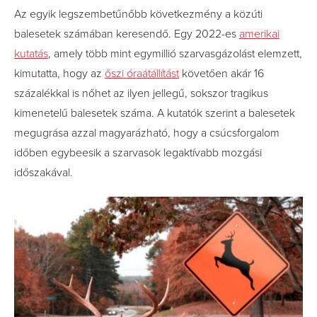
Az egyik legszembetűnőbb következmény a közúti
balesetek számában keresendő. Egy 2022-es
amerikai
kutatás
, amely több mint egymillió szarvasgázolást elemzett,
kimutatta, hogy az
őszi óraátállítást
követően akár 16
százalékkal is nőhet az ilyen jellegű, sokszor tragikus
kimenetelű balesetek száma. A kutatók szerint a balesetek
megugrása azzal magyarázható, hogy a csúcsforgalom
időben egybeesik a szarvasok legaktívabb mozgási
időszakával.