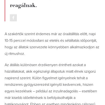
reagálnak.
A szakértők szerint érdemes már az óraátállítás előtt, napi
10-15 perccel módosítani az etetés és sétáltatás időpontját,
hogy az állatok szervezete könnyebben alkalmazkodjon az
új ritmushoz.
Az átállás különösen érzékenyen érintheti azokat a
háziállatokat, akik egészségi állapotuk miatt élnek szigorú
napirend szerint. Külön figyelmet igényelnek tehát a
rendszeres gyógyszerezést igénylő kedvencek, hiszen
egyes kezelések – például az inzulinadagolás – esetében
már kisebb időeltérések is befolyásolhatják a
hatékonyságot. Ebben az esetben mindenképp célszerű