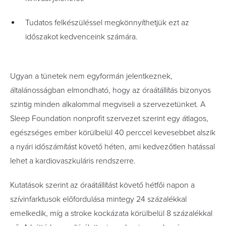
Tudatos felkészüléssel megkönnyíthetjük ezt az
időszakot kedvenceink számára.
Ugyan a tünetek nem egyformán jelentkeznek,
általánosságban elmondható, hogy az óraátállítás bizonyos
szintig minden alkalommal megviseli a szervezetünket. A
Sleep Foundation nonprofit szervezet szerint egy átlagos,
egészséges ember körülbelül 40 perccel kevesebbet alszik
a nyári időszámítást követő héten, ami kedvezőtlen hatással
lehet a kardiovaszkuláris rendszerre.
Kutatások szerint az óraátállítást követő hétfői napon a
szívinfarktusok előfordulása mintegy 24 százalékkal
emelkedik, míg a stroke kockázata körülbelül 8 százalékkal