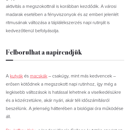
aktivitás a megszokottnál is korábban kezdődik. A városi
madarak esetében a fényviszonyok és az emberi jelenlét
ritmusának változása a táplálékszerzés napi rutinját is
kedvezőtlenül befolyásolja.
Felborulhat a napirendjük
A
kutyák
és
macskák
– csakúgy, mint más kedvencek –
erősen kötődnek a megszokott napi rutinhoz, így még a
legkisebb változások is hatással lehetnek a viselkedésükre
és a közérzetükre, akár nyári, akár téli időszámításról
beszélünk. A jelenség hátterében a biológiai óra működése
áll.