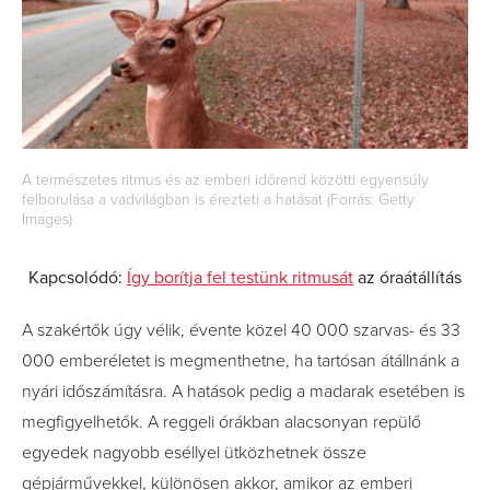
A természetes ritmus és az emberi időrend közötti egyensúly
felborulása a vadvilágban is érezteti a hatását (Forrás: Getty
Images)
Kapcsolódó:
Így borítja fel testünk ritmusát
az óraátállítás
A szakértők úgy vélik, évente közel 40 000 szarvas- és 33
000 emberéletet is megmenthetne, ha tartósan átállnánk a
nyári időszámításra. A hatások pedig a madarak esetében is
megfigyelhetők. A reggeli órákban alacsonyan repülő
egyedek nagyobb eséllyel ütközhetnek össze
gépjárművekkel, különösen akkor, amikor az emberi