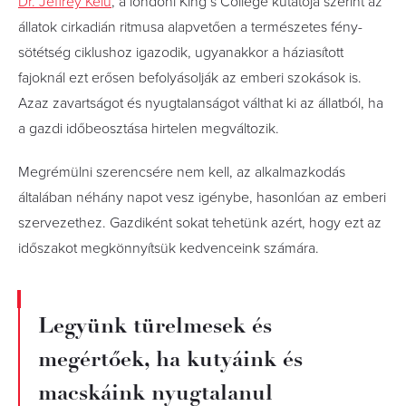
Dr. Jeffrey Kelu
, a londoni King’s College kutatója szerint az
állatok cirkadián ritmusa alapvetően a természetes fény-
sötétség ciklushoz igazodik, ugyanakkor a háziasított
fajoknál ezt erősen befolyásolják az emberi szokások is.
Azaz zavartságot és nyugtalanságot válthat ki az állatból, ha
a gazdi időbeosztása hirtelen megváltozik.
Megrémülni szerencsére nem kell, az alkalmazkodás
általában néhány napot vesz igénybe, hasonlóan az emberi
szervezethez. Gazdiként sokat tehetünk azért, hogy ezt az
időszakot megkönnyítsük kedvenceink számára.
Legyünk türelmesek és
megértőek, ha kutyáink és
macskáink nyugtalanul