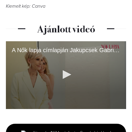
Kiemelt kép: Canva
Ajánlott videó
A Nők lapja címlapján Jakupcsek Gabriella és lánya, Emma Róza
0
seconds
of
3
minutes,