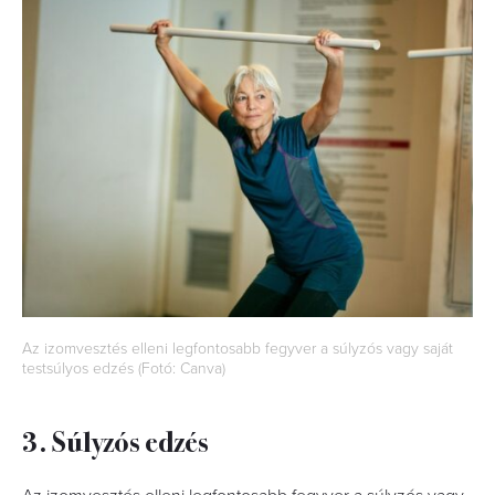
Az izomvesztés elleni legfontosabb fegyver a súlyzós vagy saját
testsúlyos edzés (Fotó: Canva)
3. Súlyzós edzés