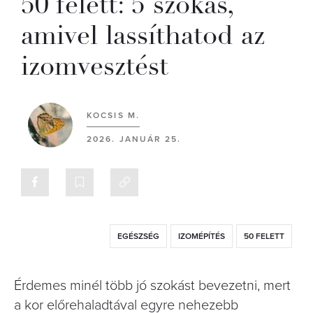
50 felett: 5 szokás,
amivel lassíthatod az
izomvesztést
KOCSIS M.
2026. JANUÁR 25.
EGÉSZSÉG
IZOMÉPÍTÉS
50 FELETT
Érdemes minél több jó szokást bevezetni, mert
a kor előrehaladtával egyre nehezebb