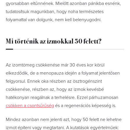
gyorsabban eltűnnének. Mielőtt azonban pánikba esnénk,
tudatosítsuk magunkban, hogy noha természetes
folyamattal van dolgunk, nem kell belenyugodni.
Mi történik az izmokkal 50 felett?
Az izomtömeg csökkenése már 30 éves kor körül
elkezdődik, de a menopauza idején a folyamat jelentősen
felgyorsul. Ennek oka részben az ösztrogénszint
csökkenése, részben az, hogy az izmok kevésbé
hatékonyan reagálnak a terhelésre. Ezzel párhuzamosan
csökken a csontsűrűség
és a regenerációs képesség is.
Mindez azonban nem jelenti azt, hogy 50 felett ne lehetne
izmot építeni vagy megtartani. A kutatások egyértelműek: