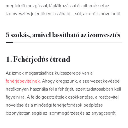
megfelelő mozgással, táplálkozással és pihenéssel az
izomvesztés jelentősen lassítható – sőt, az erő is növelhető.
5 szokás, amivel lassítható az izomvesztés
1. Fehérjedús étrend
Az izmok megtartásához kulcsszerepe van a
fehérjebevitelnek
. Ahogy öregszünk, a szervezet kevésbé
hatékonyan használja fel a fehérjét, ezért tudatosabban kell
figyelni rá. A feldolgozott ételek csökkentése, a rostbevitel
növelése és a minőségi fehérjeforrások beépítése
bizonyítottan segíti az izommegőrzést és az anyagcserét.