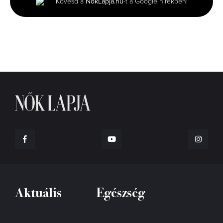
Kövesd a
NőkLapja.hu
-t a Google hírekben!
51
seconds
Aktuális
Egészség