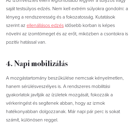
Az izomvesztés elleni legfontosabb fegyver a súlyzós vagy
saját testsúlyos edzés. Nem kell extrém súlyokra gondolni: a
lényeg a rendszeresség és a fokozatosság. Kutatások
szerint az
ellenállásos edzés
idősebb korban is képes
növelni az izomtömeget és az erőt, miközben a csontokra is
pozitív hatással van.
4. Napi mobilizálás
A mozgástartomány beszűkülése nemcsak kényelmetlen,
hanem sérülésveszélyes is. A rendszeres mobilitási
gyakorlatok javítják az ízületek mozgását, fokozzák a
vérkeringést és segítenek abban, hogy az izmok
hatékonyabban dolgozzanak. Már napi pár perc is sokat
számít, különösen reggel.