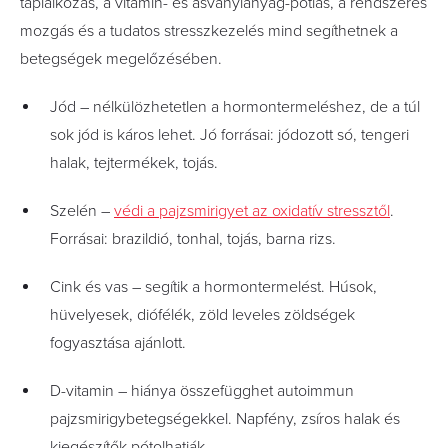
táplálkozás, a vitamin- és ásványianyag-pótlás, a rendszeres
mozgás és a tudatos stresszkezelés mind segíthetnek a
betegségek megelőzésében.
Jód – nélkülözhetetlen a hormontermeléshez, de a túl
sok jód is káros lehet. Jó forrásai: jódozott só, tengeri
halak, tejtermékek, tojás.
Szelén –
védi a pajzsmirigyet az oxidatív stressztől
.
Forrásai: brazildió, tonhal, tojás, barna rizs.
Cink és vas – segítik a hormontermelést. Húsok,
hüvelyesek, diófélék, zöld leveles zöldségek
fogyasztása ajánlott.
D-vitamin – hiánya összefügghet autoimmun
pajzsmirigybetegségekkel. Napfény, zsíros halak és
kiegészítők pótolhatják.