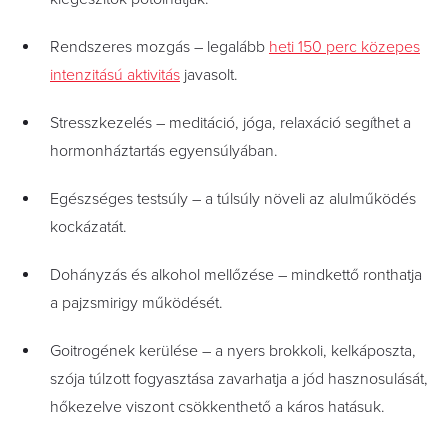
Rendszeres mozgás – legalább
heti 150 perc közepes
intenzitású aktivitás
javasolt.
Stresszkezelés – meditáció, jóga, relaxáció segíthet a
hormonháztartás egyensúlyában.
Egészséges testsúly – a túlsúly növeli az alulműködés
kockázatát.
Dohányzás és alkohol mellőzése – mindkettő ronthatja
a pajzsmirigy működését.
Goitrogének kerülése – a nyers brokkoli, kelkáposzta,
szója túlzott fogyasztása zavarhatja a jód hasznosulását,
hőkezelve viszont csökkenthető a káros hatásuk.