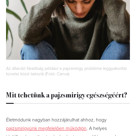
Az állandó fáradtság például a pajzsmirigy probléma leggyakoribb
tünetei közé tartozik (Fotó: Canva)
Mit tehetünk a pajzsmirigy egészségéért?
Életmódunk nagyban hozzájárulhat ahhoz, hogy
pajzsmirigyünk megfelelően működjön
. A helyes