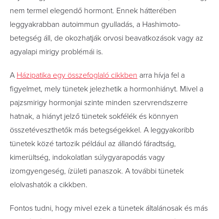
nem termel elegendő hormont. Ennek hátterében
leggyakrabban autoimmun gyulladás, a Hashimoto-
betegség áll, de okozhatják orvosi beavatkozások vagy az
agyalapi mirigy problémái is.
A
Házipatika egy összefoglaló cikkben
arra hívja fel a
figyelmet, mely tünetek jelezhetik a hormonhiányt. Mivel a
pajzsmirigy hormonjai szinte minden szervrendszerre
hatnak, a hiányt jelző tünetek sokfélék és könnyen
összetéveszthetők más betegségekkel. A leggyakoribb
tünetek közé tartozik például az állandó fáradtság,
kimerültség, indokolatlan súlygyarapodás vagy
izomgyengeség, ízületi panaszok. A további tünetek
elolvashatók a cikkben.
Fontos tudni, hogy mivel ezek a tünetek általánosak és más