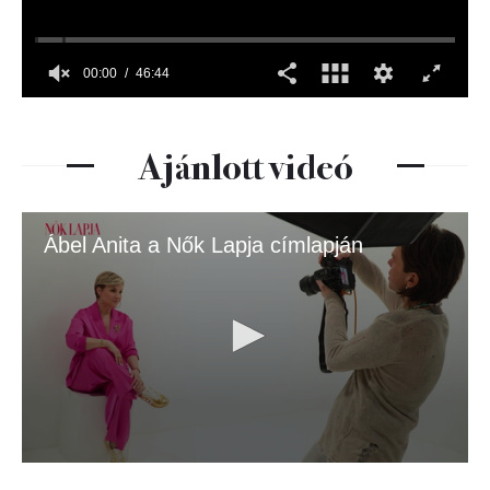
Ajánlott videó
Ábel Anita a Nők Lapja címlapján
0
seconds