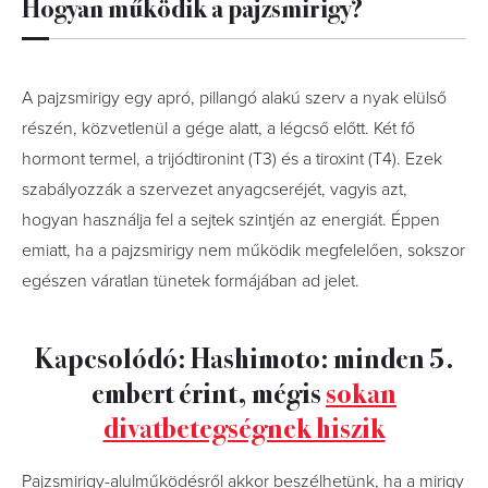
Hogyan működik a pajzsmirigy?
A pajzsmirigy egy apró, pillangó alakú szerv a nyak elülső
részén, közvetlenül a gége alatt, a légcső előtt. Két fő
hormont termel, a trijódtironint (T3) és a tiroxint (T4). Ezek
szabályozzák a szervezet anyagcseréjét, vagyis azt,
hogyan használja fel a sejtek szintjén az energiát. Éppen
emiatt, ha a pajzsmirigy nem működik megfelelően, sokszor
egészen váratlan tünetek formájában ad jelet.
Kapcsolódó: Hashimoto: minden 5.
embert érint, mégis
sokan
divatbetegségnek hiszik
Pajzsmirigy-alulműködésről akkor beszélhetünk, ha a mirigy