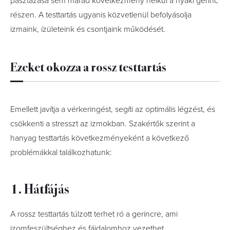
pásztázása sem marad következmény nélkül a nyaki gerinc
részen. A testtartás ugyanis közvetlenül befolyásolja
izmaink, ízületeink és csontjaink működését.
Ezeket okozza a rossz testtartás
Emellett javítja a vérkeringést, segíti az optimális légzést, és
csökkenti a stresszt az izmokban. Szakértők szerint a
hanyag testtartás következményeként a következő
problémákkal találkozhatunk:
1. Hátfájás
A rossz testtartás túlzott terhet ró a gerincre, ami
izomfeszültséghez és fájdalomhoz vezethet.