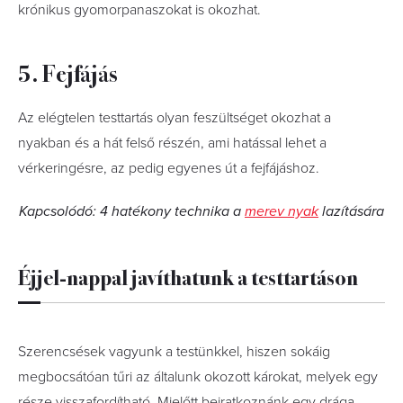
krónikus gyomorpanaszokat is okozhat.
5. Fejfájás
Az elégtelen testtartás olyan feszültséget okozhat a
nyakban és a hát felső részén, ami hatással lehet a
vérkeringésre, az pedig egyenes út a fejfájáshoz.
Kapcsolódó: 4 hatékony technika a
merev nyak
lazítására
Éjjel-nappal javíthatunk a testtartáson
Szerencsések vagyunk a testünkkel, hiszen sokáig
megbocsátóan tűri az általunk okozott károkat, melyek egy
része visszafordítható. Mielőtt beiratkoznánk egy drága