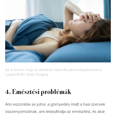
Az is fontos, hogy az alváshoz használt párna megtámassza a
nyakat (Fotó: Getty Images)
4. Emésztési problémák
Ami eszünkbe se jutna: a görnyedés miatt a hasi szervek
összenyomódnak, ami lelassíthatja az emésztést, és akár