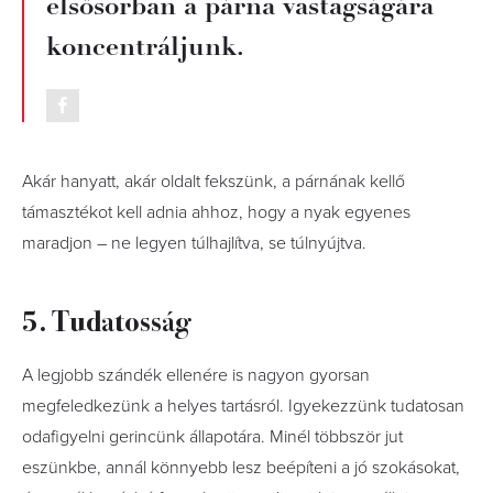
elsősorban a párna vastagságára
koncentráljunk.
Akár hanyatt, akár oldalt fekszünk, a párnának kellő
támasztékot kell adnia ahhoz, hogy a nyak egyenes
maradjon – ne legyen túlhajlítva, se túlnyújtva.
5. Tudatosság
A legjobb szándék ellenére is nagyon gyorsan
megfeledkezünk a helyes tartásról. Igyekezzünk tudatosan
odafigyelni gerincünk állapotára. Minél többször jut
eszünkbe, annál könnyebb lesz beépíteni a jó szokásokat,