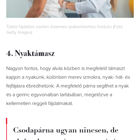
Tartós fájdalom esetén érdemes szakemberhez fordulni (Fotó:
Getty Images)
4. Nyaktámasz
Nagyon fontos, hogy alvás közben is megfelelő támaszt
kapjon a nyakunk, különben merev izmokra, nyak- hát- és
fejfájásra ébredhetünk. A megfelelő párna segíthet a nyak
és a gerinc egyvonalban tartásában, megelőzve a
kellemetlen reggeli fájdalmakat.
Csodapárna ugyan nincsen, de