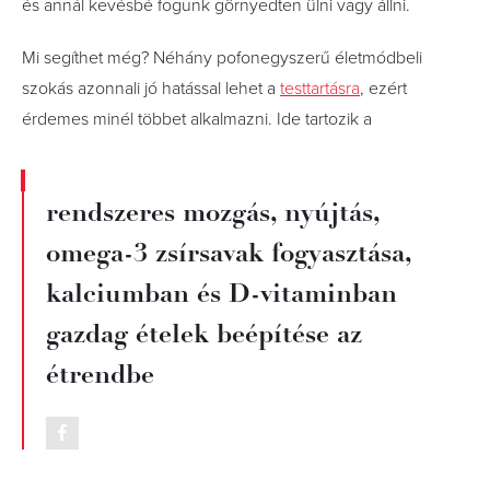
és annál kevésbé fogunk görnyedten ülni vagy állni.
Mi segíthet még? Néhány pofonegyszerű életmódbeli
szokás azonnali jó hatással lehet a
testtartásra
, ezért
érdemes minél többet alkalmazni. Ide tartozik a
rendszeres mozgás, nyújtás,
omega-3 zsírsavak fogyasztása,
kalciumban és D-vitaminban
gazdag ételek beépítése az
étrendbe