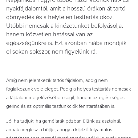
Napjainkban egyre többen szenvednek hát- és
nyakfájdalomtól, amit a hosszú órákon át tartó
görnyedés és a helytelen testtartás okoz.
Utóbbi nemcsak a kinézetünket befolyásolja,
hanem közvetlen hatással van az
egészségünkre is. Ezt azonban hiába mondják
el sokan sokszor, nem figyelünk rá.
Amíg nem jelentkezik tartós fájdalom, addig nem
foglalkozunk vele eleget. Pedig a helyes testtartás nemcsak
a fájdalom megelőzésében segít, hanem az egészséges
gerinc és az optimális testfunkciók fenntartásában is.
Jó, ha tudjuk: ha garnélarák pózban ülünk az asztalnál,
annak meglesz a böjtje, ahogy a kijelző folyamatos