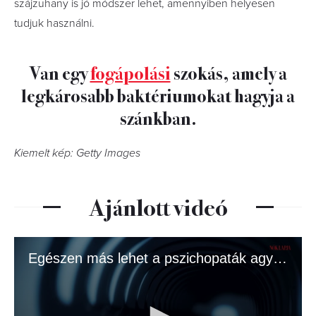
szájzuhany is jó módszer lehet, amennyiben helyesen
tudjuk használni.
Van egy
fogápolási
szokás, amely a
legkárosabb baktériumokat hagyja a
szánkban.
Kiemelt kép: Getty Images
Ajánlott videó
Egészen más lehet a pszichopaták agya, mint hittük