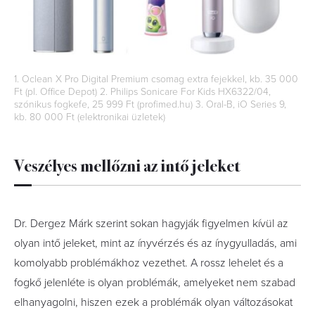
1. Oclean X Pro Digital Premium csomag extra fejekkel, kb. 35 000
Ft (pl. Office Depot) 2. Philips Sonicare For Kids HX6322/04,
szónikus fogkefe, 25 999 Ft (profimed.hu) 3. Oral-B, iO Series 9,
kb. 80 000 Ft (elektronikai üzletek)
Veszélyes mellőzni az intő jeleket
Dr. Dergez Márk szerint sokan hagyják figyelmen kívül az
olyan intő jeleket, mint az ínyvérzés és az ínygyulladás, ami
komolyabb problémákhoz vezethet. A rossz lehelet és a
fogkő jelenléte is olyan problémák, amelyeket nem szabad
elhanyagolni, hiszen ezek a problémák olyan változásokat