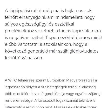
A fogápolási rutint még ma is hajlamos sok
felnőtt elhanyagolni, ami mindamellett, hogy
súlyos egészségügyi és esztétikai
problémákhoz vezethet, a társas kapcsolatokra
is negatívan hathat. Éppen ezért érdemes minél
előbb változtatni a szokásainkon, hogy a
következő generáció már szájhigiénia-tudatos
felnőtté válhasson.
A WHO felmérése szerint Európában Magyarország áll a
legrosszabb helyen a szájbetegségek terén: a lakosság
több mint felének van fogproblémája vagy egyéb szájüregi
rendellenessége. A károsodott fogak számát tekintve is
listavezető a régió: több mint 33 százalék a lyukas fogak