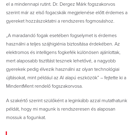
el a mindennapi rutint. Dr. Dergez Márk fogszakorvos
szerint már az első fogacskák megjelenése előtt érdemes a
gyereket hozzászoktatni a rendszeres fogmosáshoz.
„A maradandó fogak esetében fogselymet is érdemes
használni a teljes szájhigiénia biztosítása érdekében. Az
elektromos és intelligens fogkefék különösen ajánlottak,
mert alaposabb tisztítást tesznek lehetővé, a nagyobb
gyerekek pedig élvezik használni az olyan technológiai
újításokat, mint például az AI alapú eszközök” – fejtette ki a
MindentMent rendelő fogszakorvosa.
A szakértő szerint szülőként a leginkább azzal mutathatunk
példát, hogy mi magunk is rendszeresen és alaposan
mossuk a fogunkat.