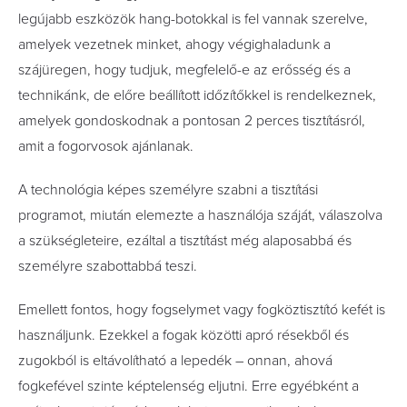
legújabb eszközök hang-botokkal is fel vannak szerelve,
amelyek vezetnek minket, ahogy végighaladunk a
szájüregen, hogy tudjuk, megfelelő-e az erősség és a
technikánk, de előre beállított időzítőkkel is rendelkeznek,
amelyek gondoskodnak a pontosan 2 perces tisztításról,
amit a fogorvosok ajánlanak.
A technológia képes személyre szabni a tisztítási
programot, miután elemezte a használója száját, válaszolva
a szükségleteire, ezáltal a tisztítást még alaposabbá és
személyre szabottabbá teszi.
Emellett fontos, hogy fogselymet vagy fogköztisztító kefét is
használjunk. Ezekkel a fogak közötti apró résekből és
zugokból is eltávolítható a lepedék – onnan, ahová
fogkefével szinte képtelenség eljutni. Erre egyébként a