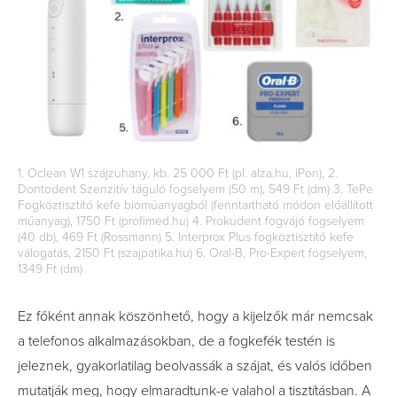
1. Oclean W1 szájzuhany, kb. 25 000 Ft (pl. alza.hu, iPon), 2.
Dontodent Szenzitív táguló fogselyem (50 m), 549 Ft (dm) 3. TePe
Fogköztisztító kefe bioműanyagból (fenntartható módon előállított
műanyag), 1750 Ft (profimed.hu) 4. Prokudent fogvájó fogselyem
(40 db), 469 Ft (Rossmann) 5. Interprox Plus fogköztisztítő kefe
válogatás, 2150 Ft (szajpatika.hu) 6. Oral-B, Pro-Expert fogselyem,
1349 Ft (dm)
Ez főként annak köszönhető, hogy a kijelzők már nemcsak
a telefonos alkalmazásokban, de a fogkefék testén is
jeleznek, gyakorlatilag beolvassák a szájat, és valós időben
mutatják meg, hogy elmaradtunk-e valahol a tisztításban. A