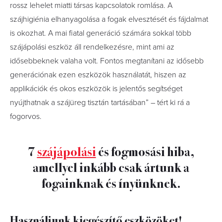
rossz lehelet miatti társas kapcsolatok romlása. A
szájhigiénia elhanyagolása a fogak elvesztését és fájdalmat
is okozhat. A mai fiatal generáció számára sokkal több
szájápolási eszköz áll rendelkezésre, mint ami az
idősebbeknek valaha volt. Fontos megtanítani az idősebb
generációnak ezen eszközök használatát, hiszen az
applikációk és okos eszközök is jelentős segítséget
nyújthatnak a szájüreg tisztán tartásában” – tért ki rá a
fogorvos.
7
szájápolási
és fogmosási hiba,
amellyel inkább csak ártunk a
fogainknak és ínyünknek.
Használjunk kiegészítő eszközöket!