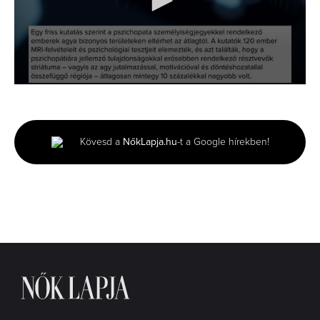
0
seconds
of
1
minute,
Kövesd a
NőkLapja.hu
-t a Google hírekben!
45
seconds