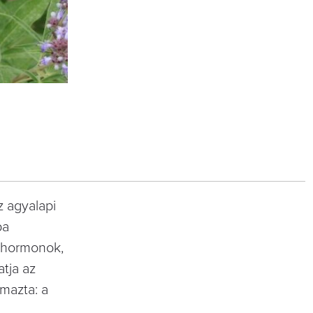
z agyalapi
ba
s hormonok,
atja az
lmazta: a