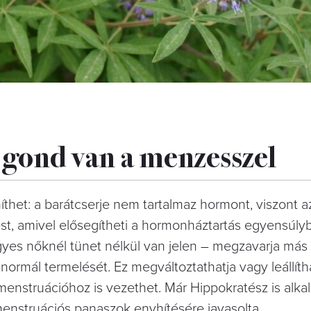
a gond van a menzesszel
íthet: a barátcserje nem tartalmaz hormont, viszont a
lést, amivel elősegítheti a hormonháztartás egyensúly
yes nőknél tünet nélkül van jelen – megzavarja má
normál termelését. Ez megváltoztathatja vagy leállíth
menstruációhoz is vezethet. Már Hippokratész is alka
enstruációs panaszok enyhítésére javasolta.