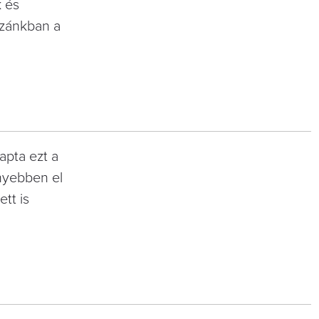
 és
azánkban a
kapta ezt a
nnyebben el
tt is