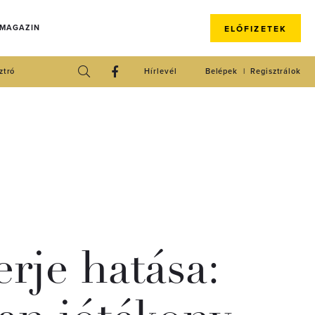
 MAGAZIN
ELŐFIZETEK
ztró
Hírlevél
Belépek
Regisztrálok
rje hatása: