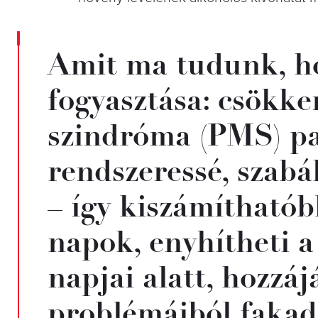
Amit ma tudunk, ho
fogyasztása: csökke
szindróma (PMS) pan
rendszeressé, szabá
– így kiszámítható
napok, enyhítheti a
napjai alatt, hozzá
problémáiból fakad