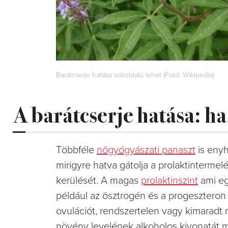
Barátcserje hatása sokoldalú lehet (Fotó: Wikipedia)
A barátcserje hatása: h
Többféle
nőgyógyászati panaszt
is enyh
mirigyre hatva gátolja a prolaktinterme
kerülését. A magas
prolaktinszint
ami eg
például az ösztrogén és a progeszteron 
ovulációt, rendszertelen vagy kimaradt 
növény levelének alkoholos kivonatát m