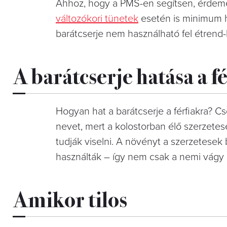
Ahhoz, hogy a PMS-en segítsen, érdeme
változókori tünetek
esetén is minimum h
barátcserje nem használható fel étrend-k
A barátcserje hatása a f
Hogyan hat a barátcserje a férfiakra? Csö
nevet, mert a kolostorban élő szerzete
tudják viselni. A növényt a szerzetesek 
használták – így nem csak a nemi vágy
Amikor tilos