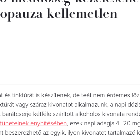
opauza kellemetlen
át és tinktúrát is készítenek, de teát nem érdemes főz
nktúrát vagy száraz kivonatot alkalmazunk, a napi dózi
arátcserje kétféle szárított alkoholos kivonata rend
tüneteinek enyhítésében
, ezek napi adagja 4–20 mg
beszerezhető az egyik, ilyen kivonatot tartalmazó 