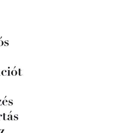
ós
ciót
zés
rtás
z,