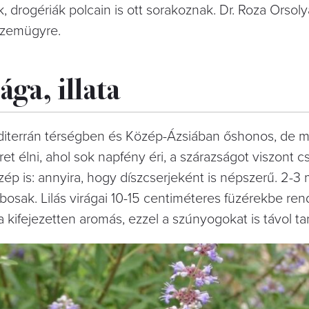
 drogériák polcain is ott sorakoznak. Dr. Roza Orsoly
 szemügyre.
ága, illata
editerrán térségben és Közép-Ázsiában őshonos, de 
et élni, ahol sok napfény éri, a szárazságot viszont c
p is: annyira, hogy díszcserjeként is népszerű. 2-3 
osak. Lilás virágai 10-15 centiméteres füzérekbe re
a kifejezetten aromás, ezzel a szúnyogokat is távol tar