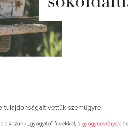
sokoldalú
e tulajdonságait vettük szemügyre.
alálkozunk „gyógyító” füvekkel, a
gyógynövények
ho