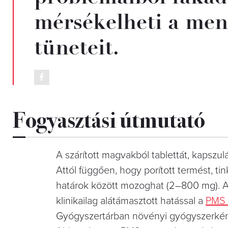
mérsékelheti a men
tüneteit.
Fogyasztási útmutató
A szárított magvakból tablettát, kapszul
Attól függően, hogy porított termést, ti
határok között mozoghat (2–800 mg). A b
klinikailag alátámasztott hatással a
PMS 
Gyógyszertárban növényi gyógyszerként 