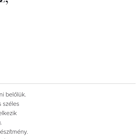
ni belőlük.
s széles
elkezik
.
készítmény.