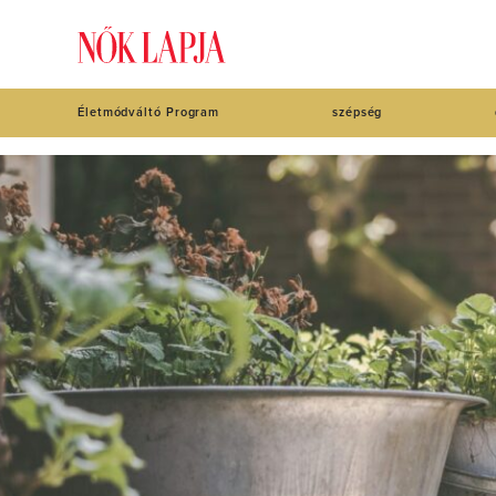
Életmódváltó Program
szépség