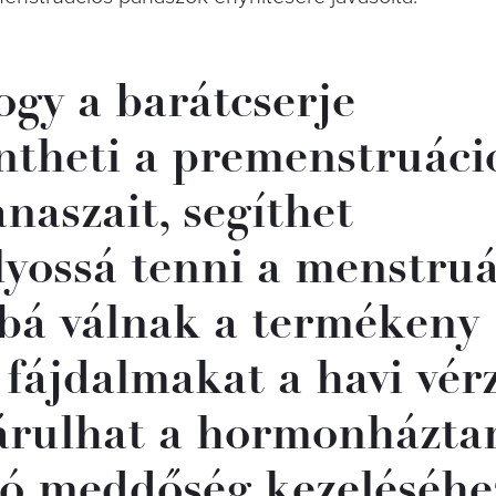
gy a barátcserje
ntheti a premenstruáci
aszait, segíthet
lyossá tenni a menstruá
bbá válnak a termékeny
 fájdalmakat a havi vér
járulhat a hormonházta
ó meddőség kezeléséhe