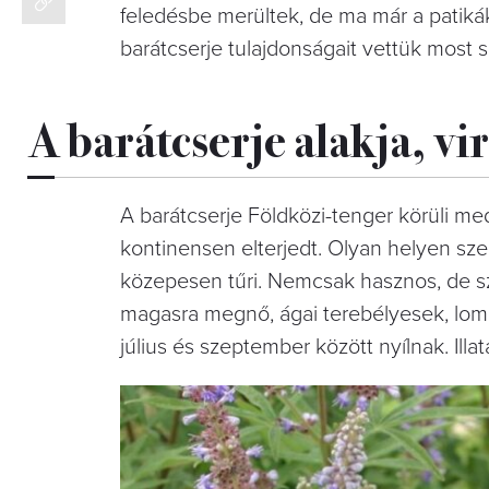
feledésbe merültek, de ma már a patikák,
barátcserje tulajdonságait vettük most
A barátcserje alakja, vir
A barátcserje Földközi-tenger körüli m
kontinensen elterjedt. Olyan helyen szer
közepesen tűri. Nemcsak hasznos, de szé
magasra megnő, ágai terebélyesek, lomb
július és szeptember között nyílnak. Illat