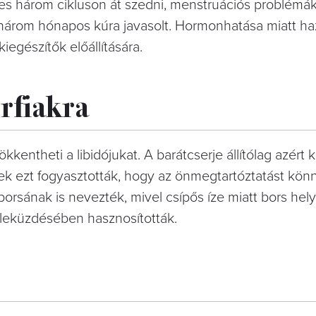
s három cikluson át szedni, menstruációs problémák
árom hónapos kúra javasolt. Hormonhatása miatt h
iegészítők előállítására.
érfiakra
kkentheti a libidójukat. A barátcserje állítólag azért 
sek ezt fogyasztották, hogy az önmegtartóztatást kö
borsának is nevezték, mivel csípős íze miatt bors helye
 leküzdésében hasznosították.