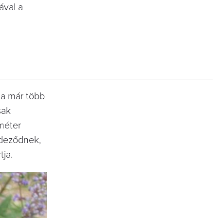
ával a
ma már több
sak
méter
ndeződnek,
tja.