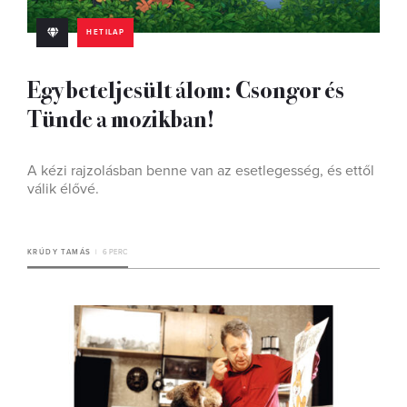
HETILAP
Egy beteljesült álom: Csongor és
Tünde a mozikban!
A kézi rajzolásban benne van az esetlegesség, és ettől
válik élővé.
KRÚDY TAMÁS
6 PERC