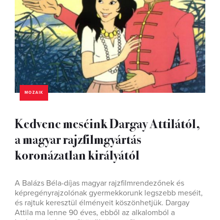
MOZAIK
Kedvenc meséink Dargay Attilától,
a magyar rajzfilmgyártás
koronázatlan királyától
A Balázs Béla-díjas magyar rajzfilmrendezőnek és
képregényrajzolónak gyermekkorunk legszebb meséit,
és rajtuk keresztül élményeit köszönhetjük. Dargay
Attila ma lenne 90 éves, ebből az alkalomból a