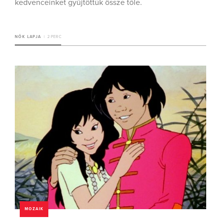
kedvenceinket gyűjtöttük össze tőle.
NŐK LAPJA
2 PERC
MOZAIK