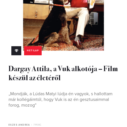
HETILAP
Dargay Attila, a Vuk alkotója – Film
készül az életéről
„Mondják, a Lúdas Matyi lúdja én vagyok, s hallottam
már kollégáimtól, hogy Vuk is az én gesztusaimmal
forog, mozog"
ESZES ANDREA
7 PERC