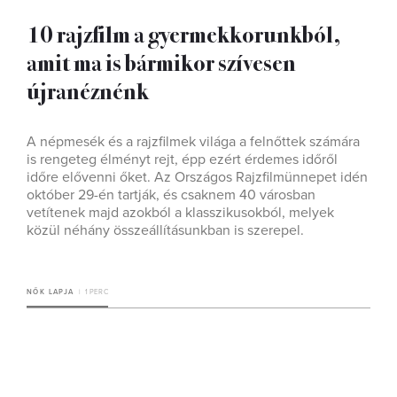
10 rajzfilm a gyermekkorunkból,
amit ma is bármikor szívesen
újranéznénk
A népmesék és a rajzfilmek világa a felnőttek számára
is rengeteg élményt rejt, épp ezért érdemes időről
időre elővenni őket. Az Országos Rajzfilmünnepet idén
október 29-én tartják, és csaknem 40 városban
vetítenek majd azokból a klasszikusokból, melyek
közül néhány összeállításunkban is szerepel.
NŐK LAPJA
1 PERC