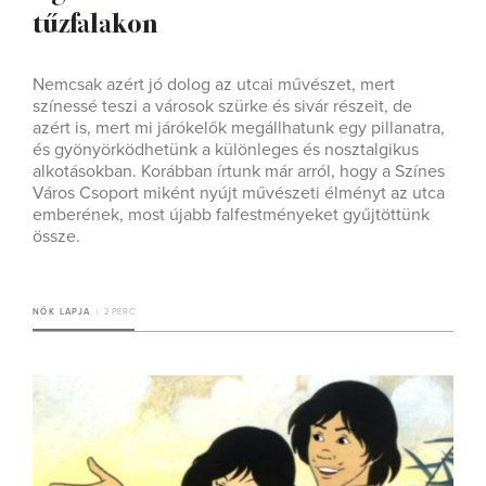
tűzfalakon
Nemcsak azért jó dolog az utcai művészet, mert
színessé teszi a városok szürke és sivár részeit, de
azért is, mert mi járókelők megállhatunk egy pillanatra,
és gyönyörködhetünk a különleges és nosztalgikus
alkotásokban. Korábban írtunk már arról, hogy a Színes
Város Csoport miként nyújt művészeti élményt az utca
emberének, most újabb falfestményeket gyűjtöttünk
össze.
NŐK LAPJA
2 PERC