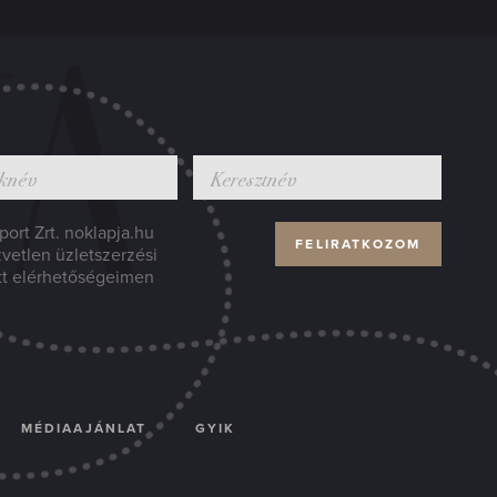
ort Zrt. noklapja.hu
zvetlen üzletszerzési
tt elérhetőségeimen
MÉDIAAJÁNLAT
GYIK