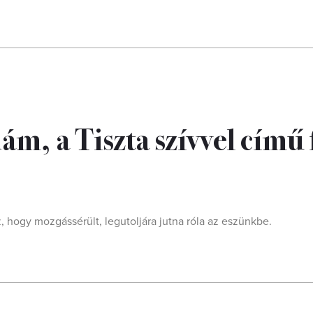
ám, a Tiszta szívvel című 
z, hogy mozgássérült, legutoljára jutna róla az eszünkbe.