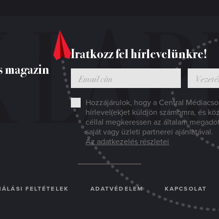
Iratkozz fel hírlevelünkre!
s magazin
Hozzájárulok, hogy a Central Médiacsop
hírlevel(ek)et küldjön számomra, és kö
céllal megkeressen az általam megado
saját vagy üzleti partnerei ajánlatával.
Az adatkezelés részletei
ÁLÁSI FELTÉTELEK
ADATVÉDELEM
KAPCSOLAT