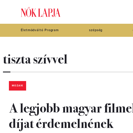
Életmódváltó Program
szépség
tiszta szívvel
MOZAIK
A legjobb magyar filme
díjat érdemelnének