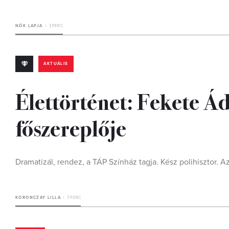
NŐK LAPJA
3 PERC
AKTUÁLIS
Élettörténet: Fekete Ád
főszereplője
Dramatizál, rendez, a TÁP Színház tagja. Kész polihisztor. A
KORONCZAY LILLA
7 PERC