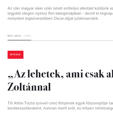
Az idei magyar siker után ismét erőteljes alkotást küldünk az 
legjobb idegen nyelvű film kategóriájában - derült ki tegn
melyeket legszívesebben Oscar-díjjal jutalmaznánk.
NŐK LAPJA
2 PERC
INTERJÚ
„Az lehetek, ami csak a
Zoltánnal
Till Attila Tiszta szívvel című filmjének egyik főszereplője t
kerekesszékesként, honnan merít erőt, és milyen nehézsé