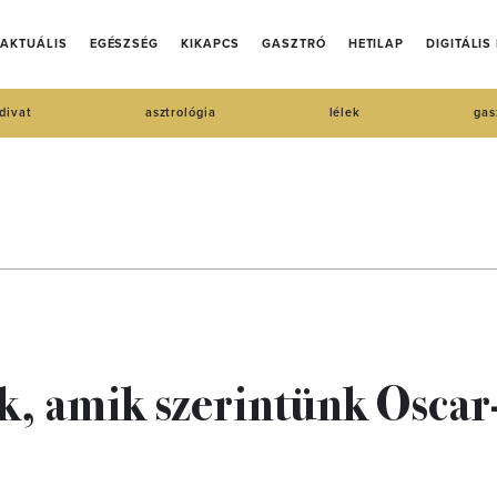
AKTUÁLIS
EGÉSZSÉG
KIKAPCS
GASZTRÓ
HETILAP
DIGITÁLIS
divat
asztrológia
lélek
gas
k, amik szerintünk Oscar