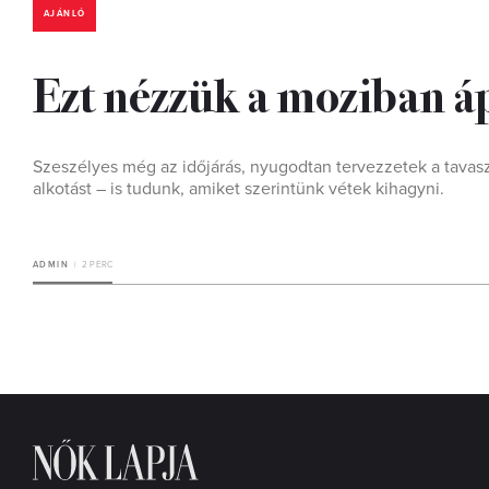
AJÁNLÓ
Ezt nézzük a moziban á
Szeszélyes még az időjárás, nyugodtan tervezzetek a tavaszi
alkotást – is tudunk, amiket szerintünk vétek kihagyni.
ADMIN
2 PERC