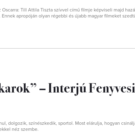
Oscarra: Till Attila Tiszta szívvel című filmje képviseli majd haz
ap. Ennek apropóján olyan régebbi és újabb magyar filmeket szedt
karok” – Interjú Fenyves
anul, dolgozik, színészkedik, sportol. Most elárulja, hogyan csinál
gekkel néz szembe.