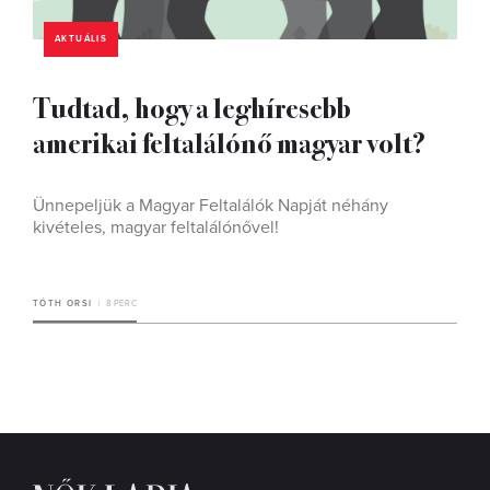
AKTUÁLIS
Tudtad, hogy a leghíresebb
amerikai feltalálónő magyar volt?
Ünnepeljük a Magyar Feltalálók Napját néhány
kivételes, magyar feltalálónővel!
TÓTH ORSI
8 PERC