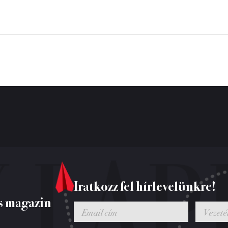
Iratkozz fel hírlevelünkre!
s magazin