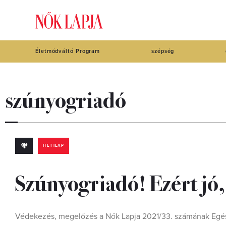
Életmódváltó Program
szépség
szúnyogriadó
HETILAP
Szúnyogriadó! Ezért jó,
Védekezés, megelőzés a Nők Lapja 2021/33. számának Egé