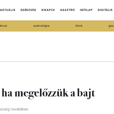
AKTUÁLIS
EGÉSZSÉG
KIKAPCS
GASZTRÓ
HETILAP
DIGITÁLIS
divat
asztrológia
lélek
gas
 ha megelőzzük a bajt
szség rovatában.