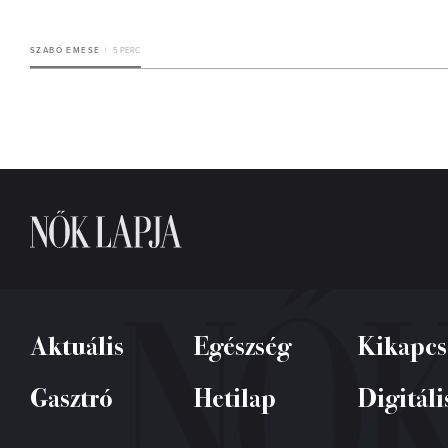
SZABÓ EMESE
5 PERC
Aktuális
Egészség
Kikapcs
Gasztró
Hetilap
Digitáli