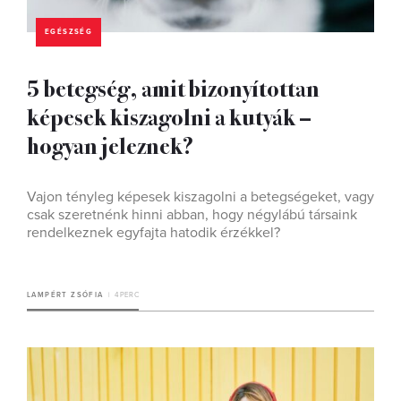
EGÉSZSÉG
5 betegség, amit bizonyítottan
képesek kiszagolni a kutyák –
hogyan jeleznek?
Vajon tényleg képesek kiszagolni a betegségeket, vagy
csak szeretnénk hinni abban, hogy négylábú társaink
rendelkeznek egyfajta hatodik érzékkel?
LAMPÉRT ZSÓFIA
4 PERC