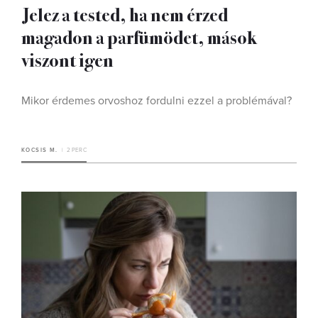
Jelez a tested, ha nem érzed
magadon a parfümödet, mások
viszont igen
Mikor érdemes orvoshoz fordulni ezzel a problémával?
KOCSIS M.
2 PERC