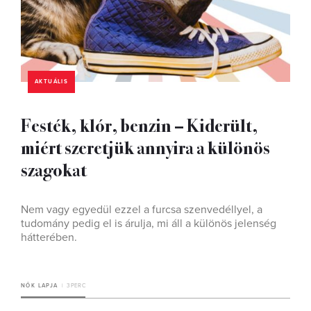
AKTUÁLIS
Festék, klór, benzin – Kiderült,
miért szeretjük annyira a különös
szagokat
Nem vagy egyedül ezzel a furcsa szenvedéllyel, a
tudomány pedig el is árulja, mi áll a különös jelenség
hátterében.
NŐK LAPJA
3 PERC