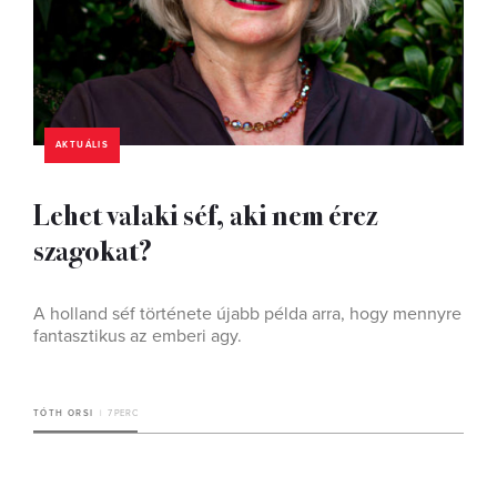
AKTUÁLIS
Lehet valaki séf, aki nem érez
szagokat?
A holland séf története újabb példa arra, hogy mennyre
fantasztikus az emberi agy.
TÓTH ORSI
7 PERC