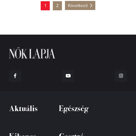
1
2
Következő
Aktuális
Egészség
Kikapcs
Gasztró