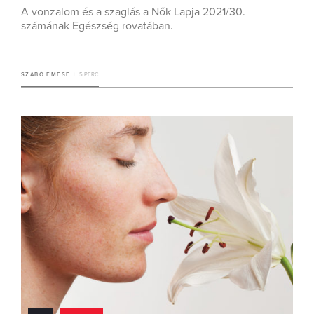
A vonzalom és a szaglás a Nők Lapja 2021/30.
számának Egészség rovatában.
SZABÓ EMESE
5 PERC