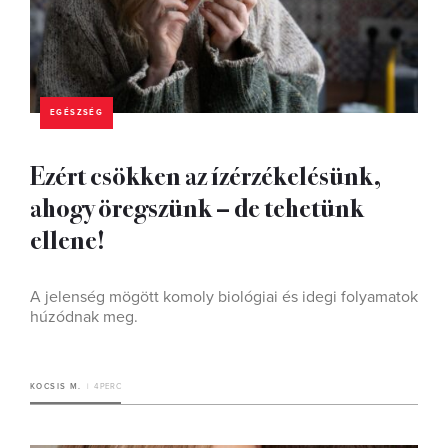
EGÉSZSÉG
Ezért csökken az ízérzékelésünk,
ahogy öregszünk – de tehetünk
ellene!
A jelenség mögött komoly biológiai és idegi folyamatok
húzódnak meg.
KOCSIS M.
4 PERC