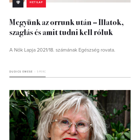
HETILAP
Megyünk az orrunk után – Illatok,
szaglás és amit tudni kell róluk
A Nők Lapja 2021/18. számának Egészség rovata.
DUDICS EMESE
5 PERC