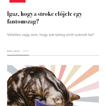
Igaz, hogy a stroke előjele egy
fantomszag?
Véletlen vagy sem, hogy sok beteg erről számolt be?
NŐK LAPJA
3 PERC