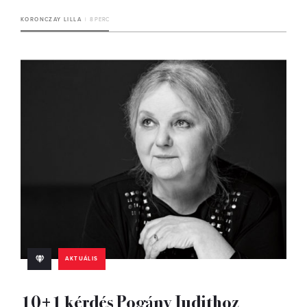
KORONCZAY LILLA
8 PERC
AKTUÁLIS
10+1 kérdés Pogány Judithoz