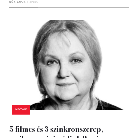
NŐK LAPJA
3 PERC
MOZAIK
5 filmes és 3 szinkronszerep,