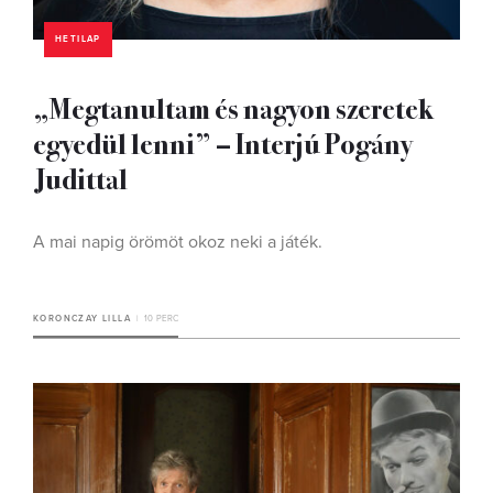
HETILAP
„Megtanultam és nagyon szeretek
egyedül lenni” – Interjú Pogány
Judittal
A mai napig örömöt okoz neki a játék.
KORONCZAY LILLA
10 PERC