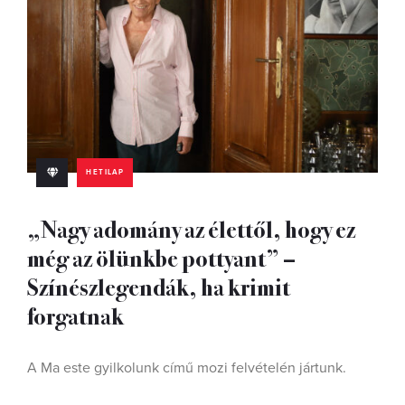
HETILAP
„Nagy adomány az élettől, hogy ez
még az ölünkbe pottyant” –
Színészlegendák, ha krimit
forgatnak
A Ma este gyilkolunk című mozi felvételén jártunk.