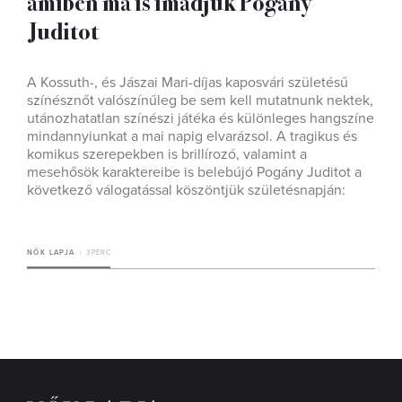
amiben ma is imádjuk Pogány
Juditot
A Kossuth-, és Jászai Mari-díjas kaposvári születésű
színésznőt valószínűleg be sem kell mutatnunk nektek,
utánozhatatlan színészi játéka és különleges hangszíne
mindannyiunkat a mai napig elvarázsol. A tragikus és
komikus szerepekben is brillírozó, valamint a
mesehősök karaktereibe is belebújó Pogány Juditot a
következő válogatással köszöntjük születésnapján:
NŐK LAPJA
3 PERC