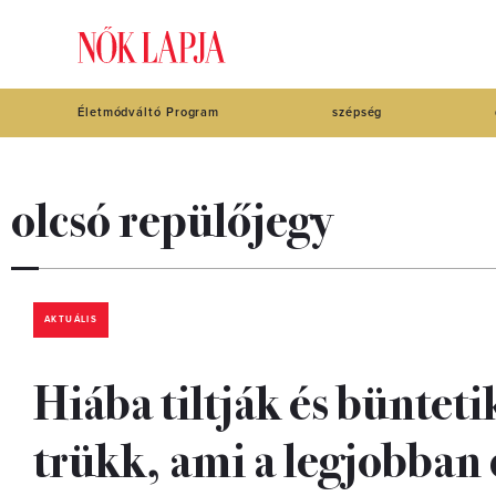
Életmódváltó Program
szépség
olcsó repülőjegy
AKTUÁLIS
Hiába tiltják és bünteti
trükk, ami a legjobban 