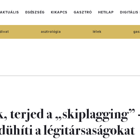
AKTUÁLIS
EGÉSZSÉG
KIKAPCS
GASZTRÓ
HETILAP
DIGITÁLIS
divat
asztrológia
lélek
gas
k, terjed a „skiplagging” 
dühíti a légitársaságokat