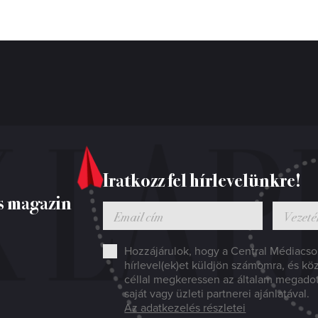
Iratkozz fel hírlevelünkre!
s magazin
Hozzájárulok, hogy a Central Médiacsop
hírlevel(ek)et küldjön számomra, és kö
céllal megkeressen az általam megado
saját vagy üzleti partnerei ajánlatával.
Az adatkezelés részletei