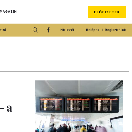
 MAGAZIN
ELŐFIZETEK
ztró
Hírlevél
Belépek
Regisztrálok
– a