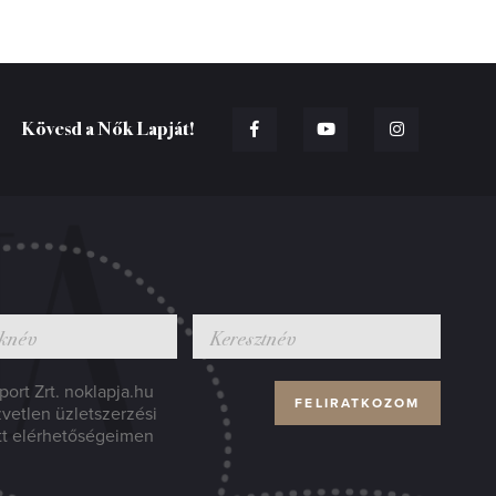
Kövesd a Nők Lapját!
ort Zrt. noklapja.hu
zvetlen üzletszerzési
tt elérhetőségeimen