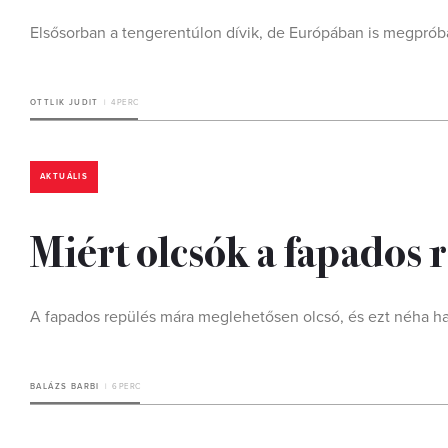
Elsősorban a tengerentúlon dívik, de Európában is megprób
OTTLIK JUDIT
4 PERC
AKTUÁLIS
Miért olcsók a fapados 
A fapados repülés mára meglehetősen olcsó, és ezt néha h
BALÁZS BARBI
6 PERC