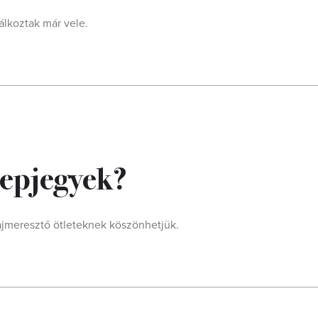
álkoztak már vele.
repjegyek?
ajmeresztő ötleteknek köszönhetjük.