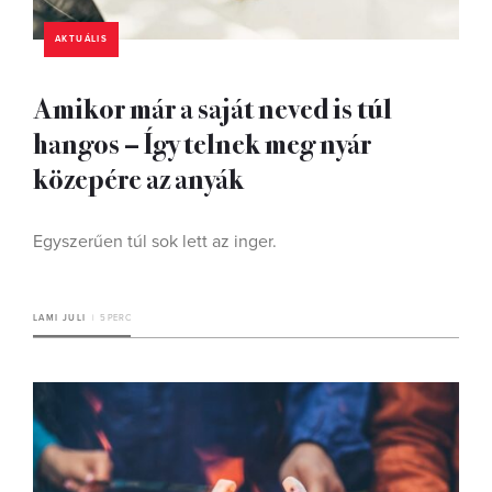
AKTUÁLIS
Amikor már a saját neved is túl
hangos – Így telnek meg nyár
közepére az anyák
Egyszerűen túl sok lett az inger.
LAMI JULI
5 PERC