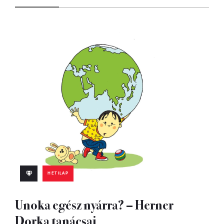
HETILAP
Unoka egész nyárra? – Herner
Dorka tanácsai