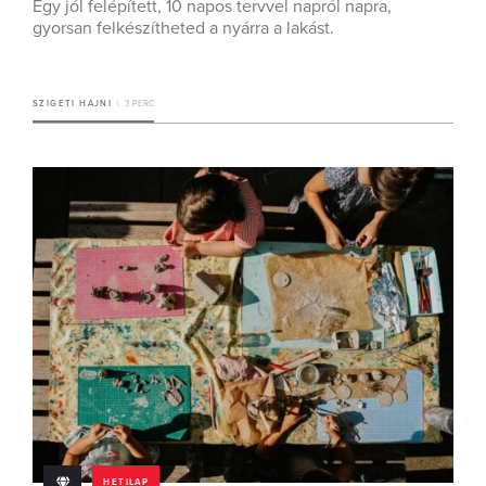
Egy jól felépített, 10 napos tervvel napról napra,
gyorsan felkészítheted a nyárra a lakást.
SZIGETI HAJNI
3 PERC
HETILAP