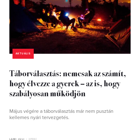
AKTUÁLIS
Táborválasztás: nemcsak az számít,
hogy élvezze a gyerek – az is, hogy
szabályosan működjön
Május végére a táborválasztás már nem pusztán
kellemes nyári tervezgetés.
LAMI JULI
3 PERC