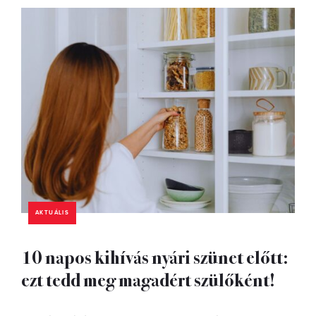
AKTUÁLIS
10 napos kihívás nyári szünet előtt:
ezt tedd meg magadért szülőként!