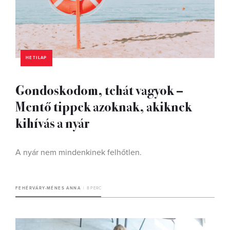
HETILAP
Gondoskodom, tehát vagyok –
Mentő tippek azoknak, akiknek
kihívás a nyár
A nyár nem mindenkinek felhőtlen.
FEHÉRVÁRY-MÉNES ANNA
8 PERC