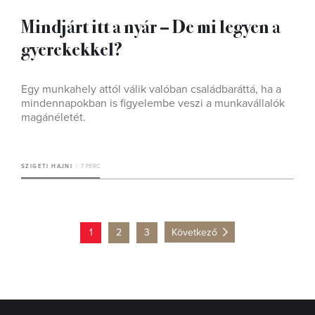
Mindjárt itt a nyár – De mi legyen a
gyerekekkel?
Egy munkahely attól válik valóban családbaráttá, ha a
mindennapokban is figyelembe veszi a munkavállalók
magánéletét.
SZIGETI HAJNI
7 PERC
1
2
3
Következő