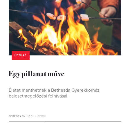
HETILAP
Egy pillanat műve
Életet menthetnek a Bethesda Gyerekkórház
balesetmegelőzési felhívásai.
SEBESTYÉN HÉDI
2 PERC