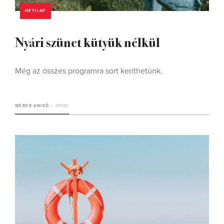
HETILAP
Nyári szünet kütyük nélkül
Még az összes programra sort keríthetünk.
WÉBER ANIKÓ
4 PERC