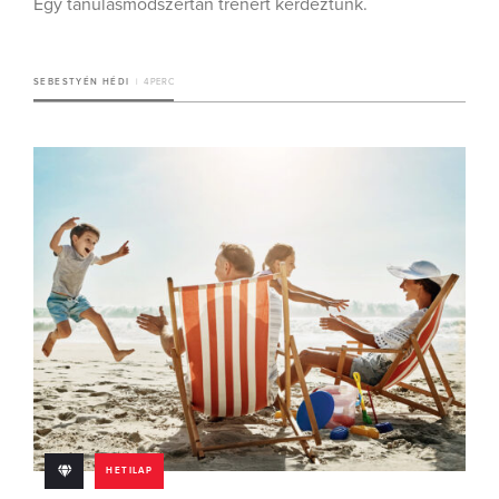
Egy tanulásmódszertan trénert kérdeztünk.
SEBESTYÉN HÉDI
4 PERC
HETILAP