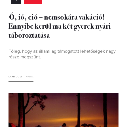
Ó, ió, ció – nemsokára vakáció!
Ennyibe kerül ma két gyerek nyári
táboroztatása
Főleg, hogy az államilag támogatott lehetőségek nagy
része megszűnt.
LAMI JULI
7 PERC