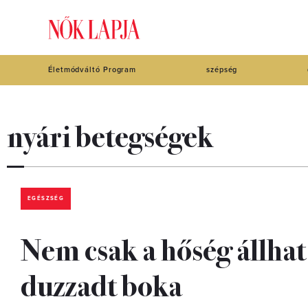
Életmódváltó Program
szépség
nyári betegségek
EGÉSZSÉG
Nem csak a hőség állhat 
duzzadt boka