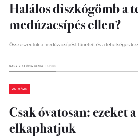
Halálos diszkógömb a t
medúzacsípés ellen?
Összeszedtük a medúzacsípést tüneteit és a lehetséges ke
NAGY VIKTÓRIA XÉNIA
5 PERC
AKTUÁLIS
Csak óvatosan: ezeket a 
elkaphatjuk