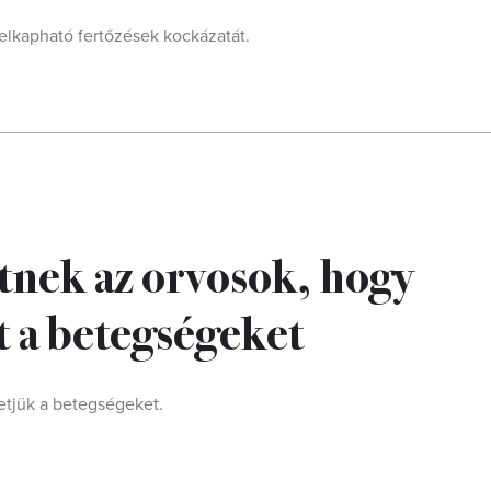
elkapható fertőzések kockázatát.
tnek az orvosok, hogy
t a betegségeket
etjük a betegségeket.