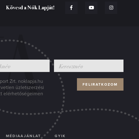
Kövesd a Nők Lapját!
ort Zrt. noklapja.hu
zvetlen üzletszerzési
tt elérhetőségeimen
MÉDIAAJÁNLAT
GYIK