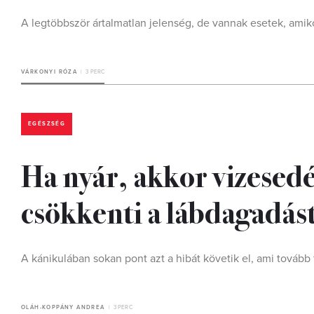
A legtöbbször ártalmatlan jelenség, de vannak esetek, amiko
VÁRKONYI RÓZA
3 PERC
EGÉSZSÉG
Ha nyár, akkor vizesed
csökkenti a lábdagadás
A kánikulában sokan pont azt a hibát követik el, ami tovább
OLÁH-KOPPÁNY ANDREA
3 PERC