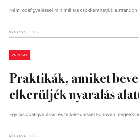
Némi odafigyeléssel minimálisra csökkenthetjük a strandon 
NŐK LAPJA
4 PERC
AKTUÁLIS
Praktikák, amiket beve
elkerüljék nyaralás alat
Egy kis odafigyeléssel és felkészüléssel könnyen megelőzh
NŐK LAPJA
4 PERC