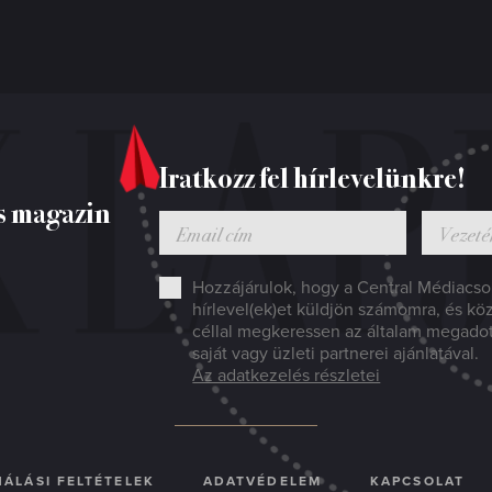
Iratkozz fel hírlevelünkre!
s magazin
Hozzájárulok, hogy a Central Médiacsop
hírlevel(ek)et küldjön számomra, és kö
céllal megkeressen az általam megado
saját vagy üzleti partnerei ajánlatával.
Az adatkezelés részletei
ÁLÁSI FELTÉTELEK
ADATVÉDELEM
KAPCSOLAT