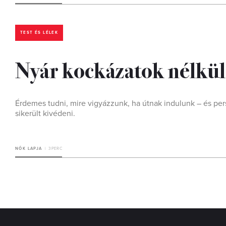
TEST ÉS LÉLEK
Nyár kockázatok nélkül: 
Érdemes tudni, mire vigyázzunk, ha útnak indulunk – és per
sikerült kivédeni.
NŐK LAPJA
3 PERC