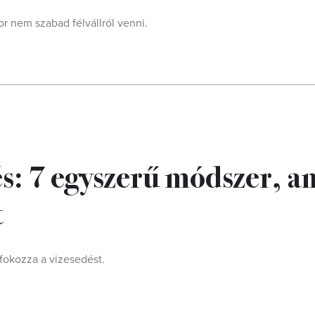
r nem szabad félvállról venni.
és: 7 egyszerű módszer, a
t
 fokozza a vizesedést.