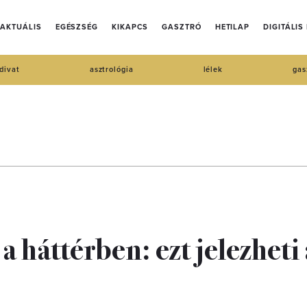
AKTUÁLIS
EGÉSZSÉG
KIKAPCS
GASZTRÓ
HETILAP
DIGITÁLIS
divat
asztrológia
lélek
gas
a háttérben: ezt jelezheti 