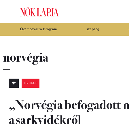
Életmódváltó Program
szépség
norvégia
HETILAP
„Norvégia befogadott m
a sarkvidékről