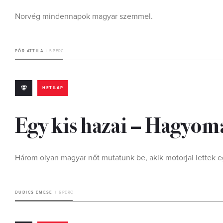
Norvég mindennapok magyar szemmel.
PÓR ATTILA
5 PERC
HETILAP
Egy kis hazai – Hagyom
Három olyan magyar nőt mutatunk be, akik motorjai lettek 
DUDICS EMESE
6 PERC