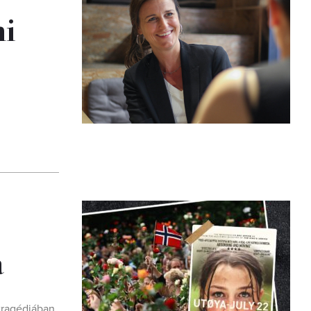
mi
a
tragédiában.