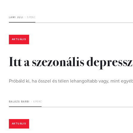
LAMI JULI
5 PERC
AKTUÁLIS
Itt a szezonális depres
Próbáld ki, ha ősszel és télen lehangoltabb vagy, mint egyé
BALÁZS BARBI
6 PERC
AKTUÁLIS