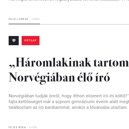
HULEJ EMESE
4 PERC
HETILAP
„Háromlakinak tartom
Norvégiában élő író
Norvégiában tudják önről, hogy itthon elismert író és költő?
fajta kettősséget már a soproni gimnáziumi éveim alatt meg
találkoztam az író barátaimmal, amikor a fővárosba utaztam. 
FEJES RÉKA
5 PERC