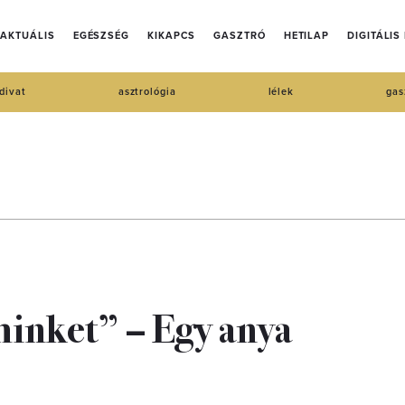
AKTUÁLIS
EGÉSZSÉG
KIKAPCS
GASZTRÓ
HETILAP
DIGITÁLIS
divat
asztrológia
lélek
gas
inket” – Egy anya