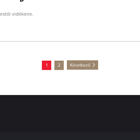
stői vidékeire.
1
2
Következő