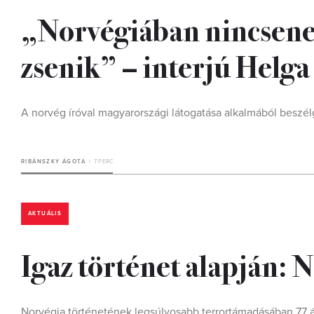
„Norvégiában nincsene
zsenik” – interjú Helga
A norvég íróval magyarországi látogatása alkalmából beszél
RIBÁNSZKY ÁGOTA
7 PERC
AKTUÁLIS
Igaz történet alapján: 
Norvégia történetének legsúlyosabb terrortámadásában 77 ár