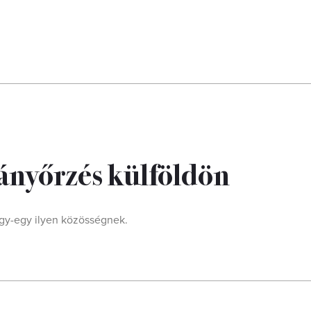
ányőrzés külföldön
egy-egy ilyen közösségnek.