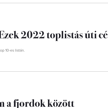
zek 2022 toplistás úti cé
p 10-es listán.
 a fjordok között