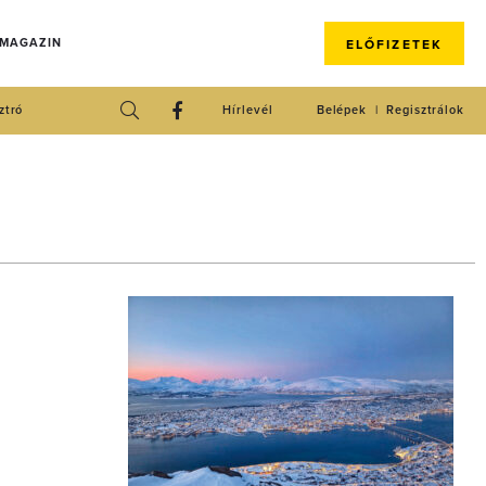
 MAGAZIN
ELŐFIZETEK
ztró
Hírlevél
Belépek
Regisztrálok