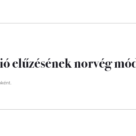
szió elűzésének norvég mó
bként.