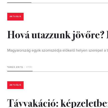
AKTUÁLIS
Hová utazzunk jövőre? E
Magyarország egyik szomszédja előkelő helyen szerepel a to
TAMÁS ANITA
4 PERC
AKTUÁLIS
Távvakáció: képzeletben