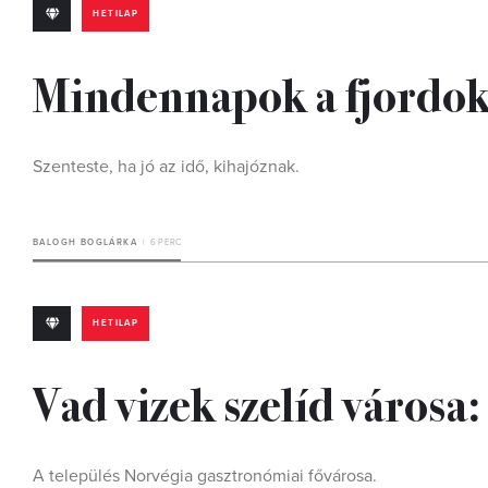
HETILAP
Mindennapok a fjordok
Szenteste, ha jó az idő, kihajóznak.
BALOGH BOGLÁRKA
6 PERC
HETILAP
Vad vizek szelíd város
A település Norvégia gasztronómiai fővárosa.