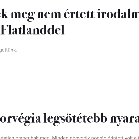
k meg nem értett irodal
 Flatlanddel
gettünk.
Norvégia legsötétebb nyar
tatlan ember halt meg. Minden negyedik norvég érintett volt a 