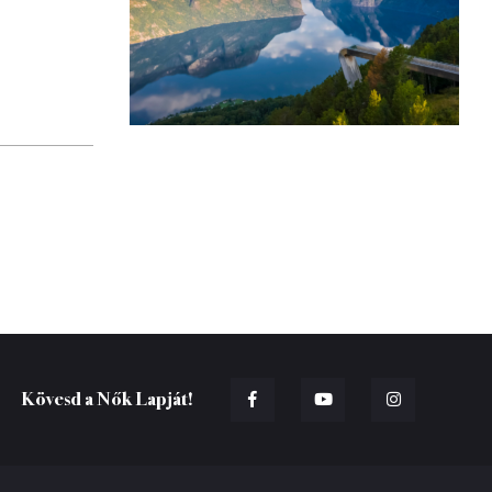
Kövesd a Nők Lapját!