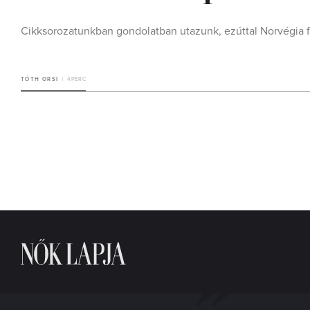
Cikksorozatunkban gondolatban utazunk, ezúttal Norvégia fe
TÓTH ORSI
4 PERC