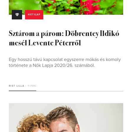
HETILAP
Sztárom a párom: Döbrentey Ildikó
mesél Levente Péterről
Egy hosszú távú kapcsolat egyszerre mókás és komoly
története a Nők Lapja 2020/26. számából.
RIST LILLA
11 PERC