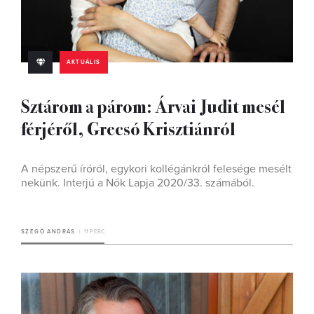
AKTUÁLIS
Sztárom a párom: Árvai Judit mesél
férjéről, Grecsó Krisztiánról
A népszerű íróról, egykori kollégánkról felesége mesélt
nekünk. Interjú a Nők Lapja 2020/33. számából.
SZEGŐ ANDRÁS
11 PERC