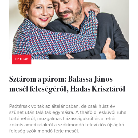
HETILAP
Sztárom a párom: Balassa János
mesél feleségéről, Hadas Krisztáról
Padtársak voltak az általánosban, de csak húsz év
szünet után találtak egymásra. A thaiföldi esküvői ruha
történetéről, mozgalmas házasságukról és a fehér
zoknis amerikaiakról a szókimondó televíziós újságíró
feleség szókimondó férje mesél.