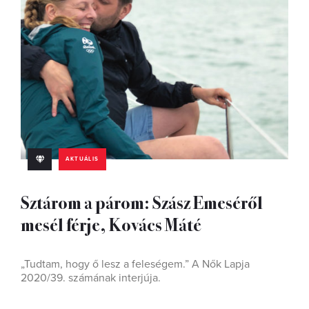
AKTUÁLIS
Sztárom a párom: Szász Emeséről
mesél férje, Kovács Máté
„Tudtam, hogy ő lesz a feleségem.” A Nők Lapja
2020/39. számának interjúja.