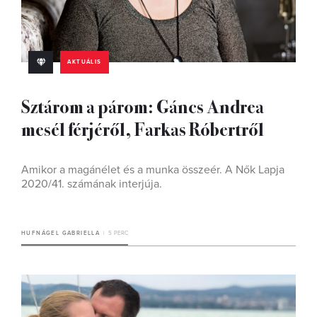
AKTUÁLIS
Sztárom a párom: Gáncs Andrea
mesél férjéről, Farkas Róbertről
Amikor a magánélet és a munka összeér. A Nők Lapja
2020/41. számának interjúja.
HUFNÁGEL GABRIELLA
5 PERC