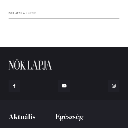
PÓR ATTILA
6 PERC
Aktuális
Egészség